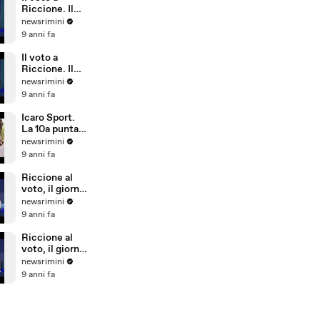
Riccione)
Riccione. Il
commento di
newsrimini
Parmeggiani
9 anni fa
del PD
Il voto a
Riccione. Il
commento di
newsrimini
Dionigi
9 anni fa
Palazzi di
Forza Italia
Icaro Sport.
La 10a puntata
del reality
newsrimini
sulla
9 anni fa
Giovanile
Rimini alla
Riccione al
Barcellona
voto, il giorno
Professional
dopo. Il
newsrimini
Cup
commento di
9 anni fa
Natale Arcuri
Riccione al
voto, il giorno
dopo. Il
newsrimini
commento di
9 anni fa
Vincenzo
Cicchetti