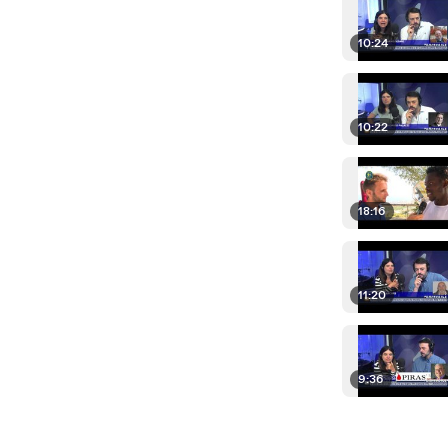
10:24
10:22
18:16
11:20
9:36