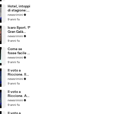
sicurezza,
conta più
Hotel, intoppi
l'aspetto
di stagione:
economico
troppi
newsrimini
portoghesi e
9 anni fa
pochi
dipendenti
Icaro Sport. 1°
che parlano
Gran Galà
tedesco
della Seconda
newsrimini
Categoria
9 anni fa
Come se
fosse facile -
Special Crabs
newsrimini
9 anni fa
Il voto a
Riccione. Il
commento di
newsrimini
Andrea
9 anni fa
Delbianco
(Movimento 5
Il voto a
Stelle)
Riccione. A
Tempo Reale
newsrimini
commento di
9 anni fa
Fabio Ubaldi
(Patto Civico
Il voto a