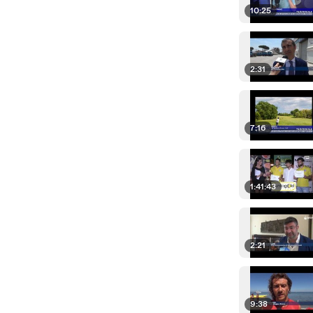
10:25
2:31
7:16
1:41:43
2:21
9:38