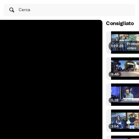
Cerca
Consigliato
Prossi
1:29:25
|
video
9:45
5:38
3:54