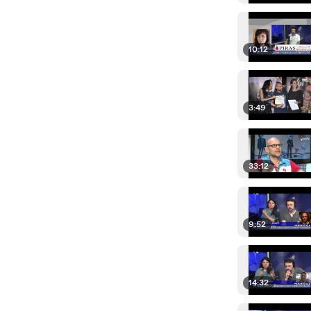
10:12
3:49
33:12
9:52
14:32