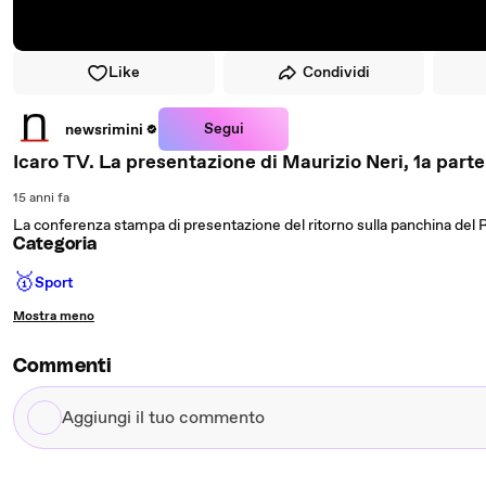
Like
Condividi
Segui
newsrimini
Icaro TV. La presentazione di Maurizio Neri, 1a parte
15 anni fa
La conferenza stampa di presentazione del ritorno sulla panchina del R
Categoria
🥇
Sport
Mostra meno
Commenti
Aggiungi
il
tuo
commento