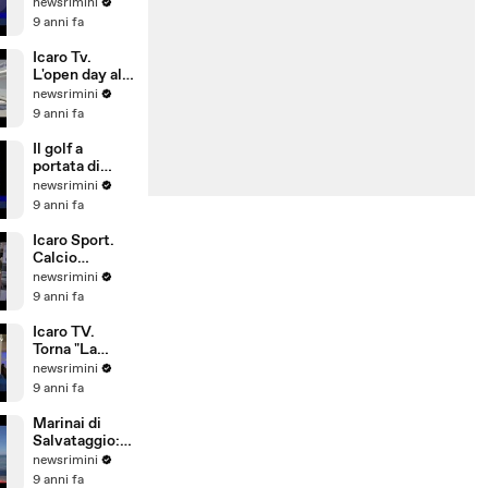
L'allarme del
newsrimini
Siulp:
9 anni fa
operatività a
rischio
Icaro Tv.
L'open day alla
Pesaresi Spa
newsrimini
di Rimini
9 anni fa
Il golf a
portata di
bambino. Il
newsrimini
Summer
9 anni fa
Camp del
Riviera Golf
Icaro Sport.
Calcio
d'Estate: 1°
newsrimini
Gran Galà
9 anni fa
della Seconda
Categoria
Icaro TV.
Torna "La
Notte delle
newsrimini
Streghe", dal
9 anni fa
21 al 25 giugno
2017 a San
Marinai di
Giovanni in M
Salvataggio:
si investe
newsrimini
poco su
9 anni fa