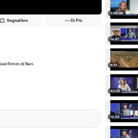
1:00:36
Segnalibro
Di Più
14:47
eal Rimini di Neri.
6:51
43:03
15:24