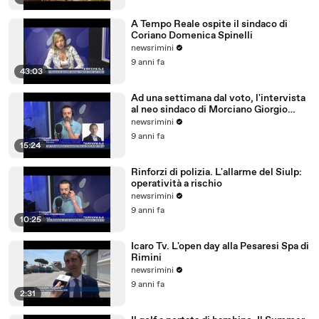
A Tempo Reale ospite il sindaco di
Coriano Domenica Spinelli
newsrimini
9 anni fa
43:03
Ad una settimana dal voto, l'intervista
al neo sindaco di Morciano Giorgio
Ciotti
newsrimini
9 anni fa
15:24
Rinforzi di polizia. L'allarme del Siulp:
operatività a rischio
newsrimini
9 anni fa
10:25
Icaro Tv. L'open day alla Pesaresi Spa di
Rimini
newsrimini
9 anni fa
2:31