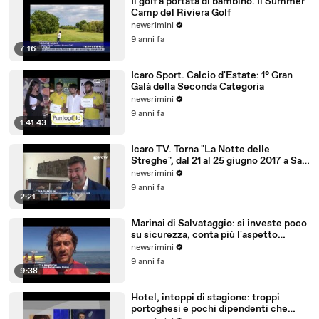
Il golf a portata di bambino. Il Summer
Camp del Riviera Golf
newsrimini
9 anni fa
7:16
Icaro Sport. Calcio d'Estate: 1° Gran
Galà della Seconda Categoria
newsrimini
9 anni fa
1:41:43
Icaro TV. Torna "La Notte delle
Streghe", dal 21 al 25 giugno 2017 a San
Giovanni in M
newsrimini
9 anni fa
2:21
Marinai di Salvataggio: si investe poco
su sicurezza, conta più l'aspetto
economico
newsrimini
9 anni fa
9:38
Hotel, intoppi di stagione: troppi
portoghesi e pochi dipendenti che