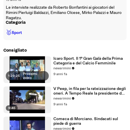
15 anni fa
Le interviste realizzate da Roberto Bonfantini ai giocatori del
Rimini Pierluigi Baldazzi, Emiliano Olcese, Mirko Palazzi e Mauro
Ragatzu.
Categoria
🥇
Sport
Consigliato
Icaro Sport. Il 1° Gran Galà della Prima
Categoria e del Calcio Femminile
newsrimini
Prossimi
9 anni fa
1:29:25
|
video
V Peep, in fila per la rateizzazione degli
oneri. A Tempo Reale la presidente del
Comitato
newsrimini
9 anni fa
9:45
Comeca di Morciano. Sindacati sul
piede di guerra
newsrimini