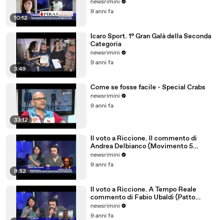
parlano tedesco
newsrimini
9 anni fa
10:12
Icaro Sport. 1° Gran Galà della Seconda
Categoria
newsrimini
9 anni fa
3:49
Come se fosse facile - Special Crabs
newsrimini
9 anni fa
33:12
Il voto a Riccione. Il commento di
Andrea Delbianco (Movimento 5
Stelle)
newsrimini
9 anni fa
9:52
Il voto a Riccione. A Tempo Reale
commento di Fabio Ubaldi (Patto
Civico Riccione)
newsrimini
9 anni fa