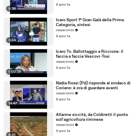
9 anni fa
5:38
Icaro Sport 1° Gran Galà della Prima
Categoria, sintesi
newsrimini
9 anni fa
3:54
Icaro Tv. Ballottaggio a Riccione: il
faccia a faccia Vescovi-Tosi
newsrimini
9 anni fa
1:00:36
Nadia Rossi (Pd) risponde al sindaco di
Coriano: è ora di guardare avanti
newsrimini
9 anni fa
14:47
Allarme siccità, da Coldiretti il punto
sull'agricoltura riminese
newsrimini
9 anni fa
6:51