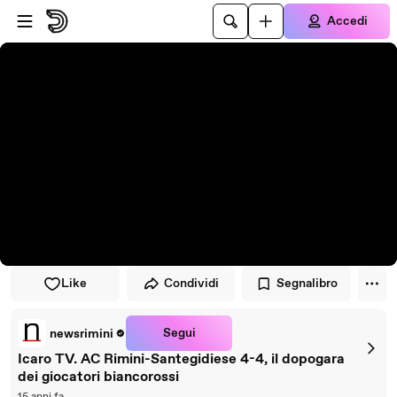
Vai al lettore
Passa al contenuto principale
Accedi
Like
Condividi
Segnalibro
Segui
newsrimini
Icaro TV. AC Rimini-Santegidiese 4-4, il dopogara
dei giocatori biancorossi