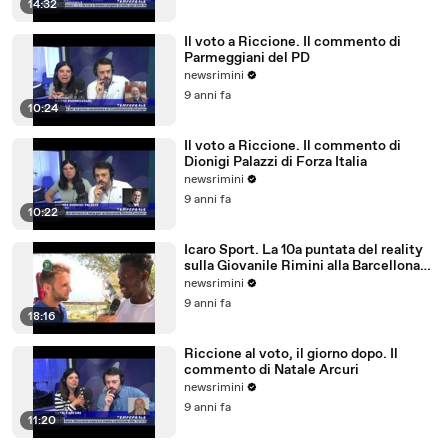
14:32
Il voto a Riccione. Il commento di
Parmeggiani del PD
newsrimini
9 anni fa
10:24
Il voto a Riccione. Il commento di
Dionigi Palazzi di Forza Italia
newsrimini
9 anni fa
10:22
Icaro Sport. La 10a puntata del reality
sulla Giovanile Rimini alla Barcellona
Professional Cup
newsrimini
9 anni fa
18:16
Riccione al voto, il giorno dopo. Il
commento di Natale Arcuri
newsrimini
9 anni fa
11:20