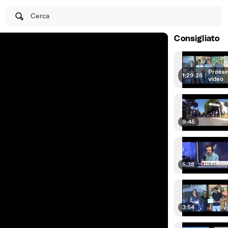
Cerca
Consigliato
Prossi
1:29:25
|
video
9:45
5:38
3:54