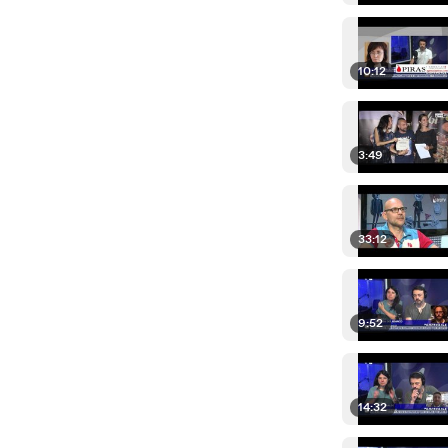
10:12
3:49
33:12
9:52
14:32