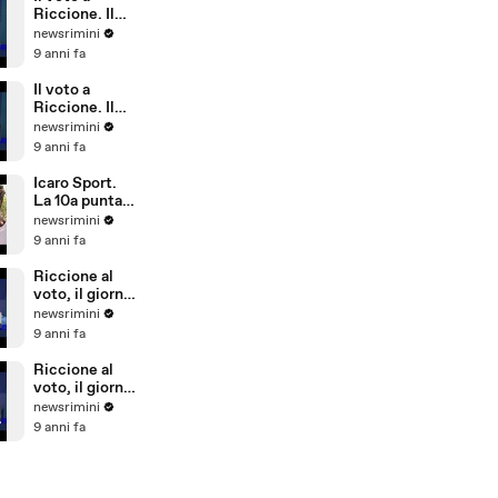
Riccione)
Riccione. Il
commento di
newsrimini
Parmeggiani
9 anni fa
del PD
Il voto a
Riccione. Il
commento di
newsrimini
Dionigi
9 anni fa
Palazzi di
Forza Italia
Icaro Sport.
La 10a puntata
del reality
newsrimini
sulla
9 anni fa
Giovanile
Rimini alla
Riccione al
Barcellona
voto, il giorno
Professional
dopo. Il
newsrimini
Cup
commento di
9 anni fa
Natale Arcuri
Riccione al
voto, il giorno
dopo. Il
newsrimini
commento di
9 anni fa
Vincenzo
Cicchetti