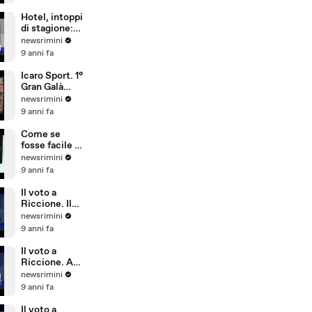
sicurezza,
conta più
Hotel, intoppi
l'aspetto
di stagione:
economico
troppi
newsrimini
portoghesi e
9 anni fa
pochi
dipendenti
Icaro Sport. 1°
che parlano
Gran Galà
tedesco
della Seconda
newsrimini
Categoria
9 anni fa
Come se
fosse facile -
Special Crabs
newsrimini
9 anni fa
Il voto a
Riccione. Il
commento di
newsrimini
Andrea
9 anni fa
Delbianco
(Movimento 5
Il voto a
Stelle)
Riccione. A
Tempo Reale
newsrimini
commento di
9 anni fa
Fabio Ubaldi
(Patto Civico
Il voto a