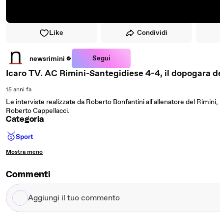
Like
Condividi
Segui
newsrimini
Icaro TV. AC Rimini-Santegidiese 4-4, il dopogara de
15 anni fa
Le interviste realizzate da Roberto Bonfantini all'allenatore del Rimini
Roberto Cappellacci.
Categoria
🥇
Sport
Mostra meno
Commenti
Aggiungi
il
tuo