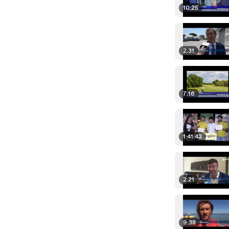
10:25
2:31
7:16
1:41:43
2:21
9:38