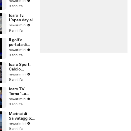
L'allarme del
newsrimini
Siulp:
9 anni fa
operatività a
rischio
Icaro Tv.
L'open day alla
Pesaresi Spa
newsrimini
di Rimini
9 anni fa
Il golf a
portata di
bambino. Il
newsrimini
Summer
9 anni fa
Camp del
Riviera Golf
Icaro Sport.
Calcio
d'Estate: 1°
newsrimini
Gran Galà
9 anni fa
della Seconda
Categoria
Icaro TV.
Torna "La
Notte delle
newsrimini
Streghe", dal
9 anni fa
21 al 25 giugno
2017 a San
Marinai di
Giovanni in M
Salvataggio:
si investe
newsrimini
poco su
9 anni fa