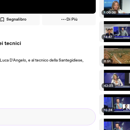
1:00:36
Segnalibro
Di Più
14:47
i tecnici
, Luca D'Angelo, e al tecnico della Santegidiese,
6:51
43:03
15:24