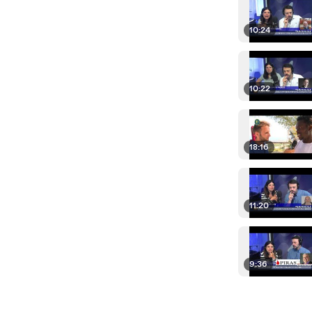
10:24
10:22
18:16
11:20
9:36