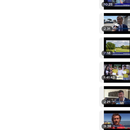
10:25
2:31
7:16
1:41:43
2:21
9:38