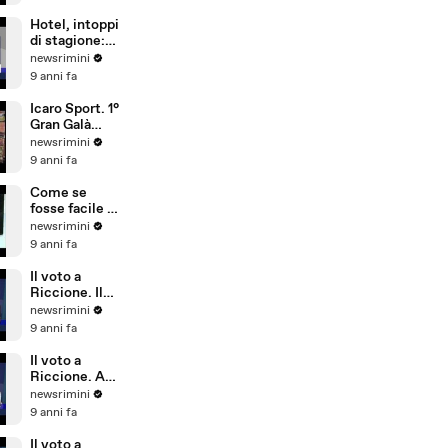
sicurezza,
conta più
Hotel, intoppi
l'aspetto
di stagione:
economico
troppi
newsrimini
portoghesi e
9 anni fa
pochi
dipendenti
Icaro Sport. 1°
che parlano
Gran Galà
tedesco
della Seconda
newsrimini
Categoria
9 anni fa
Come se
fosse facile -
Special Crabs
newsrimini
9 anni fa
Il voto a
Riccione. Il
commento di
newsrimini
Andrea
9 anni fa
Delbianco
(Movimento 5
Il voto a
Stelle)
Riccione. A
Tempo Reale
newsrimini
commento di
9 anni fa
Fabio Ubaldi
(Patto Civico
Il voto a