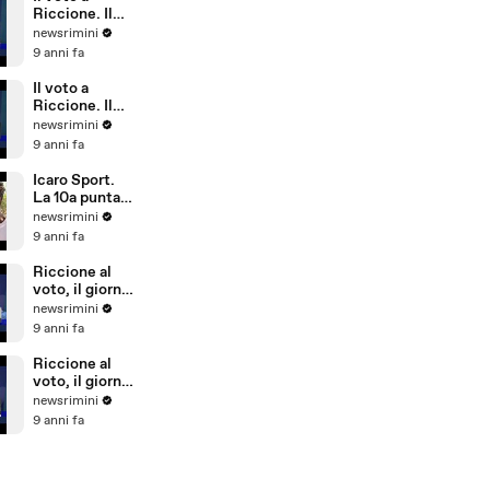
Riccione)
Riccione. Il
commento di
newsrimini
Parmeggiani
9 anni fa
del PD
Il voto a
Riccione. Il
commento di
newsrimini
Dionigi
9 anni fa
Palazzi di
Forza Italia
Icaro Sport.
La 10a puntata
del reality
newsrimini
sulla
9 anni fa
Giovanile
Rimini alla
Riccione al
Barcellona
voto, il giorno
Professional
dopo. Il
newsrimini
Cup
commento di
9 anni fa
Natale Arcuri
Riccione al
voto, il giorno
dopo. Il
newsrimini
commento di
9 anni fa
Vincenzo
Cicchetti