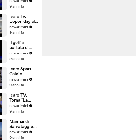
L'allarme del
newsrimini
Siulp:
9 anni fa
operatività a
rischio
Icaro Tv.
L'open day alla
Pesaresi Spa
newsrimini
di Rimini
9 anni fa
Il golf a
portata di
bambino. Il
newsrimini
Summer
9 anni fa
Camp del
Riviera Golf
Icaro Sport.
Calcio
d'Estate: 1°
newsrimini
Gran Galà
9 anni fa
della Seconda
Categoria
Icaro TV.
Torna "La
Notte delle
newsrimini
Streghe", dal
9 anni fa
21 al 25 giugno
2017 a San
Marinai di
Giovanni in M
Salvataggio:
si investe
newsrimini
poco su
9 anni fa