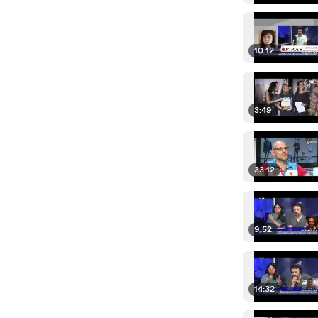
10:12
3:49
33:12
9:52
14:32