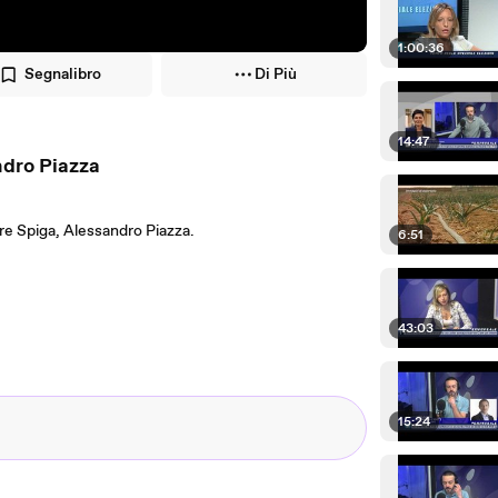
1:00:36
Segnalibro
Di Più
14:47
ndro Piazza
are Spiga, Alessandro Piazza.
6:51
43:03
15:24