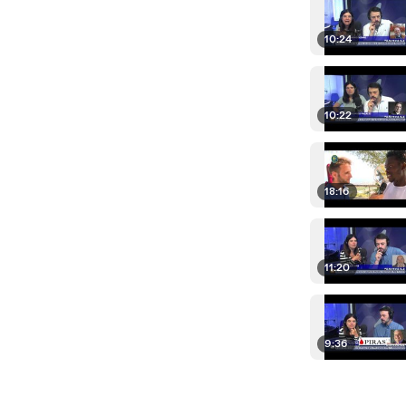
10:24
10:22
18:16
11:20
9:36