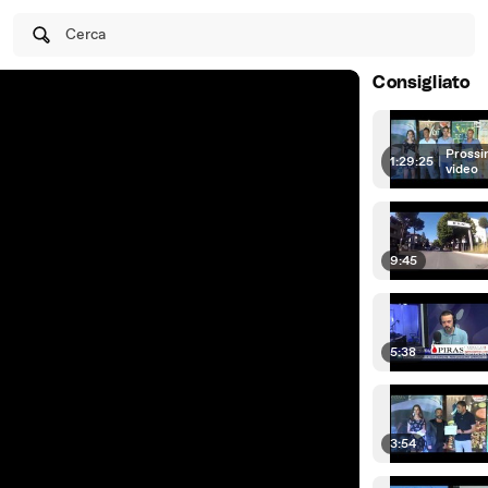
Cerca
Consigliato
Prossi
1:29:25
|
video
9:45
5:38
3:54