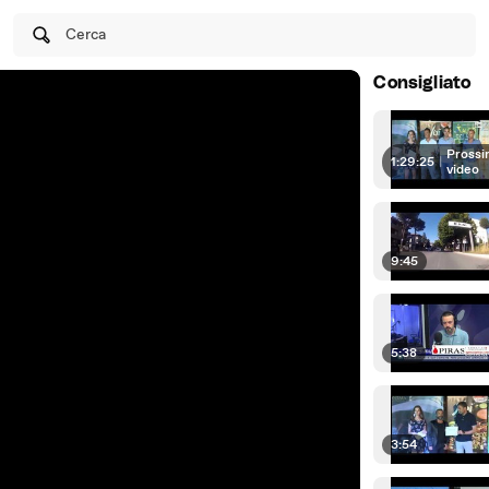
Cerca
Consigliato
Prossi
1:29:25
|
video
9:45
5:38
3:54