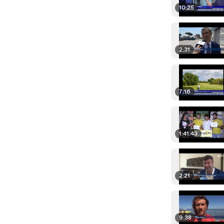
10:25
2:31
7:16
1:41:43
2:21
9:38