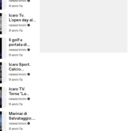
L'allarme del
newsrimini
Siulp:
9 anni fa
operatività a
rischio
Icaro Tv.
L'open day alla
Pesaresi Spa
newsrimini
di Rimini
9 anni fa
Il golf a
portata di
bambino. Il
newsrimini
Summer
9 anni fa
Camp del
Riviera Golf
Icaro Sport.
Calcio
d'Estate: 1°
newsrimini
Gran Galà
9 anni fa
della Seconda
Categoria
Icaro TV.
Torna "La
Notte delle
newsrimini
Streghe", dal
9 anni fa
21 al 25 giugno
2017 a San
Marinai di
Giovanni in M
Salvataggio:
si investe
newsrimini
poco su
9 anni fa