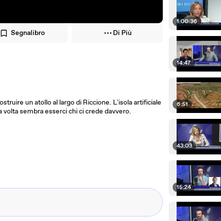
1:00:36
Segnalibro
Di Più
14:47
struire un atollo al largo di Riccione. L'isola artificiale
6:51
sta volta sembra esserci chi ci crede davvero.
43:03
15:24