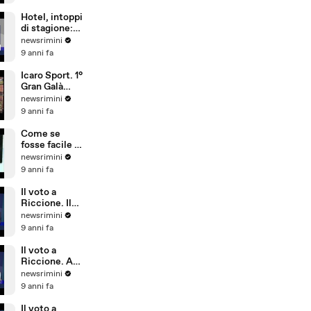
sicurezza,
conta più
Hotel, intoppi
l'aspetto
di stagione:
economico
troppi
newsrimini
portoghesi e
9 anni fa
pochi
dipendenti
Icaro Sport. 1°
che parlano
Gran Galà
tedesco
della Seconda
newsrimini
Categoria
9 anni fa
Come se
fosse facile -
Special Crabs
newsrimini
9 anni fa
Il voto a
Riccione. Il
commento di
newsrimini
Andrea
9 anni fa
Delbianco
(Movimento 5
Il voto a
Stelle)
Riccione. A
Tempo Reale
newsrimini
commento di
9 anni fa
Fabio Ubaldi
(Patto Civico
Il voto a