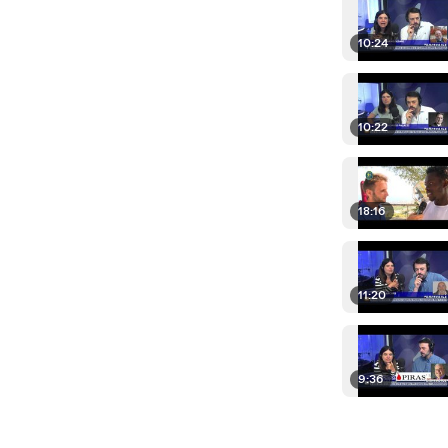
10:24
10:22
18:16
11:20
9:36