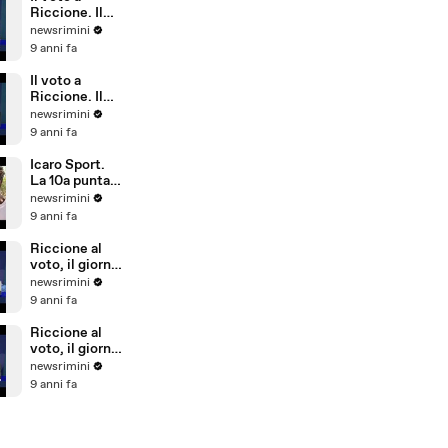
Riccione)
Riccione. Il
commento di
newsrimini
Parmeggiani
9 anni fa
del PD
Il voto a
Riccione. Il
commento di
newsrimini
Dionigi
9 anni fa
Palazzi di
Forza Italia
Icaro Sport.
La 10a puntata
del reality
newsrimini
sulla
9 anni fa
Giovanile
Rimini alla
Riccione al
Barcellona
voto, il giorno
Professional
dopo. Il
newsrimini
Cup
commento di
9 anni fa
Natale Arcuri
Riccione al
voto, il giorno
dopo. Il
newsrimini
commento di
9 anni fa
Vincenzo
Cicchetti