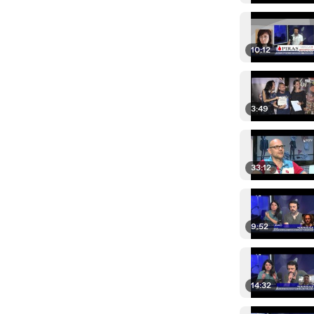
10:12
3:49
33:12
9:52
14:32