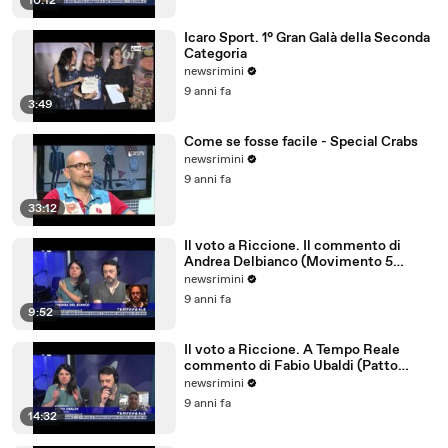
10:12
Icaro Sport. 1° Gran Galà della Seconda
Categoria
newsrimini
9 anni fa
3:49
Come se fosse facile - Special Crabs
newsrimini
9 anni fa
33:12
Il voto a Riccione. Il commento di
Andrea Delbianco (Movimento 5
Stelle)
newsrimini
9 anni fa
9:52
Il voto a Riccione. A Tempo Reale
commento di Fabio Ubaldi (Patto
Civico Riccione)
newsrimini
9 anni fa
14:32