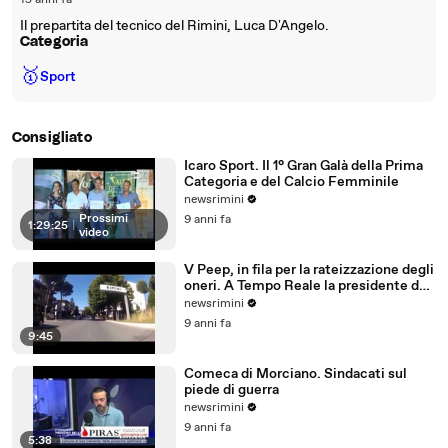
15 anni fa
Il prepartita del tecnico del Rimini, Luca D'Angelo.
Categoria
🥇
Sport
Consigliato
Icaro Sport. Il 1° Gran Galà della Prima
Categoria e del Calcio Femminile
newsrimini
Prossimi
9 anni fa
1:29:25
|
video
V Peep, in fila per la rateizzazione degli
oneri. A Tempo Reale la presidente del
Comitato
newsrimini
9 anni fa
9:45
Comeca di Morciano. Sindacati sul
piede di guerra
newsrimini
9 anni fa
5:38