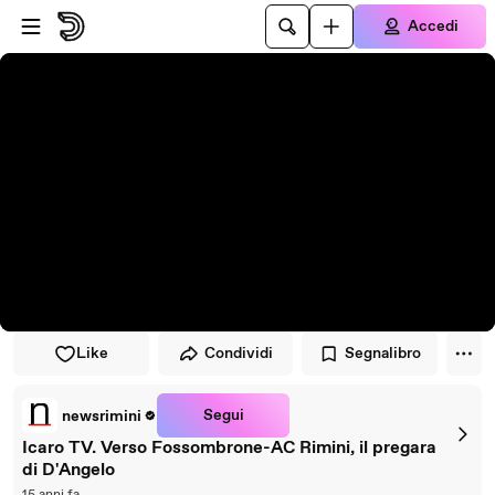
Vai al lettore
Passa al contenuto principale
Accedi
Like
Condividi
Segnalibro
Segui
newsrimini
Icaro TV. Verso Fossombrone-AC Rimini, il pregara
di D'Angelo