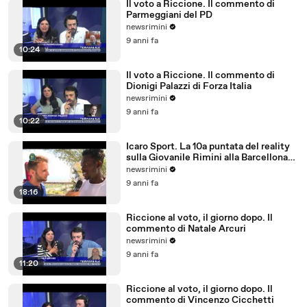
Il voto a Riccione. Il commento di
Parmeggiani del PD
newsrimini
9 anni fa
10:24
Il voto a Riccione. Il commento di
Dionigi Palazzi di Forza Italia
newsrimini
9 anni fa
10:22
Icaro Sport. La 10a puntata del reality
sulla Giovanile Rimini alla Barcellona
Professional Cup
newsrimini
9 anni fa
18:16
Riccione al voto, il giorno dopo. Il
commento di Natale Arcuri
newsrimini
9 anni fa
11:20
Riccione al voto, il giorno dopo. Il
commento di Vincenzo Cicchetti