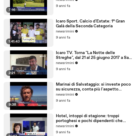
newsrimini
9 anni fa
7:16
Icaro Sport. Calcio d'Estate: 1° Gran
Galà della Seconda Categoria
newsrimini
9 anni fa
1:41:43
Icaro TV. Torna "La Notte delle
Streghe", dal 21 al 25 giugno 2017 a San
Giovanni in M
newsrimini
9 anni fa
2:21
Marinai di Salvataggio: si investe poco
su sicurezza, conta più l'aspetto
economico
newsrimini
9 anni fa
9:38
Hotel, intoppi di stagione: troppi
portoghesi e pochi dipendenti che
parlano tedesco
newsrimini
9 anni fa