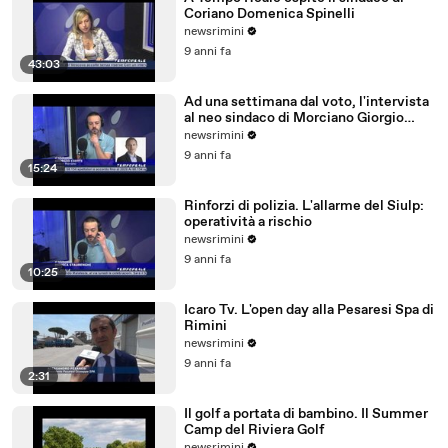
Coriano Domenica Spinelli
newsrimini
9 anni fa
43:03
Ad una settimana dal voto, l'intervista
al neo sindaco di Morciano Giorgio
Ciotti
newsrimini
9 anni fa
15:24
Rinforzi di polizia. L'allarme del Siulp:
operatività a rischio
newsrimini
9 anni fa
10:25
Icaro Tv. L'open day alla Pesaresi Spa di
Rimini
newsrimini
9 anni fa
2:31
Il golf a portata di bambino. Il Summer
Camp del Riviera Golf