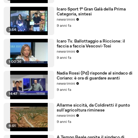
Icaro Sport 1° Gran Galà della Prima
Categoria, sintesi
newsrimini
9 anni fa
3:54
Icaro Tv. Ballottaggio a Riccione: il
faccia a faccia Vescovi-Tosi
newsrimini
9 anni fa
1:00:36
Nadia Rossi (Pd) risponde al sindaco di
Coriano: è ora di guardare avanti
newsrimini
9 anni fa
14:47
Allarme siccità, da Coldiretti il punto
sull'agricoltura riminese
newsrimini
9 anni fa
6:51
A Tempo Reale ospite il sindaco di