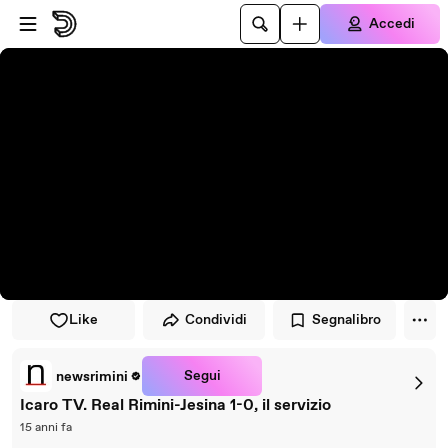
Vai al lettore
Passa al contenuto principale
Accedi
Like
Condividi
Segnalibro
Segui
newsrimini
Icaro TV. Real Rimini-Jesina 1-0, il servizio
15 anni fa