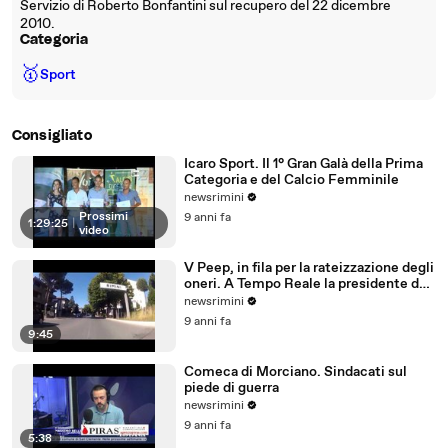
Servizio di Roberto Bonfantini sul recupero del 22 dicembre
2010.
Categoria
🥇
Sport
Consigliato
Icaro Sport. Il 1° Gran Galà della Prima
Categoria e del Calcio Femminile
newsrimini
Prossimi
9 anni fa
1:29:25
|
video
V Peep, in fila per la rateizzazione degli
oneri. A Tempo Reale la presidente del
Comitato
newsrimini
9 anni fa
9:45
Comeca di Morciano. Sindacati sul
piede di guerra
newsrimini
9 anni fa
5:38