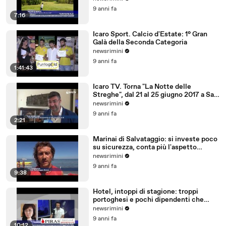
9 anni fa
7:16
Icaro Sport. Calcio d'Estate: 1° Gran
Galà della Seconda Categoria
newsrimini
9 anni fa
1:41:43
Icaro TV. Torna "La Notte delle
Streghe", dal 21 al 25 giugno 2017 a San
Giovanni in M
newsrimini
9 anni fa
2:21
Marinai di Salvataggio: si investe poco
su sicurezza, conta più l'aspetto
economico
newsrimini
9 anni fa
9:38
Hotel, intoppi di stagione: troppi
portoghesi e pochi dipendenti che
parlano tedesco
newsrimini
9 anni fa
10:12