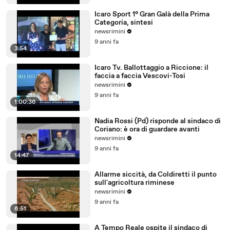
Icaro Sport 1° Gran Galà della Prima
Categoria, sintesi
newsrimini
9 anni fa
3:54
Icaro Tv. Ballottaggio a Riccione: il
faccia a faccia Vescovi-Tosi
newsrimini
9 anni fa
1:00:36
Nadia Rossi (Pd) risponde al sindaco di
Coriano: è ora di guardare avanti
newsrimini
9 anni fa
14:47
Allarme siccità, da Coldiretti il punto
sull'agricoltura riminese
newsrimini
9 anni fa
6:51
A Tempo Reale ospite il sindaco di