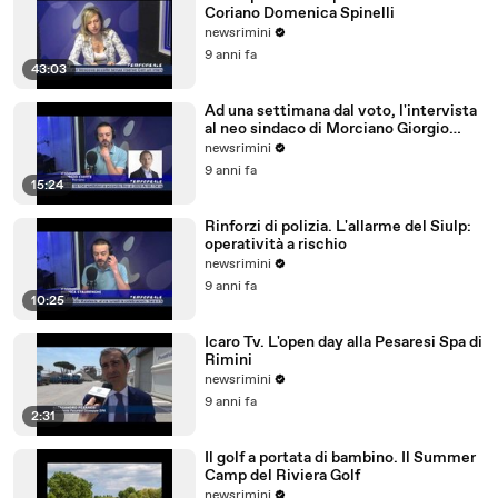
Coriano Domenica Spinelli
newsrimini
9 anni fa
43:03
Ad una settimana dal voto, l'intervista
al neo sindaco di Morciano Giorgio
Ciotti
newsrimini
9 anni fa
15:24
Rinforzi di polizia. L'allarme del Siulp:
operatività a rischio
newsrimini
9 anni fa
10:25
Icaro Tv. L'open day alla Pesaresi Spa di
Rimini
newsrimini
9 anni fa
2:31
Il golf a portata di bambino. Il Summer
Camp del Riviera Golf
newsrimini