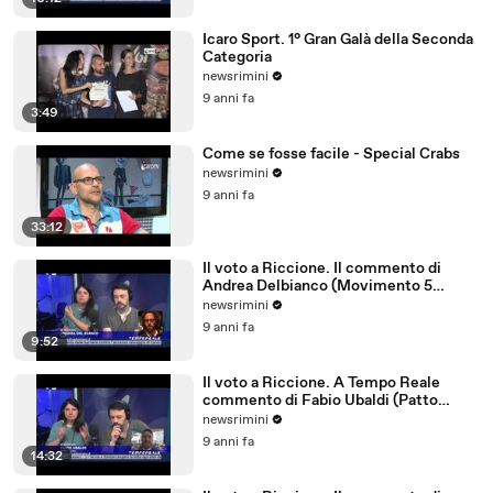
Icaro Sport. 1° Gran Galà della Seconda
Categoria
newsrimini
9 anni fa
3:49
Come se fosse facile - Special Crabs
newsrimini
9 anni fa
33:12
Il voto a Riccione. Il commento di
Andrea Delbianco (Movimento 5
Stelle)
newsrimini
9 anni fa
9:52
Il voto a Riccione. A Tempo Reale
commento di Fabio Ubaldi (Patto
Civico Riccione)
newsrimini
9 anni fa
14:32