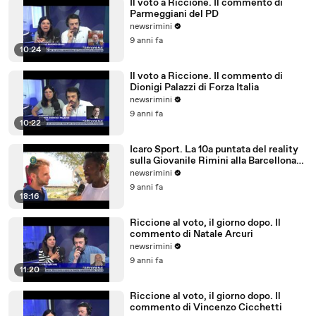
Il voto a Riccione. Il commento di
Parmeggiani del PD
newsrimini
9 anni fa
10:24
Il voto a Riccione. Il commento di
Dionigi Palazzi di Forza Italia
newsrimini
9 anni fa
10:22
Icaro Sport. La 10a puntata del reality
sulla Giovanile Rimini alla Barcellona
Professional Cup
newsrimini
9 anni fa
18:16
Riccione al voto, il giorno dopo. Il
commento di Natale Arcuri
newsrimini
9 anni fa
11:20
Riccione al voto, il giorno dopo. Il
commento di Vincenzo Cicchetti