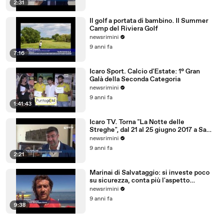
2:31
Il golf a portata di bambino. Il Summer
Camp del Riviera Golf
newsrimini
9 anni fa
7:16
Icaro Sport. Calcio d'Estate: 1° Gran
Galà della Seconda Categoria
newsrimini
9 anni fa
1:41:43
Icaro TV. Torna "La Notte delle
Streghe", dal 21 al 25 giugno 2017 a San
Giovanni in M
newsrimini
9 anni fa
2:21
Marinai di Salvataggio: si investe poco
su sicurezza, conta più l'aspetto
economico
newsrimini
9 anni fa
9:38