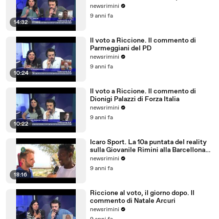
Civico Riccione)
newsrimini
9 anni fa
14:32
Il voto a Riccione. Il commento di
Parmeggiani del PD
newsrimini
9 anni fa
10:24
Il voto a Riccione. Il commento di
Dionigi Palazzi di Forza Italia
newsrimini
9 anni fa
10:22
Icaro Sport. La 10a puntata del reality
sulla Giovanile Rimini alla Barcellona
Professional Cup
newsrimini
9 anni fa
18:16
Riccione al voto, il giorno dopo. Il
commento di Natale Arcuri
newsrimini