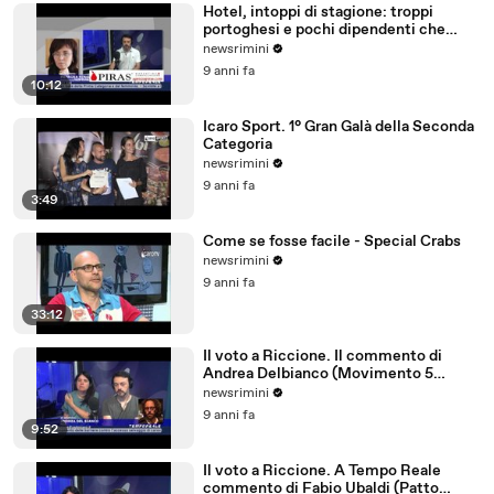
Hotel, intoppi di stagione: troppi
portoghesi e pochi dipendenti che
parlano tedesco
newsrimini
9 anni fa
10:12
Icaro Sport. 1° Gran Galà della Seconda
Categoria
newsrimini
9 anni fa
3:49
Come se fosse facile - Special Crabs
newsrimini
9 anni fa
33:12
Il voto a Riccione. Il commento di
Andrea Delbianco (Movimento 5
Stelle)
newsrimini
9 anni fa
9:52
Il voto a Riccione. A Tempo Reale
commento di Fabio Ubaldi (Patto