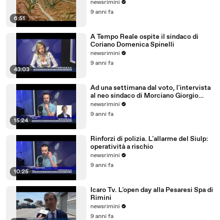
newsrimini
9 anni fa
6:51
A Tempo Reale ospite il sindaco di
Coriano Domenica Spinelli
newsrimini
9 anni fa
43:03
Ad una settimana dal voto, l'intervista
al neo sindaco di Morciano Giorgio
Ciotti
newsrimini
9 anni fa
15:24
Rinforzi di polizia. L'allarme del Siulp:
operatività a rischio
newsrimini
9 anni fa
10:25
Icaro Tv. L'open day alla Pesaresi Spa di
Rimini
newsrimini
9 anni fa