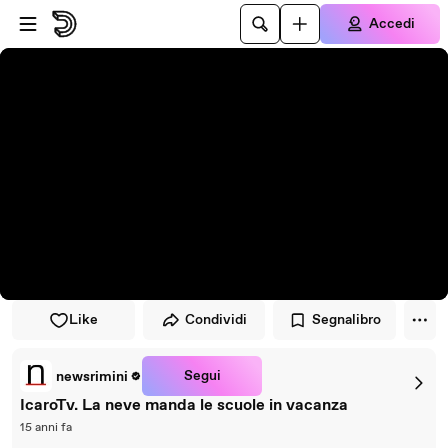
Vai al lettore
Passa al contenuto principale
Accedi
Like
Condividi
Segnalibro
Segui
newsrimini
IcaroTv. La neve manda le scuole in vacanza
15 anni fa