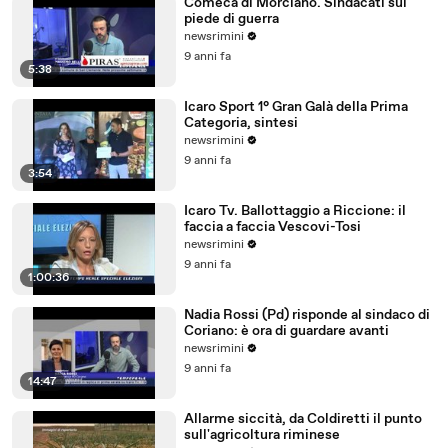
Comeca di Morciano. Sindacati sul
piede di guerra
newsrimini
9 anni fa
5:38
Icaro Sport 1° Gran Galà della Prima
Categoria, sintesi
newsrimini
9 anni fa
3:54
Icaro Tv. Ballottaggio a Riccione: il
faccia a faccia Vescovi-Tosi
newsrimini
9 anni fa
1:00:36
Nadia Rossi (Pd) risponde al sindaco di
Coriano: è ora di guardare avanti
newsrimini
9 anni fa
14:47
Allarme siccità, da Coldiretti il punto
sull'agricoltura riminese