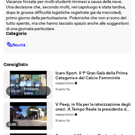
Vacanze forzate per molti studenti riminesi a causa della neve.
Una decisione che, secondo molti, nel capoluogo è stata tardiva,
dopo le grosse difficoltà logistiche registrate già da mercoledì,
primo giorno della perturbazione. Polemiche che non si sono del
tutto spente, ma che hanno lasciato spazio anche alle suggestioni
di una giornata particolare.
Categoria
🗞
Novità
Consigliato
Icaro Sport. Il 1° Gran Galà della Prima
Categoria e del Calcio Femminile
newsrimini
Prossimi
9 anni fa
1:29:25
|
video
V Peep, in fila per la rateizzazione degli
oneri. A Tempo Reale la presidente del
Comitato
newsrimini
9 anni fa
9:45