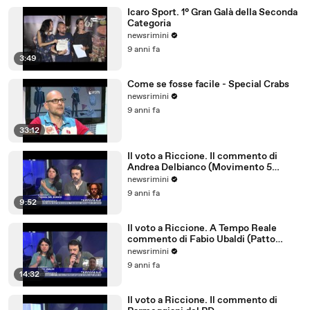
Icaro Sport. 1° Gran Galà della Seconda
Categoria
newsrimini
9 anni fa
3:49
Come se fosse facile - Special Crabs
newsrimini
9 anni fa
33:12
Il voto a Riccione. Il commento di
Andrea Delbianco (Movimento 5
Stelle)
newsrimini
9 anni fa
9:52
Il voto a Riccione. A Tempo Reale
commento di Fabio Ubaldi (Patto
Civico Riccione)
newsrimini
9 anni fa
14:32
Il voto a Riccione. Il commento di