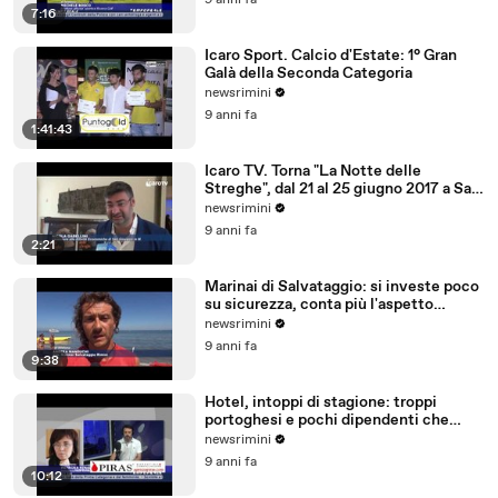
9 anni fa
7:16
Icaro Sport. Calcio d'Estate: 1° Gran
Galà della Seconda Categoria
newsrimini
9 anni fa
1:41:43
Icaro TV. Torna "La Notte delle
Streghe", dal 21 al 25 giugno 2017 a San
Giovanni in M
newsrimini
9 anni fa
2:21
Marinai di Salvataggio: si investe poco
su sicurezza, conta più l'aspetto
economico
newsrimini
9 anni fa
9:38
Hotel, intoppi di stagione: troppi
portoghesi e pochi dipendenti che
parlano tedesco
newsrimini
9 anni fa
10:12