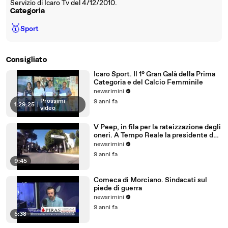
Servizio di Icaro Tv del 4/12/2010.
Categoria
🥇
Sport
Consigliato
Icaro Sport. Il 1° Gran Galà della Prima
Categoria e del Calcio Femminile
newsrimini
Prossimi
9 anni fa
1:29:25
|
video
V Peep, in fila per la rateizzazione degli
oneri. A Tempo Reale la presidente del
Comitato
newsrimini
9 anni fa
9:45
Comeca di Morciano. Sindacati sul
piede di guerra
newsrimini
9 anni fa
5:38