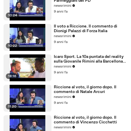
Parmeggiani del PD
newsrimini
9 anni fa
10:24
Il voto a Riccione. Il commento di
Dionigi Palazzi di Forza Italia
newsrimini
9 anni fa
10:22
Icaro Sport. La 10a puntata del reality
sulla Giovanile Rimini alla Barcellona
Professional Cup
newsrimini
9 anni fa
18:16
Riccione al voto, il giorno dopo. Il
commento di Natale Arcuri
newsrimini
9 anni fa
11:20
Riccione al voto, il giorno dopo. Il
commento di Vincenzo Cicchetti
newsrimini