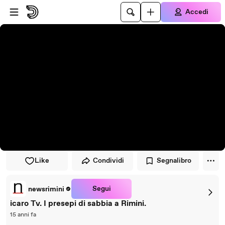
Vai al lettore
Passa al contenuto principale
Accedi
Like
Condividi
Segnalibro
Segui
newsrimini
icaro Tv. I presepi di sabbia a Rimini.
15 anni fa