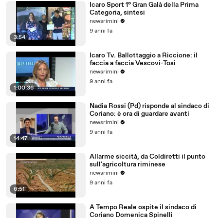
Icaro Sport 1° Gran Galà della Prima
Categoria, sintesi
newsrimini
9 anni fa
3:54
Icaro Tv. Ballottaggio a Riccione: il
faccia a faccia Vescovi-Tosi
newsrimini
9 anni fa
1:00:36
Nadia Rossi (Pd) risponde al sindaco di
Coriano: è ora di guardare avanti
newsrimini
9 anni fa
14:47
Allarme siccità, da Coldiretti il punto
sull'agricoltura riminese
newsrimini
9 anni fa
6:51
A Tempo Reale ospite il sindaco di
Coriano Domenica Spinelli