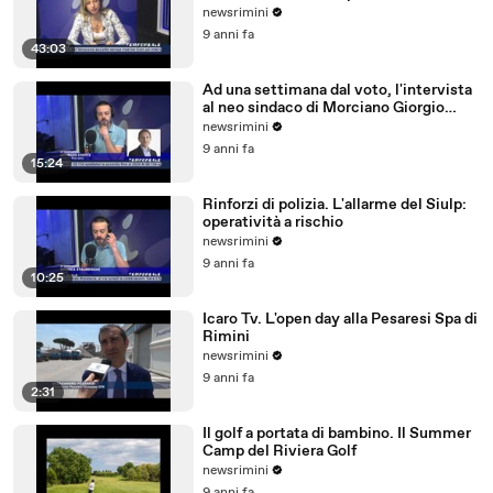
newsrimini
9 anni fa
43:03
Ad una settimana dal voto, l'intervista
al neo sindaco di Morciano Giorgio
Ciotti
newsrimini
9 anni fa
15:24
Rinforzi di polizia. L'allarme del Siulp:
operatività a rischio
newsrimini
9 anni fa
10:25
Icaro Tv. L'open day alla Pesaresi Spa di
Rimini
newsrimini
9 anni fa
2:31
Il golf a portata di bambino. Il Summer
Camp del Riviera Golf
newsrimini