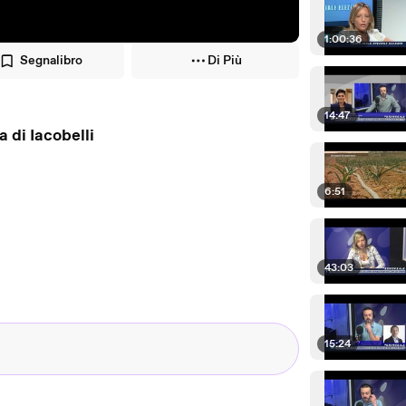
1:00:36
Segnalibro
Di Più
14:47
 di Iacobelli
6:51
43:03
15:24