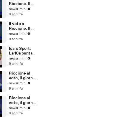
Riccione)
Riccione. Il
commento di
newsrimini
Parmeggiani
9 anni fa
del PD
Il voto a
Riccione. Il
commento di
newsrimini
Dionigi
9 anni fa
Palazzi di
Forza Italia
Icaro Sport.
La 10a puntata
del reality
newsrimini
sulla
9 anni fa
Giovanile
Rimini alla
Riccione al
Barcellona
voto, il giorno
Professional
dopo. Il
newsrimini
Cup
commento di
9 anni fa
Natale Arcuri
Riccione al
voto, il giorno
dopo. Il
newsrimini
commento di
9 anni fa
Vincenzo
Cicchetti