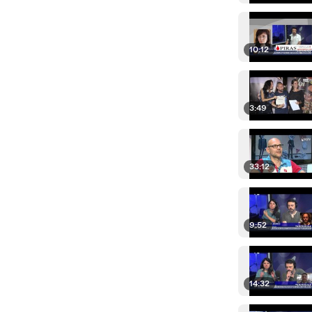
10:12
3:49
33:12
9:52
14:32