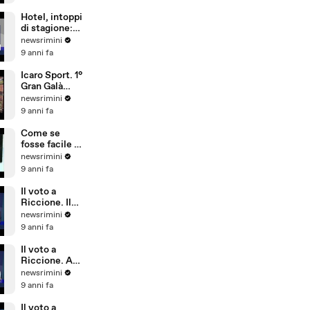
sicurezza,
conta più
Hotel, intoppi
l'aspetto
di stagione:
economico
troppi
newsrimini
portoghesi e
9 anni fa
pochi
dipendenti
Icaro Sport. 1°
che parlano
Gran Galà
tedesco
della Seconda
newsrimini
Categoria
9 anni fa
Come se
fosse facile -
Special Crabs
newsrimini
9 anni fa
Il voto a
Riccione. Il
commento di
newsrimini
Andrea
9 anni fa
Delbianco
(Movimento 5
Il voto a
Stelle)
Riccione. A
Tempo Reale
newsrimini
commento di
9 anni fa
Fabio Ubaldi
(Patto Civico
Il voto a