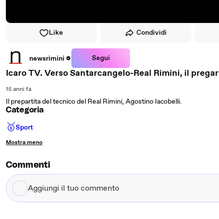
Like
Condividi
Segui
newsrimini
Icaro TV. Verso Santarcangelo-Real Rimini, il pregara
15 anni fa
Il prepartita del tecnico del Real Rimini, Agostino Iacobelli.
Categoria
🥇
Sport
Mostra meno
Commenti
Aggiungi
il
tuo
commento