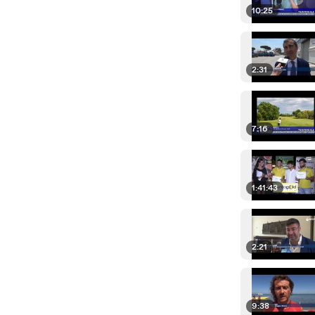
10:25
2:31
7:16
1:41:43
2:21
9:38