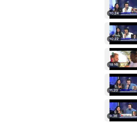
10:24
10:22
18:16
11:20
9:36