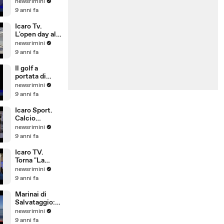
L'allarme del
newsrimini
Siulp:
9 anni fa
operatività a
rischio
Icaro Tv.
L'open day alla
Pesaresi Spa
newsrimini
di Rimini
9 anni fa
Il golf a
portata di
bambino. Il
newsrimini
Summer
9 anni fa
Camp del
Riviera Golf
Icaro Sport.
Calcio
d'Estate: 1°
newsrimini
Gran Galà
9 anni fa
della Seconda
Categoria
Icaro TV.
Torna "La
Notte delle
newsrimini
Streghe", dal
9 anni fa
21 al 25 giugno
2017 a San
Marinai di
Giovanni in M
Salvataggio:
si investe
newsrimini
poco su
9 anni fa