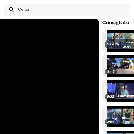
Cerca
Consigliato
Prossi
1:29:25
|
video
9:45
5:38
3:54