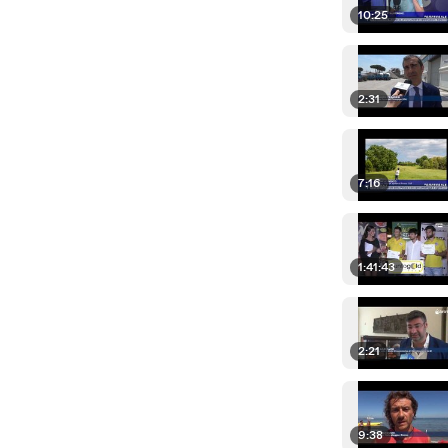
10:25
2:31
7:16
1:41:43
2:21
9:38