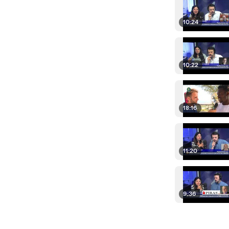
10:24
10:22
18:16
11:20
9:36