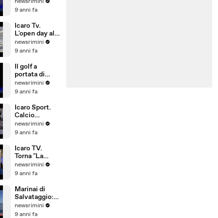
L'allarme del
newsrimini
Siulp:
9 anni fa
operatività a
rischio
Icaro Tv.
L'open day alla
Pesaresi Spa
newsrimini
di Rimini
9 anni fa
Il golf a
portata di
bambino. Il
newsrimini
Summer
9 anni fa
Camp del
Riviera Golf
Icaro Sport.
Calcio
d'Estate: 1°
newsrimini
Gran Galà
9 anni fa
della Seconda
Categoria
Icaro TV.
Torna "La
Notte delle
newsrimini
Streghe", dal
9 anni fa
21 al 25 giugno
2017 a San
Marinai di
Giovanni in M
Salvataggio:
si investe
newsrimini
poco su
9 anni fa