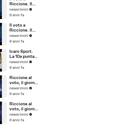
Riccione)
Riccione. Il
commento di
newsrimini
Parmeggiani
9 anni fa
del PD
Il voto a
Riccione. Il
commento di
newsrimini
Dionigi
9 anni fa
Palazzi di
Forza Italia
Icaro Sport.
La 10a puntata
del reality
newsrimini
sulla
9 anni fa
Giovanile
Rimini alla
Riccione al
Barcellona
voto, il giorno
Professional
dopo. Il
newsrimini
Cup
commento di
9 anni fa
Natale Arcuri
Riccione al
voto, il giorno
dopo. Il
newsrimini
commento di
9 anni fa
Vincenzo
Cicchetti