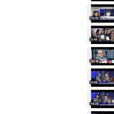
10:12
3:49
33:12
9:52
14:32