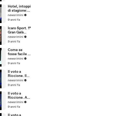
sicurezza,
conta più
Hotel, intoppi
l'aspetto
di stagione:
economico
troppi
newsrimini
portoghesi e
9 anni fa
pochi
dipendenti
Icaro Sport. 1°
che parlano
Gran Galà
tedesco
della Seconda
newsrimini
Categoria
9 anni fa
Come se
fosse facile -
Special Crabs
newsrimini
9 anni fa
Il voto a
Riccione. Il
commento di
newsrimini
Andrea
9 anni fa
Delbianco
(Movimento 5
Il voto a
Stelle)
Riccione. A
Tempo Reale
newsrimini
commento di
9 anni fa
Fabio Ubaldi
(Patto Civico
Il voto a