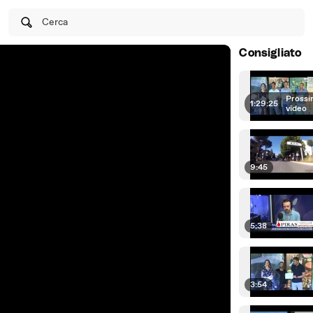
Cerca
Consigliato
Prossi
1:29:25
|
video
9:45
5:38
3:54