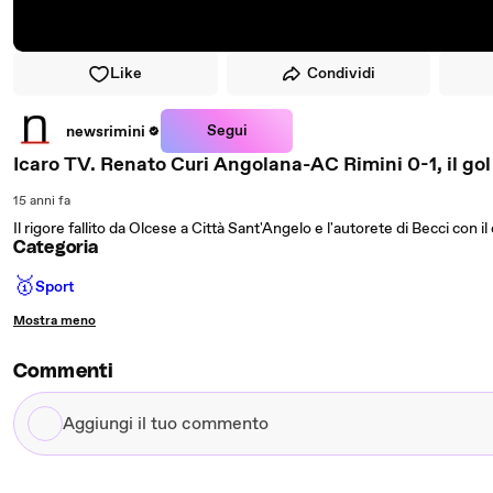
Like
Condividi
Segui
newsrimini
Icaro TV. Renato Curi Angolana-AC Rimini 0-1, il gol 
15 anni fa
Il rigore fallito da Olcese a Città Sant'Angelo e l'autorete di Becci con 
Categoria
🥇
Sport
Mostra meno
Commenti
Aggiungi
il
tuo
commento