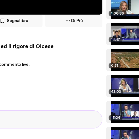
1:00:36
Segnalibro
Di Più
14:47
ed il rigore di Olcese
il commento live.
6:51
43:03
15:24