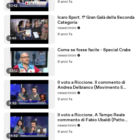
9 anni fa
10:12
Icaro Sport. 1° Gran Galà della Seconda
Categoria
newsrimini
9 anni fa
3:49
Come se fosse facile - Special Crabs
newsrimini
9 anni fa
33:12
Il voto a Riccione. Il commento di
Andrea Delbianco (Movimento 5
Stelle)
newsrimini
9 anni fa
9:52
Il voto a Riccione. A Tempo Reale
commento di Fabio Ubaldi (Patto
Civico Riccione)
newsrimini
9 anni fa
14:32