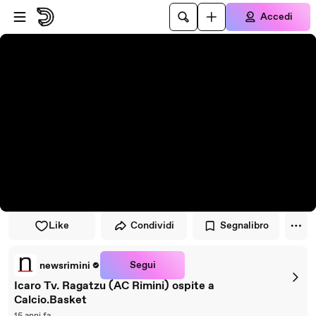
Vai al lettore
Passa al contenuto principale
Accedi
Like
Condividi
Segnalibro
Segui
newsrimini
Icaro Tv. Ragatzu (AC Rimini) ospite a
Calcio.Basket