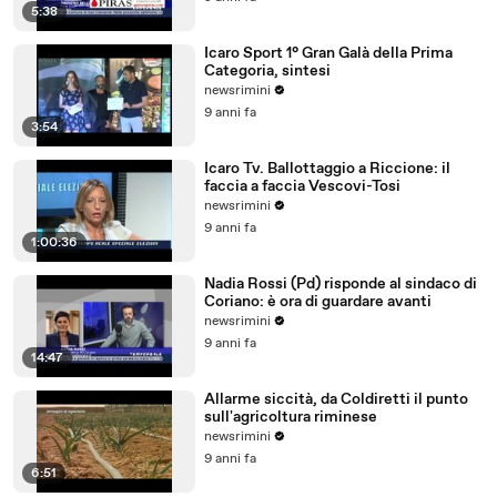
5:38
Icaro Sport 1° Gran Galà della Prima
Categoria, sintesi
newsrimini
9 anni fa
3:54
Icaro Tv. Ballottaggio a Riccione: il
faccia a faccia Vescovi-Tosi
newsrimini
9 anni fa
1:00:36
Nadia Rossi (Pd) risponde al sindaco di
Coriano: è ora di guardare avanti
newsrimini
9 anni fa
14:47
Allarme siccità, da Coldiretti il punto
sull'agricoltura riminese
newsrimini
9 anni fa
6:51