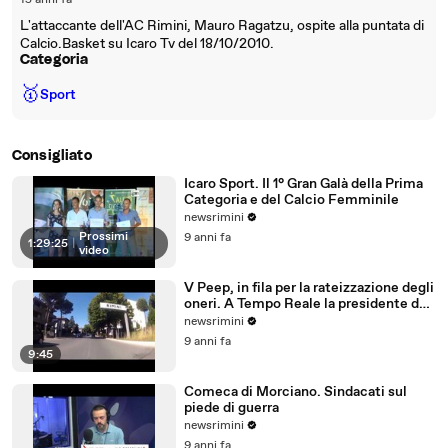
15 anni fa
L'attaccante dell'AC Rimini, Mauro Ragatzu, ospite alla puntata di
Calcio.Basket su Icaro Tv del 18/10/2010.
Categoria
🥇
Sport
Consigliato
Icaro Sport. Il 1° Gran Galà della Prima
Categoria e del Calcio Femminile
newsrimini
Prossimi
9 anni fa
1:29:25
|
video
V Peep, in fila per la rateizzazione degli
oneri. A Tempo Reale la presidente del
Comitato
newsrimini
9 anni fa
9:45
Comeca di Morciano. Sindacati sul
piede di guerra
newsrimini
9 anni fa