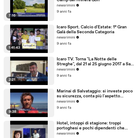
Camp del Riviera Golf
newsrimini
9 anni fa
7:16
Icaro Sport. Calcio d'Estate: 1° Gran
Galà della Seconda Categoria
newsrimini
9 anni fa
1:41:43
Icaro TV. Torna "La Notte delle
Streghe", dal 21 al 25 giugno 2017 a San
Giovanni in M
newsrimini
9 anni fa
2:21
Marinai di Salvataggio: si investe poco
su sicurezza, conta più l'aspetto
economico
newsrimini
9 anni fa
9:38
Hotel, intoppi di stagione: troppi
portoghesi e pochi dipendenti che
parlano tedesco
newsrimini