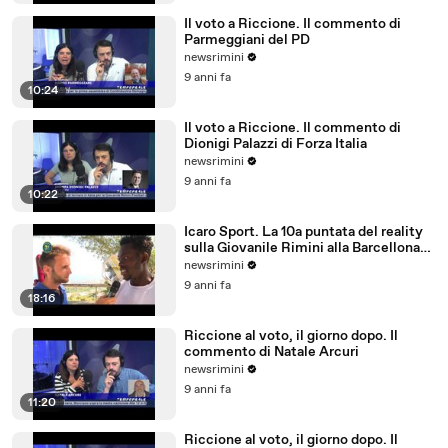
Il voto a Riccione. Il commento di
Parmeggiani del PD
newsrimini
9 anni fa
10:24
Il voto a Riccione. Il commento di
Dionigi Palazzi di Forza Italia
newsrimini
9 anni fa
10:22
Icaro Sport. La 10a puntata del reality
sulla Giovanile Rimini alla Barcellona
Professional Cup
newsrimini
9 anni fa
18:16
Riccione al voto, il giorno dopo. Il
commento di Natale Arcuri
newsrimini
9 anni fa
11:20
Riccione al voto, il giorno dopo. Il