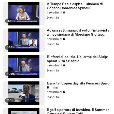
A Tempo Reale ospite il sindaco di
Coriano Domenica Spinelli
newsrimini
9 anni fa
43:03
Ad una settimana dal voto, l'intervista
al neo sindaco di Morciano Giorgio
Ciotti
newsrimini
9 anni fa
15:24
Rinforzi di polizia. L'allarme del Siulp:
operatività a rischio
newsrimini
9 anni fa
10:25
Icaro Tv. L'open day alla Pesaresi Spa di
Rimini
newsrimini
9 anni fa
2:31
Il golf a portata di bambino. Il Summer