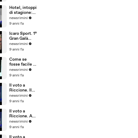
sicurezza,
conta più
Hotel, intoppi
l'aspetto
di stagione:
economico
troppi
newsrimini
portoghesi e
9 anni fa
pochi
dipendenti
Icaro Sport. 1°
che parlano
Gran Galà
tedesco
della Seconda
newsrimini
Categoria
9 anni fa
Come se
fosse facile -
Special Crabs
newsrimini
9 anni fa
Il voto a
Riccione. Il
commento di
newsrimini
Andrea
9 anni fa
Delbianco
(Movimento 5
Il voto a
Stelle)
Riccione. A
Tempo Reale
newsrimini
commento di
9 anni fa
Fabio Ubaldi
(Patto Civico
Il voto a