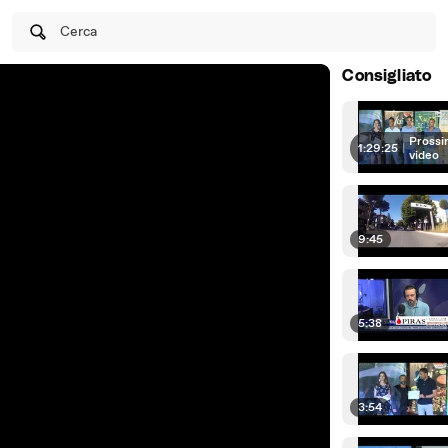
Cerca
Consigliato
Prossi
1:29:25
|
video
9:45
5:38
3:54