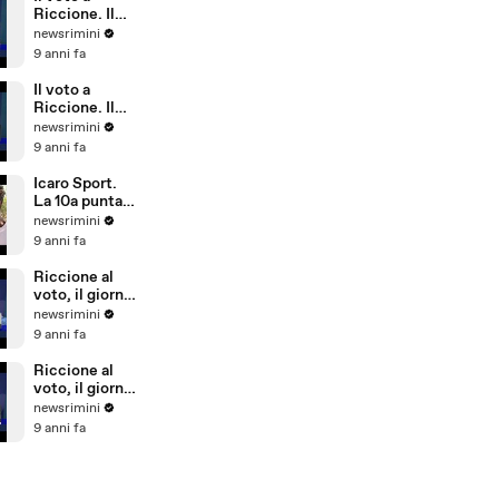
Riccione)
Riccione. Il
commento di
newsrimini
Parmeggiani
9 anni fa
del PD
Il voto a
Riccione. Il
commento di
newsrimini
Dionigi
9 anni fa
Palazzi di
Forza Italia
Icaro Sport.
La 10a puntata
del reality
newsrimini
sulla
9 anni fa
Giovanile
Rimini alla
Riccione al
Barcellona
voto, il giorno
Professional
dopo. Il
newsrimini
Cup
commento di
9 anni fa
Natale Arcuri
Riccione al
voto, il giorno
dopo. Il
newsrimini
commento di
9 anni fa
Vincenzo
Cicchetti