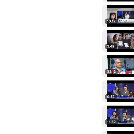
10:12
3:49
33:12
9:52
14:32