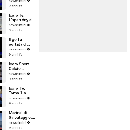
L'allarme del
newsrimini
Siulp:
9 anni fa
operatività a
rischio
Icaro Tv.
L'open day alla
Pesaresi Spa
newsrimini
di Rimini
9 anni fa
Il golf a
portata di
bambino. Il
newsrimini
Summer
9 anni fa
Camp del
Riviera Golf
Icaro Sport.
Calcio
d'Estate: 1°
newsrimini
Gran Galà
9 anni fa
della Seconda
Categoria
Icaro TV.
Torna "La
Notte delle
newsrimini
Streghe", dal
9 anni fa
21 al 25 giugno
2017 a San
Marinai di
Giovanni in M
Salvataggio:
si investe
newsrimini
poco su
9 anni fa