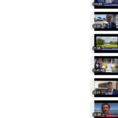
10:25
2:31
7:16
1:41:43
2:21
9:38