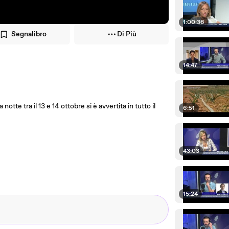
1:00:36
Segnalibro
Di Più
14:47
tte tra il 13 e 14 ottobre si è avvertita in tutto il
6:51
43:03
15:24