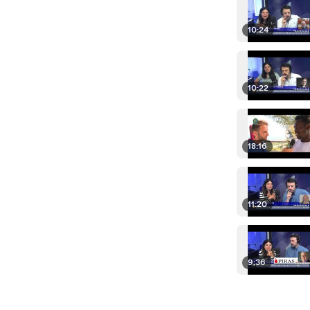
10:24
10:22
18:16
11:20
9:36