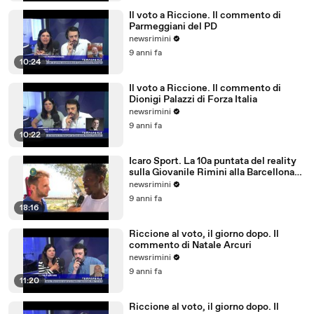
Il voto a Riccione. Il commento di
Parmeggiani del PD
newsrimini
9 anni fa
10:24
Il voto a Riccione. Il commento di
Dionigi Palazzi di Forza Italia
newsrimini
9 anni fa
10:22
Icaro Sport. La 10a puntata del reality
sulla Giovanile Rimini alla Barcellona
Professional Cup
newsrimini
9 anni fa
18:16
Riccione al voto, il giorno dopo. Il
commento di Natale Arcuri
newsrimini
9 anni fa
11:20
Riccione al voto, il giorno dopo. Il