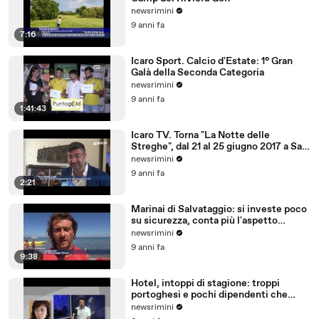
newsrimini
9 anni fa
7:16
Icaro Sport. Calcio d'Estate: 1° Gran
Galà della Seconda Categoria
newsrimini
9 anni fa
1:41:43
Icaro TV. Torna "La Notte delle
Streghe", dal 21 al 25 giugno 2017 a San
Giovanni in M
newsrimini
9 anni fa
2:21
Marinai di Salvataggio: si investe poco
su sicurezza, conta più l'aspetto
economico
newsrimini
9 anni fa
9:38
Hotel, intoppi di stagione: troppi
portoghesi e pochi dipendenti che
parlano tedesco
newsrimini