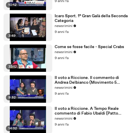
9 anni fa
10:12
Icaro Sport. 1° Gran Galà della Seconda
Categoria
newsrimini
9 anni fa
3:49
Come se fosse facile - Special Crabs
newsrimini
9 anni fa
33:12
Il voto a Riccione. Il commento di
Andrea Delbianco (Movimento 5
Stelle)
newsrimini
9 anni fa
9:52
Il voto a Riccione. A Tempo Reale
commento di Fabio Ubaldi (Patto
Civico Riccione)
newsrimini
9 anni fa
14:32