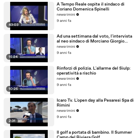
A Tempo Reale ospite il sindaco di
Coriano Domenica Spinelli
newsrimini
9 anni fa
43:03
Ad una settimana dal voto, l'intervista
al neo sindaco di Morciano Giorgio
Ciotti
newsrimini
9 anni fa
15:24
Rinforzi di polizia. L'allarme del Siulp:
operatività a rischio
newsrimini
9 anni fa
10:25
Icaro Tv. L'open day alla Pesaresi Spa di
Rimini
newsrimini
9 anni fa
2:31
Il golf a portata di bambino. Il Summer
Camp del Riviera Golf