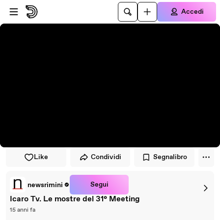
Vai al lettore
Passa al contenuto principale
Accedi
Like
Condividi
Segnalibro
Segui
newsrimini
Icaro Tv. Le mostre del 31° Meeting
15 anni fa