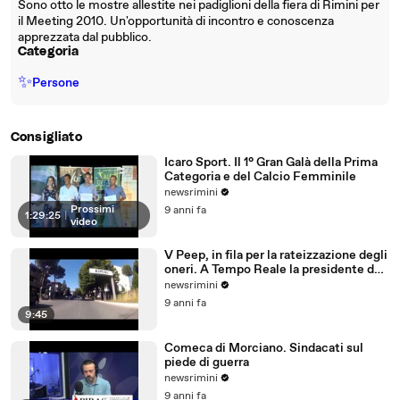
Sono otto le mostre allestite nei padiglioni della fiera di Rimini per
il Meeting 2010. Un'opportunità di incontro e conoscenza
apprezzata dal pubblico.
Categoria
✨
Persone
Consigliato
Icaro Sport. Il 1° Gran Galà della Prima
Categoria e del Calcio Femminile
newsrimini
Prossimi
9 anni fa
1:29:25
|
video
V Peep, in fila per la rateizzazione degli
oneri. A Tempo Reale la presidente del
Comitato
newsrimini
9 anni fa
9:45
Comeca di Morciano. Sindacati sul
piede di guerra
newsrimini
9 anni fa