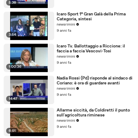
5:38
Icaro Sport 1° Gran Galà della Prima
Categoria, sintesi
newsrimini
9 anni fa
3:54
Icaro Tv. Ballottaggio a Riccione: il
faccia a faccia Vescovi-Tosi
newsrimini
9 anni fa
1:00:36
Nadia Rossi (Pd) risponde al sindaco di
Coriano: è ora di guardare avanti
newsrimini
9 anni fa
14:47
Allarme siccità, da Coldiretti il punto
sull'agricoltura riminese
newsrimini
9 anni fa
6:51