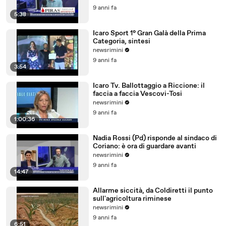
9 anni fa
5:38
Icaro Sport 1° Gran Galà della Prima
Categoria, sintesi
newsrimini
9 anni fa
3:54
Icaro Tv. Ballottaggio a Riccione: il
faccia a faccia Vescovi-Tosi
newsrimini
9 anni fa
1:00:36
Nadia Rossi (Pd) risponde al sindaco di
Coriano: è ora di guardare avanti
newsrimini
9 anni fa
14:47
Allarme siccità, da Coldiretti il punto
sull'agricoltura riminese
newsrimini
9 anni fa
6:51