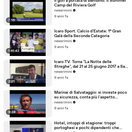
Il golf a portata di bambino. Il Summer
Camp del Riviera Golf
newsrimini
9 anni fa
7:16
Icaro Sport. Calcio d'Estate: 1° Gran
Galà della Seconda Categoria
newsrimini
9 anni fa
1:41:43
Icaro TV. Torna "La Notte delle
Streghe", dal 21 al 25 giugno 2017 a San
Giovanni in M
newsrimini
9 anni fa
2:21
Marinai di Salvataggio: si investe poco
su sicurezza, conta più l'aspetto
economico
newsrimini
9 anni fa
9:38
Hotel, intoppi di stagione: troppi
portoghesi e pochi dipendenti che