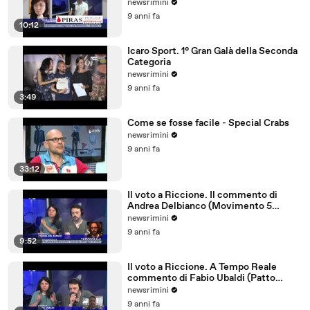
parlano tedesco
newsrimini
9 anni fa
10:12
Icaro Sport. 1° Gran Galà della Seconda
Categoria
newsrimini
9 anni fa
3:49
Come se fosse facile - Special Crabs
newsrimini
9 anni fa
33:12
Il voto a Riccione. Il commento di
Andrea Delbianco (Movimento 5
Stelle)
newsrimini
9 anni fa
9:52
Il voto a Riccione. A Tempo Reale
commento di Fabio Ubaldi (Patto
Civico Riccione)
newsrimini
9 anni fa