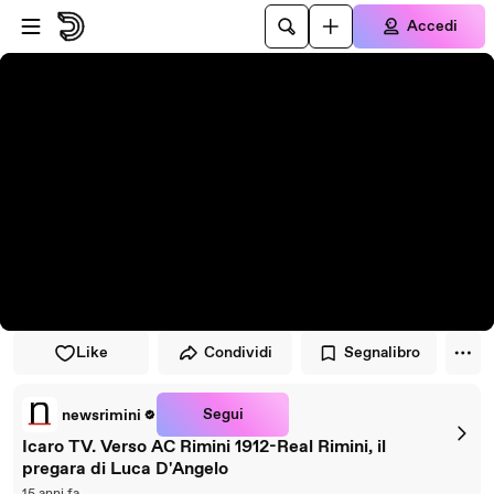
Vai al lettore
Passa al contenuto principale
Accedi
Like
Condividi
Segnalibro
Segui
newsrimini
Icaro TV. Verso AC Rimini 1912-Real Rimini, il
pregara di Luca D'Angelo