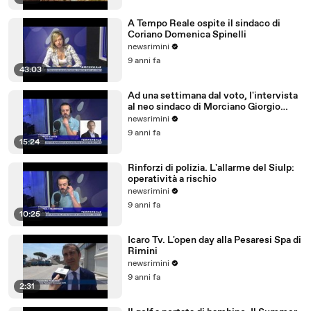
A Tempo Reale ospite il sindaco di
Coriano Domenica Spinelli
newsrimini
9 anni fa
43:03
Ad una settimana dal voto, l'intervista
al neo sindaco di Morciano Giorgio
Ciotti
newsrimini
9 anni fa
15:24
Rinforzi di polizia. L'allarme del Siulp:
operatività a rischio
newsrimini
9 anni fa
10:25
Icaro Tv. L'open day alla Pesaresi Spa di
Rimini
newsrimini
9 anni fa
2:31