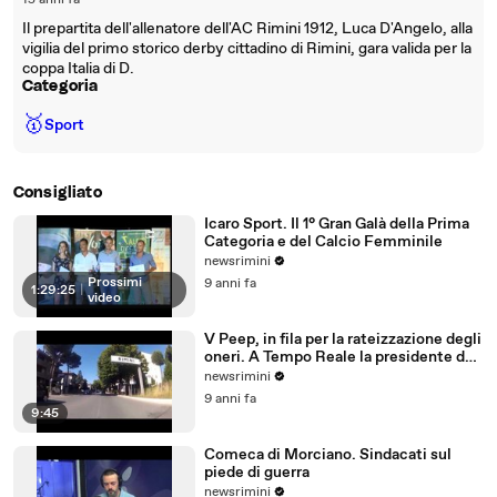
15 anni fa
Il prepartita dell'allenatore dell'AC Rimini 1912, Luca D'Angelo, alla
vigilia del primo storico derby cittadino di Rimini, gara valida per la
coppa Italia di D.
Categoria
🥇
Sport
Consigliato
Icaro Sport. Il 1° Gran Galà della Prima
Categoria e del Calcio Femminile
newsrimini
Prossimi
9 anni fa
1:29:25
|
video
V Peep, in fila per la rateizzazione degli
oneri. A Tempo Reale la presidente del
Comitato
newsrimini
9 anni fa
9:45
Comeca di Morciano. Sindacati sul
piede di guerra
newsrimini