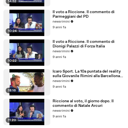
14:32
Il voto a Riccione. Il commento di
Parmeggiani del PD
newsrimini
9 anni fa
10:24
Il voto a Riccione. Il commento di
Dionigi Palazzi di Forza Italia
newsrimini
9 anni fa
10:22
Icaro Sport. La 10a puntata del reality
sulla Giovanile Rimini alla Barcellona
Professional Cup
newsrimini
9 anni fa
18:16
Riccione al voto, il giorno dopo. Il
commento di Natale Arcuri
newsrimini
9 anni fa
11:20