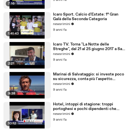
9 anni fa
7:16
Icaro Sport. Calcio d'Estate: 1° Gran
Galà della Seconda Categoria
newsrimini
9 anni fa
1:41:43
Icaro TV. Torna "La Notte delle
Streghe", dal 21 al 25 giugno 2017 a San
Giovanni in M
newsrimini
9 anni fa
2:21
Marinai di Salvataggio: si investe poco
su sicurezza, conta più l'aspetto
economico
newsrimini
9 anni fa
9:38
Hotel, intoppi di stagione: troppi
portoghesi e pochi dipendenti che
parlano tedesco
newsrimini
9 anni fa
10:12