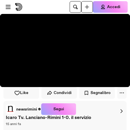
Vai al lettore
Passa al contenuto principale
Accedi
Like
Condividi
Segnalibro
Segui
newsrimini
Icaro Tv. Lanciano-Rimini 1-0. il servizio
15 anni fa