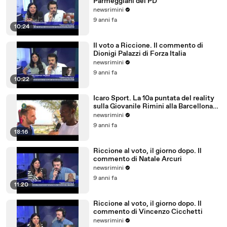
Parmeggiani del PD
newsrimini
9 anni fa
10:24
Il voto a Riccione. Il commento di
Dionigi Palazzi di Forza Italia
newsrimini
9 anni fa
10:22
Icaro Sport. La 10a puntata del reality
sulla Giovanile Rimini alla Barcellona
Professional Cup
newsrimini
9 anni fa
18:16
Riccione al voto, il giorno dopo. Il
commento di Natale Arcuri
newsrimini
9 anni fa
11:20
Riccione al voto, il giorno dopo. Il
commento di Vincenzo Cicchetti
newsrimini