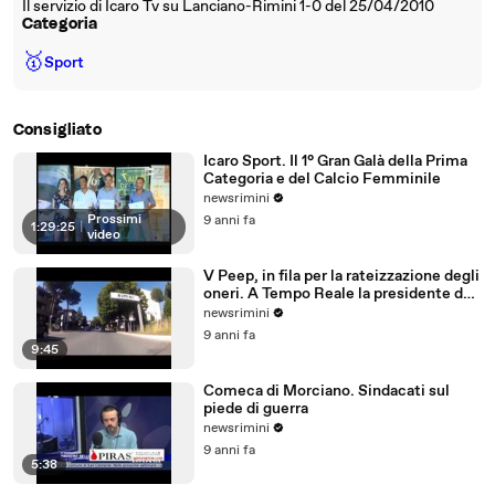
Il servizio di Icaro Tv su Lanciano-Rimini 1-0 del 25/04/2010
Categoria
🥇
Sport
Consigliato
Icaro Sport. Il 1° Gran Galà della Prima
Categoria e del Calcio Femminile
newsrimini
Prossimi
9 anni fa
1:29:25
|
video
V Peep, in fila per la rateizzazione degli
oneri. A Tempo Reale la presidente del
Comitato
newsrimini
9 anni fa
9:45
Comeca di Morciano. Sindacati sul
piede di guerra
newsrimini
9 anni fa
5:38