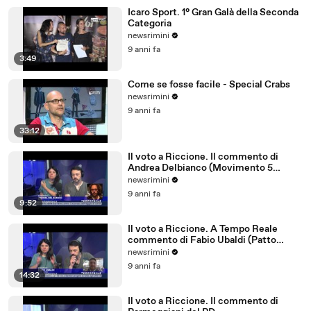
Icaro Sport. 1° Gran Galà della Seconda
Categoria
newsrimini
9 anni fa
3:49
Come se fosse facile - Special Crabs
newsrimini
9 anni fa
33:12
Il voto a Riccione. Il commento di
Andrea Delbianco (Movimento 5
Stelle)
newsrimini
9 anni fa
9:52
Il voto a Riccione. A Tempo Reale
commento di Fabio Ubaldi (Patto
Civico Riccione)
newsrimini
9 anni fa
14:32
Il voto a Riccione. Il commento di