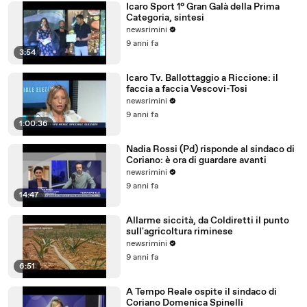
Icaro Sport 1° Gran Galà della Prima
Categoria, sintesi
newsrimini
9 anni fa
3:54
Icaro Tv. Ballottaggio a Riccione: il
faccia a faccia Vescovi-Tosi
newsrimini
9 anni fa
1:00:36
Nadia Rossi (Pd) risponde al sindaco di
Coriano: è ora di guardare avanti
newsrimini
9 anni fa
14:47
Allarme siccità, da Coldiretti il punto
sull'agricoltura riminese
newsrimini
9 anni fa
6:51
A Tempo Reale ospite il sindaco di
Coriano Domenica Spinelli