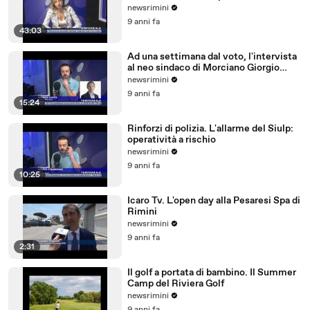
newsrimini
9 anni fa
43:03
Ad una settimana dal voto, l'intervista
al neo sindaco di Morciano Giorgio
Ciotti
newsrimini
9 anni fa
15:24
Rinforzi di polizia. L'allarme del Siulp:
operatività a rischio
newsrimini
9 anni fa
10:25
Icaro Tv. L'open day alla Pesaresi Spa di
Rimini
newsrimini
9 anni fa
2:31
Il golf a portata di bambino. Il Summer
Camp del Riviera Golf
newsrimini