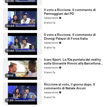
14:32
Il voto a Riccione. Il commento di
Parmeggiani del PD
newsrimini
9 anni fa
10:24
Il voto a Riccione. Il commento di
Dionigi Palazzi di Forza Italia
newsrimini
9 anni fa
10:22
Icaro Sport. La 10a puntata del reality
sulla Giovanile Rimini alla Barcellona
Professional Cup
newsrimini
9 anni fa
18:16
Riccione al voto, il giorno dopo. Il
commento di Natale Arcuri
newsrimini
9 anni fa
11:20