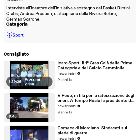
15 anni fa
Interviste all'ideatore dell'iniziativa a sostegno del Basket Rimini
Crabs, Andrea Prosperi, e al capitano della Riviera Solare,
German Scarone.
Categoria
🥇
Sport
Consigliato
Icaro Sport. Il 1° Gran Galà della Prima
Categoria e del Calcio Femminile
newsrimini
Prossimi
9 anni fa
1:29:25
|
video
V Peep, in fila per la rateizzazione degli
oneri. A Tempo Reale la presidente del
Comitato
newsrimini
9 anni fa
9:45
Comeca di Morciano. Sindacati sul
piede di guerra
newsrimini