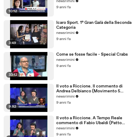
parlano tedesco
newsrimini
9 anni fa
10:12
Icaro Sport. 1° Gran Galà della Seconda
Categoria
newsrimini
9 anni fa
3:49
Come se fosse facile - Special Crabs
newsrimini
9 anni fa
33:12
Il voto a Riccione. Il commento di
Andrea Delbianco (Movimento 5
Stelle)
newsrimini
9 anni fa
9:52
Il voto a Riccione. A Tempo Reale
commento di Fabio Ubaldi (Patto
Civico Riccione)
newsrimini
9 anni fa