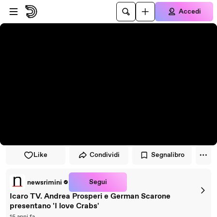
Vai al lettore
Passa al contenuto principale
Accedi
Like
Condividi
Segnalibro
Segui
newsrimini
Icaro TV. Andrea Prosperi e German Scarone
presentano 'I love Crabs'