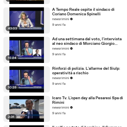
A Tempo Reale ospite il sindaco di
Coriano Domenica Spinelli
newsrimini
9 anni fa
43:03
Ad una settimana dal voto, l'intervista
al neo sindaco di Morciano Giorgio
Ciotti
newsrimini
9 anni fa
15:24
Rinforzi di polizia. L'allarme del Siulp:
operatività a rischio
newsrimini
9 anni fa
10:25
Icaro Tv. L'open day alla Pesaresi Spa di
Rimini
newsrimini
9 anni fa
2:31