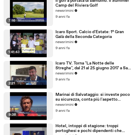
Il golf a portata di bambino. Il Summer
Camp del Riviera Golf
newsrimini
9 anni fa
7:16
Icaro Sport. Calcio d'Estate: 1° Gran
Galà della Seconda Categoria
newsrimini
9 anni fa
1:41:43
Icaro TV. Torna "La Notte delle
Streghe", dal 21 al 25 giugno 2017 a San
Giovanni in M
newsrimini
9 anni fa
2:21
Marinai di Salvataggio: si investe poco
su sicurezza, conta più l'aspetto
economico
newsrimini
9 anni fa
9:38
Hotel, intoppi di stagione: troppi
portoghesi e pochi dipendenti che