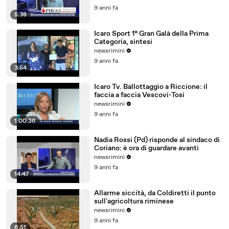
9 anni fa
5:38
Icaro Sport 1° Gran Galà della Prima
Categoria, sintesi
newsrimini
9 anni fa
3:54
Icaro Tv. Ballottaggio a Riccione: il
faccia a faccia Vescovi-Tosi
newsrimini
9 anni fa
1:00:36
Nadia Rossi (Pd) risponde al sindaco di
Coriano: è ora di guardare avanti
newsrimini
9 anni fa
14:47
Allarme siccità, da Coldiretti il punto
sull'agricoltura riminese
newsrimini
9 anni fa
6:51