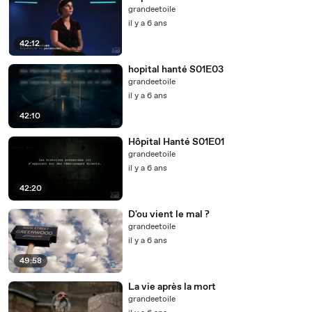
grandeetoile
il y a 6 ans
42:12
hopital hanté S01E03
grandeetoile
il y a 6 ans
42:10
Hôpital Hanté S01E01
grandeetoile
il y a 6 ans
42:20
D'ou vient le mal ?
grandeetoile
il y a 6 ans
49:58
La vie après la mort
grandeetoile