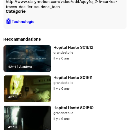
http://www.dailymotion.com/video/edit/xjoy1q_2-5-sur-les-
traces-des-1er-sauriens_tech
Catégorie
🤖
Technologie
Recommandations
Hopital Hanté S01E12
grandeetoile
il y a 6 ans
42:11
|
À suivre
Hopital Hanté S01E11
grandeetoile
il y a 6 ans
42:13
Hopital Hanté S01E10
grandeetoile
il y a 6 ans
42:19