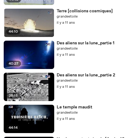
Terre [collisions cosmiques]
grandeetoile
il y a 11 ans
44:10
Des aliens sur la lune_partie 1
grandeetoile
il y a 11 ans
40:27
Des aliens sur la lune_partie 2
grandeetoile
il y a 11 ans
38:15
Le temple maudit
grandeetoile
il y a 11 ans
44:14