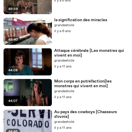
il y a 6 ans
49:59
la signification des miracles
grandeetoile
il y a 6 ans
49:40
Attaque cérébrale [Les monstres qui
vivent en moi]
grandeetoile
il y a 11 ans
44:08
Mon corps en putréfaction[les
monstres qui vivent en moi]
grandeetoile
il y a 11 ans
44:07
Au pays des cowboys [Chasseurs
d'ovnis]
grandeetoile
il y a 11 ans
44:46