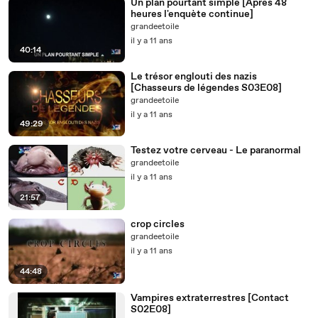
Un plan pourtant simple [Après 48
heures l'enquète continue]
grandeetoile
il y a 11 ans
40:14
Le trésor englouti des nazis
[Chasseurs de légendes S03E08]
grandeetoile
il y a 11 ans
49:29
Testez votre cerveau - Le paranormal
grandeetoile
il y a 11 ans
21:57
crop circles
grandeetoile
il y a 11 ans
44:48
Vampires extraterrestres [Contact
S02E08]