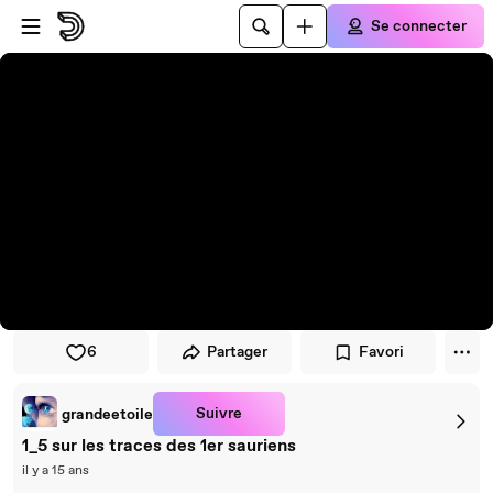
Passer au player
Passer au contenu principal
Se connecter
6
Partager
Favori
Suivre
grandeetoile
1_5 sur les traces des 1er sauriens
il y a 15 ans