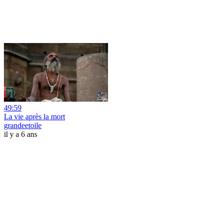
49:59
La vie après la mort
grandeetoile
il y a 6 ans