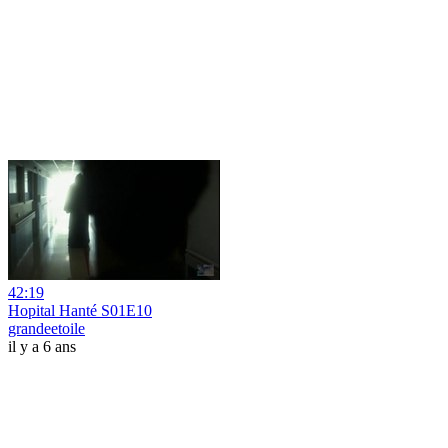
42:19
Hopital Hanté S01E10
grandeetoile
il y a 6 ans