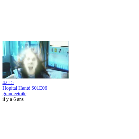
42:15
Hopital Hanté S01E06
grandeetoile
il y a 6 ans