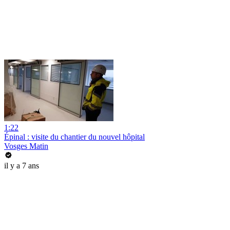
1:22
Épinal : visite du chantier du nouvel hôpital
Vosges Matin
il y a 7 ans