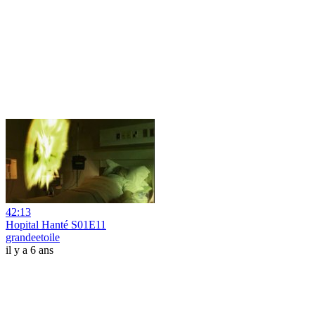
42:13
Hopital Hanté S01E11
grandeetoile
il y a 6 ans