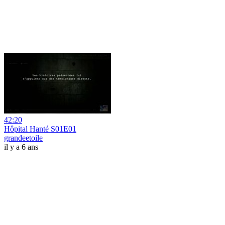
42:20
Hôpital Hanté S01E01
grandeetoile
il y a 6 ans