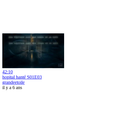
42:10
hopital hanté S01E03
grandeetoile
il y a 6 ans