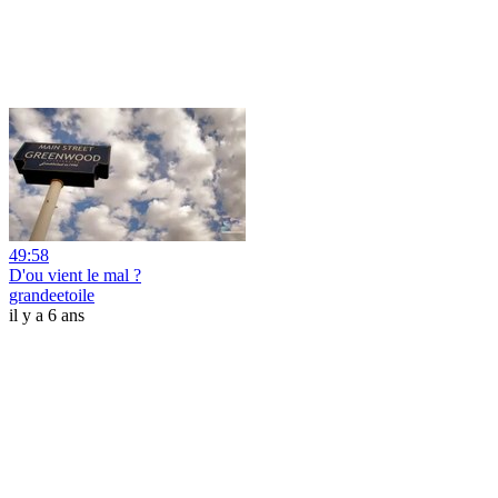
49:58
D'ou vient le mal ?
grandeetoile
il y a 6 ans