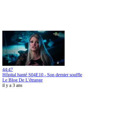
44:47
Hôpital hanté S04E10 - Son dernier souffle
Le Blog De L'étrange
il y a 3 ans