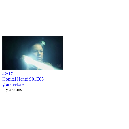
42:17
Hopital Hanté S01E05
grandeetoile
il y a 6 ans