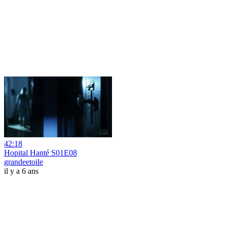
42:18
Hopital Hanté S01E08
grandeetoile
il y a 6 ans