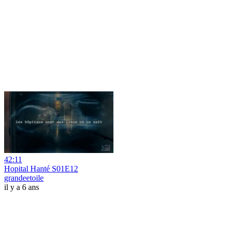
42:11
Hopital Hanté S01E12
grandeetoile
il y a 6 ans