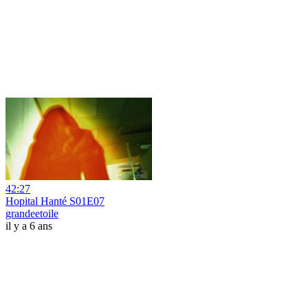
42:27
Hopital Hanté S01E07
grandeetoile
il y a 6 ans