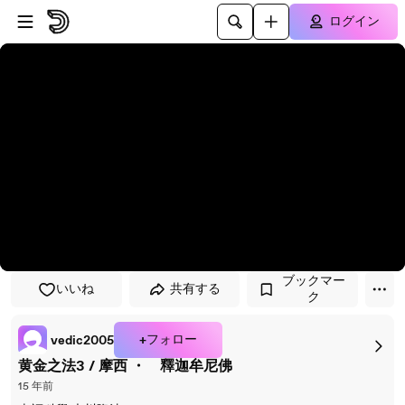
プレイヤーにスキップ
メインコンテンツにスキップ
ログイン
ブックマー
いいね
共有する
ク
+フォロー
vedic2005
黄金之法3 / 摩西 ・ 釋迦牟尼佛
15 年前