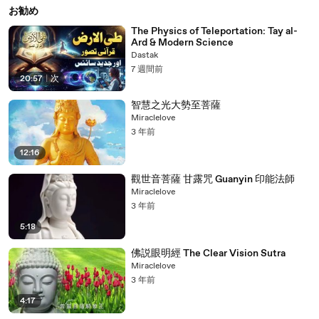
お勧め
The Physics of Teleportation: Tay al-
Ard & Modern Science
Dastak
7 週間前
20:57
|
次
智慧之光大勢至菩薩
Miraclelove
3 年前
12:16
觀世音菩薩 甘露咒 Guanyin 印能法師
Miraclelove
3 年前
5:18
佛説眼明經 The Clear Vision Sutra
Miraclelove
3 年前
4:17