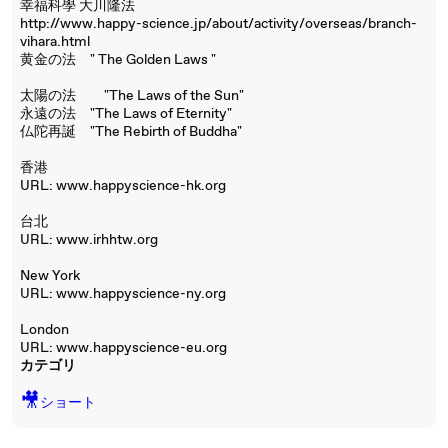
幸福科學 大川隆法
http://www.happy-science.jp/about/activity/overseas/branch-
vihara.html
黄金の法 " The Golden Laws "
太陽の法 "The Laws of the Sun"
永遠の法 "The Laws of Eternity"
仏陀再誕 "The Rebirth of Buddha"
香港
URL: www.happyscience-hk.org
台北
URL: www.irhhtw.org
New York
URL: www.happyscience-ny.org
London
URL: www.happyscience-eu.org
カテゴリ
🎥
ショート