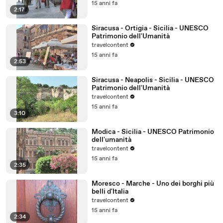
15 anni fa
2:17
Siracusa - Ortigia - Sicilia - UNESCO
Patrimonio dell'Umanità
travelcontent
15 anni fa
2:53
Siracusa - Neapolis - Sicilia - UNESCO
Patrimonio dell'Umanità
travelcontent
15 anni fa
3:10
Modica - Sicilia - UNESCO Patrimonio
dell'umanità
travelcontent
15 anni fa
2:35
Moresco - Marche - Uno dei borghi più
belli d'Italia
travelcontent
15 anni fa
2:34