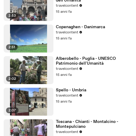
dell'Umanità
travelcontent
15 anni fa
2:53
Copenaghen - Danimarca
travelcontent
15 anni fa
2:51
Alberobello - Puglia - UNESCO
Patrimonio dell'Umanità
travelcontent
15 anni fa
2:02
Spello - Umbria
travelcontent
15 anni fa
2:07
Toscana - Chianti - Montalcino -
Montepulciano
travelcontent