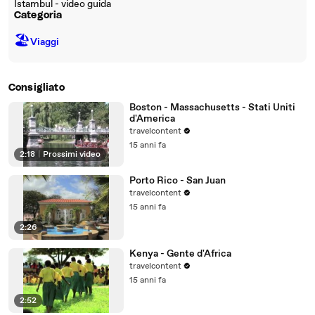
Istambul - video guida
Categoria
🏖
Viaggi
Consigliato
Boston - Massachusetts - Stati Uniti
d'America
travelcontent
15 anni fa
2:18
|
Prossimi video
Porto Rico - San Juan
travelcontent
15 anni fa
2:26
Kenya - Gente d'Africa
travelcontent
15 anni fa
2:52