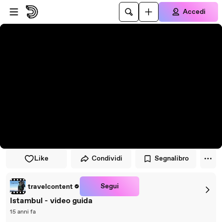
Vai al lettore
Passa al contenuto principale
Accedi
Like
Condividi
Segnalibro
Segui
travelcontent
Istambul - video guida
15 anni fa