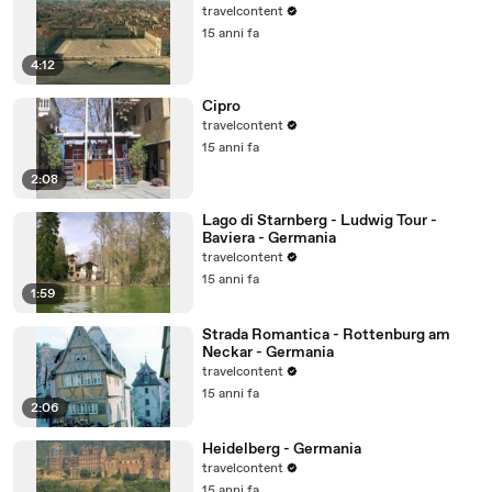
travelcontent
15 anni fa
4:12
Cipro
travelcontent
15 anni fa
2:08
Lago di Starnberg - Ludwig Tour -
Baviera - Germania
travelcontent
15 anni fa
1:59
Strada Romantica - Rottenburg am
Neckar - Germania
travelcontent
15 anni fa
2:06
Heidelberg - Germania
travelcontent
15 anni fa