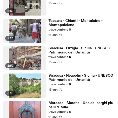
15 anni fa
2:07
Toscana - Chianti - Montalcino -
Montepulciano
travelcontent
15 anni fa
2:17
Siracusa - Ortigia - Sicilia - UNESCO
Patrimonio dell'Umanità
travelcontent
15 anni fa
2:53
Siracusa - Neapolis - Sicilia - UNESCO
Patrimonio dell'Umanità
travelcontent
15 anni fa
3:10
Moresco - Marche - Uno dei borghi più
belli d'Italia
travelcontent
15 anni fa