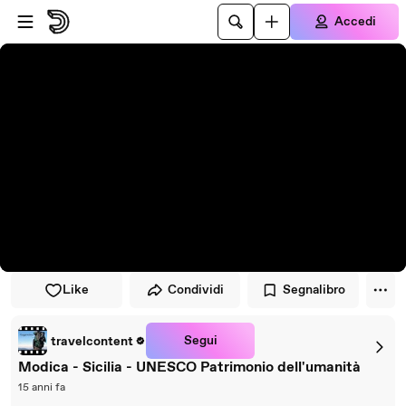
Vai al lettore
Passa al contenuto principale
Accedi
Like
Condividi
Segnalibro
Segui
travelcontent
Modica - Sicilia - UNESCO Patrimonio dell'umanità
15 anni fa