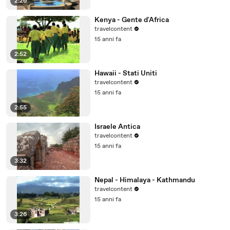
2:26
Kenya - Gente d'Africa
travelcontent
15 anni fa
2:52
Hawaii - Stati Uniti
travelcontent
15 anni fa
2:55
Israele Antica
travelcontent
15 anni fa
3:32
Nepal - Himalaya - Kathmandu
travelcontent
15 anni fa
3:26