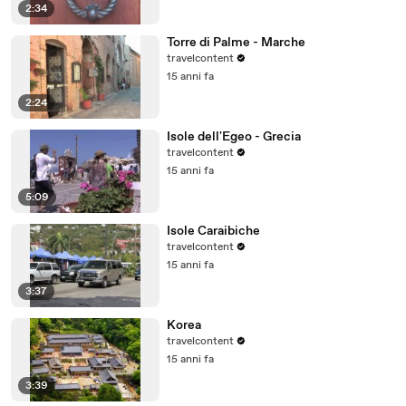
2:34
Torre di Palme - Marche
travelcontent
15 anni fa
2:24
Isole dell'Egeo - Grecia
travelcontent
15 anni fa
5:09
Isole Caraibiche
travelcontent
15 anni fa
3:37
Korea
travelcontent
15 anni fa
3:39