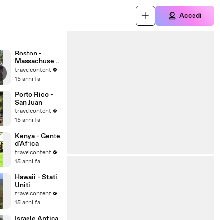
Accedi
Boston -
Massachusett
s - Stati Uniti
travelcontent
d'America
15 anni fa
Porto Rico -
San Juan
travelcontent
15 anni fa
Kenya - Gente
d'Africa
travelcontent
15 anni fa
Hawaii - Stati
Uniti
travelcontent
15 anni fa
Israele Antica