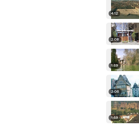
4:12
2:08
1:59
2:06
1:59