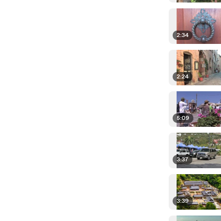
2:34
2:24
5:09
3:37
3:39