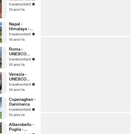
travelcontent
15 anni fa
Nepal -
Himalaya -
Kathmandu
travelcontent
15 anni fa
Roma -
UNESCO
Patrimonio
travelcontent
dell'Umanità
15 anni fa
Venezia -
UNESCO
Patrimonio
travelcontent
dell'Umanità
15 anni fa
Copenaghen -
Danimarca
travelcontent
15 anni fa
Alberobello -
Puglia -