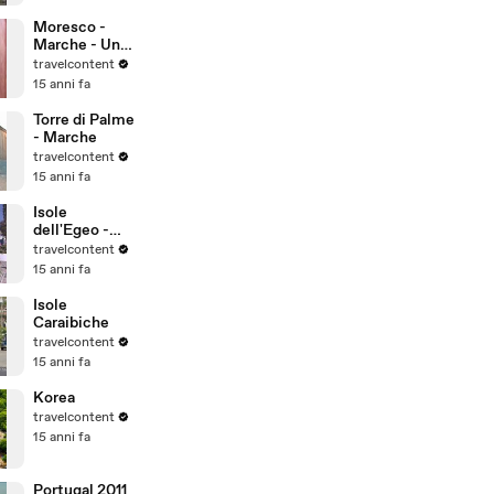
dell'umanità
Moresco -
Marche - Uno
dei borghi più
travelcontent
belli d'Italia
15 anni fa
Torre di Palme
- Marche
travelcontent
15 anni fa
Isole
dell'Egeo -
Grecia
travelcontent
15 anni fa
Isole
Caraibiche
travelcontent
15 anni fa
Korea
travelcontent
15 anni fa
Portugal 2011