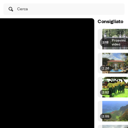
Cerca
Consigliato
Prossimi
2:18
|
video
2:26
2:52
2:55