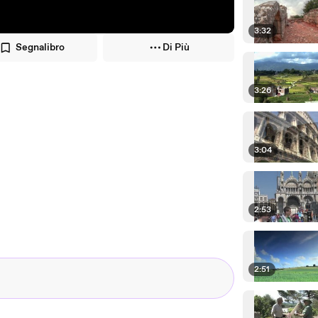
3:32
Segnalibro
Di Più
3:26
3:04
2:53
2:51