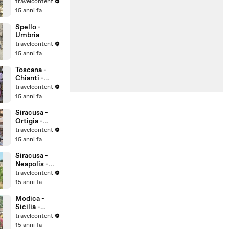
UNESCO
travelcontent
Patrimonio
15 anni fa
dell'Umanità
Spello -
Umbria
travelcontent
15 anni fa
Toscana -
Chianti -
Montalcino -
travelcontent
Montepulcian
15 anni fa
o
Siracusa -
Ortigia -
Sicilia -
travelcontent
UNESCO
15 anni fa
Patrimonio
dell'Umanità
Siracusa -
Neapolis -
Sicilia -
travelcontent
UNESCO
15 anni fa
Patrimonio
dell'Umanità
Modica -
Sicilia -
UNESCO
travelcontent
Patrimonio
15 anni fa