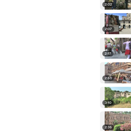
2:02
2:07
2:17
2:53
3:10
2:35