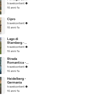
travelcontent
15 anni fa
Cipro
travelcontent
15 anni fa
Lago di
Starnberg -
Ludwig Tour -
travelcontent
Baviera -
15 anni fa
Germania
Strada
Romantica -
Rottenburg
travelcontent
am Neckar -
15 anni fa
Germania
Heidelberg -
Germania
travelcontent
15 anni fa