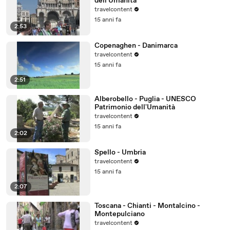
dell'Umanità
travelcontent
15 anni fa
2:53
Copenaghen - Danimarca
travelcontent
15 anni fa
2:51
Alberobello - Puglia - UNESCO
Patrimonio dell'Umanità
travelcontent
15 anni fa
2:02
Spello - Umbria
travelcontent
15 anni fa
2:07
Toscana - Chianti - Montalcino -
Montepulciano
travelcontent