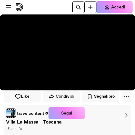
Vai al lettore
Passa al contenuto principale
Accedi
Like
Condividi
Segnalibro
Segui
travelcontent
Villa La Massa - Toscana
15 anni fa