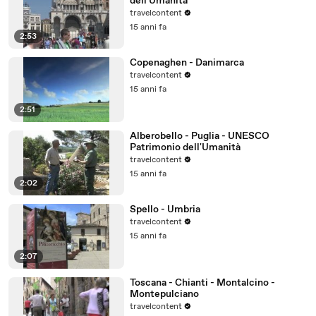
dell'Umanità
travelcontent
15 anni fa
2:53
Copenaghen - Danimarca
travelcontent
15 anni fa
2:51
Alberobello - Puglia - UNESCO
Patrimonio dell'Umanità
travelcontent
15 anni fa
2:02
Spello - Umbria
travelcontent
15 anni fa
2:07
Toscana - Chianti - Montalcino -
Montepulciano
travelcontent