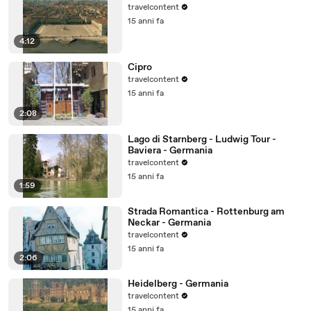
travelcontent
15 anni fa
4:12
Cipro
travelcontent
15 anni fa
2:08
Lago di Starnberg - Ludwig Tour -
Baviera - Germania
travelcontent
15 anni fa
1:59
Strada Romantica - Rottenburg am
Neckar - Germania
travelcontent
15 anni fa
2:06
Heidelberg - Germania
travelcontent
15 anni fa