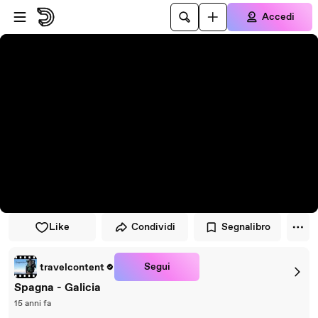
Vai al lettore
Passa al contenuto principale
Accedi
Like
Condividi
Segnalibro
Segui
travelcontent
Spagna - Galicia
15 anni fa