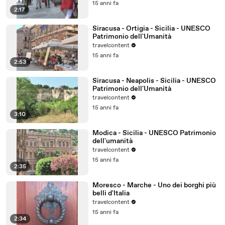
15 anni fa
2:17
Siracusa - Ortigia - Sicilia - UNESCO
Patrimonio dell'Umanità
travelcontent
15 anni fa
2:53
Siracusa - Neapolis - Sicilia - UNESCO
Patrimonio dell'Umanità
travelcontent
15 anni fa
3:10
Modica - Sicilia - UNESCO Patrimonio
dell'umanità
travelcontent
15 anni fa
2:35
Moresco - Marche - Uno dei borghi più
belli d'Italia
travelcontent
15 anni fa
2:34