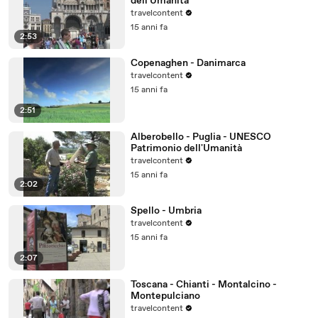
dell'Umanità
travelcontent
15 anni fa
2:53
Copenaghen - Danimarca
travelcontent
15 anni fa
2:51
Alberobello - Puglia - UNESCO
Patrimonio dell'Umanità
travelcontent
15 anni fa
2:02
Spello - Umbria
travelcontent
15 anni fa
2:07
Toscana - Chianti - Montalcino -
Montepulciano
travelcontent