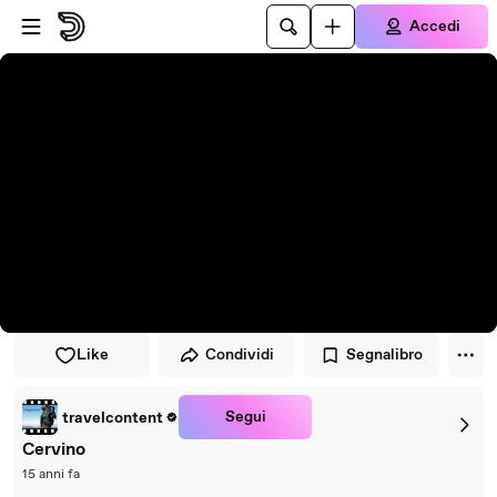
Vai al lettore
Passa al contenuto principale
Accedi
Like
Condividi
Segnalibro
Segui
travelcontent
Cervino
15 anni fa