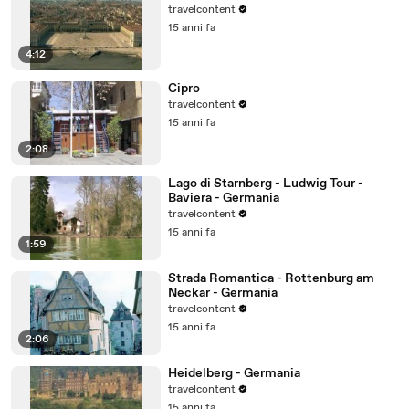
travelcontent
15 anni fa
4:12
Cipro
travelcontent
15 anni fa
2:08
Lago di Starnberg - Ludwig Tour -
Baviera - Germania
travelcontent
15 anni fa
1:59
Strada Romantica - Rottenburg am
Neckar - Germania
travelcontent
15 anni fa
2:06
Heidelberg - Germania
travelcontent
15 anni fa