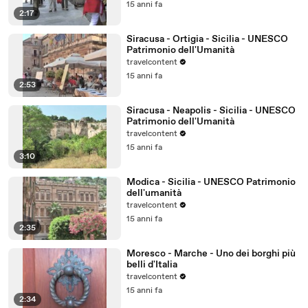
15 anni fa
2:17
Siracusa - Ortigia - Sicilia - UNESCO
Patrimonio dell'Umanità
travelcontent
15 anni fa
2:53
Siracusa - Neapolis - Sicilia - UNESCO
Patrimonio dell'Umanità
travelcontent
15 anni fa
3:10
Modica - Sicilia - UNESCO Patrimonio
dell'umanità
travelcontent
15 anni fa
2:35
Moresco - Marche - Uno dei borghi più
belli d'Italia
travelcontent
15 anni fa
2:34