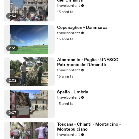
dell'Umanità
travelcontent
15 anni fa
2:53
Copenaghen - Danimarca
travelcontent
15 anni fa
2:51
Alberobello - Puglia - UNESCO
Patrimonio dell'Umanità
travelcontent
15 anni fa
2:02
Spello - Umbria
travelcontent
15 anni fa
2:07
Toscana - Chianti - Montalcino -
Montepulciano
travelcontent