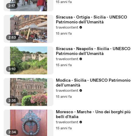
15 anni fa
2:17
Siracusa - Ortigia - Sicilia - UNESCO
Patrimonio dell'Umanità
travelcontent
15 anni fa
2:53
Siracusa - Neapolis - Sicilia - UNESCO
Patrimonio dell'Umanità
travelcontent
15 anni fa
3:10
Modica - Sicilia - UNESCO Patrimonio
dell'umanità
travelcontent
15 anni fa
2:35
Moresco - Marche - Uno dei borghi più
belli d'Italia
travelcontent
15 anni fa
2:34