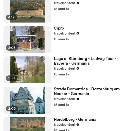
travelcontent
15 anni fa
4:12
Cipro
travelcontent
15 anni fa
2:08
Lago di Starnberg - Ludwig Tour -
Baviera - Germania
travelcontent
15 anni fa
1:59
Strada Romantica - Rottenburg am
Neckar - Germania
travelcontent
15 anni fa
2:06
Heidelberg - Germania
travelcontent
15 anni fa