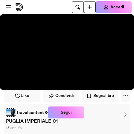
Vai al lettore
Passa al contenuto principale
Accedi
Like
Condividi
Segnalibro
Segui
travelcontent
PUGLIA IMPERIALE 01
15 anni fa