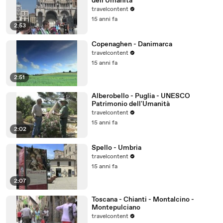
dell'Umanità
travelcontent
15 anni fa
2:53
Copenaghen - Danimarca
travelcontent
15 anni fa
2:51
Alberobello - Puglia - UNESCO
Patrimonio dell'Umanità
travelcontent
15 anni fa
2:02
Spello - Umbria
travelcontent
15 anni fa
2:07
Toscana - Chianti - Montalcino -
Montepulciano
travelcontent