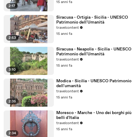
15 anni fa
2:17
Siracusa - Ortigia - Sicilia - UNESCO
Patrimonio dell'Umanità
travelcontent
15 anni fa
2:53
Siracusa - Neapolis - Sicilia - UNESCO
Patrimonio dell'Umanità
travelcontent
15 anni fa
3:10
Modica - Sicilia - UNESCO Patrimonio
dell'umanità
travelcontent
15 anni fa
2:35
Moresco - Marche - Uno dei borghi più
belli d'Italia
travelcontent
15 anni fa
2:34