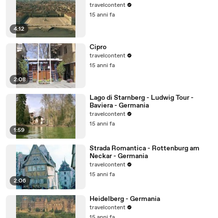
travelcontent
15 anni fa
4:12
Cipro
travelcontent
15 anni fa
2:08
Lago di Starnberg - Ludwig Tour -
Baviera - Germania
travelcontent
15 anni fa
1:59
Strada Romantica - Rottenburg am
Neckar - Germania
travelcontent
15 anni fa
2:06
Heidelberg - Germania
travelcontent
15 anni fa