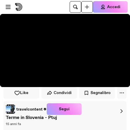
Vai al lettore
Passa al contenuto principale
Accedi
Like
Condividi
Segnalibro
Segui
travelcontent
Terme in Slovenia - Ptuj
15 anni fa