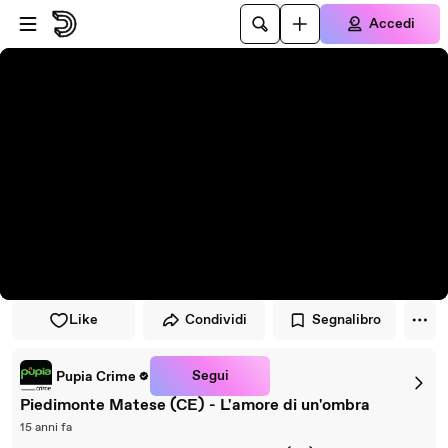
Vai al lettore
Passa al contenuto principale
Accedi
Like
Condividi
Segnalibro
Segui
Pupia Crime
Piedimonte Matese (CE) - L'amore di un'ombra
15 anni fa