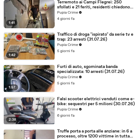
Terremoto ai Campi Flegrei: 250
sfollati e 21 feriti, residenti chiedono
certezze sul futuro (01.08.26)
Pupia Crime
4 giorni fa
1:41
Traffico di droga "ispirato" da serie tv e
trap: 23 arresti (31.07.26)
Pupia Crime
5 giorni fa
1:42
Furti di auto, sgominata banda
specializzata: 10 arresti (31.07.26)
Pupia Crime
5 giorni fa
1:57
Falsi scooter elettrici venduti come e-
bike: sequestri per 5 milioni (30.07.26)
Pupia Crime
6 giorni fa
2:38
Truffe porta a porta alle anziane: in 6 a
processo, oltre 1200 vittime in tutta