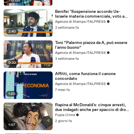
1:17:00
Benifei "Sospensione accordo Ue-
Israele materia commerciale, voto a
maggioranza"
Agenzia di Stampa ITALPRESS
3 settimane fa
2:40
Toni “Palermo piazza da A, può essere
l'anno buono”
Agenzia di Stampa ITALPRESS
3 settimane fa
0:33
Affitti, come funziona il canone
concordato
Agenzia di Stampa ITALPRESS
7 mesi fa
1:20
Rapina al McDonald's: cinque arresti,
due indagati anche per spaccio di droga
(03.08.26)
Pupia Crime
2 giorni fa
1:07