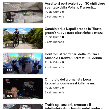
Assalto al portavalori con 30 chili d'oro
sventato dalla Polizia: 11 arresti
(25.07.26)
Pupia Crime
2 settimane fa
1:22
Carabinieri, a Napoli cresce la "flotta
green": nuove auto elettriche e mezzi
sostenibili anche sulle isole (25.07.26)
Pupia Crime
2 settimane fa
1:53
Controlli straordinari della Polizia a
Milano e Firenze: 9 arresti, 29 denunce
e oltre 7mila persone identificate
Pupia Crime
(25.07.26)
2 settimane fa
1:24
Omicidio del giornalista Luca
Esposito: confessa il killer, è un
26enne tunisino (25.07.26)
Pupia Crime
2 settimane fa
1:03
Truffe agli anziani, arrestato il
telefonista della banda: colpi anche ad