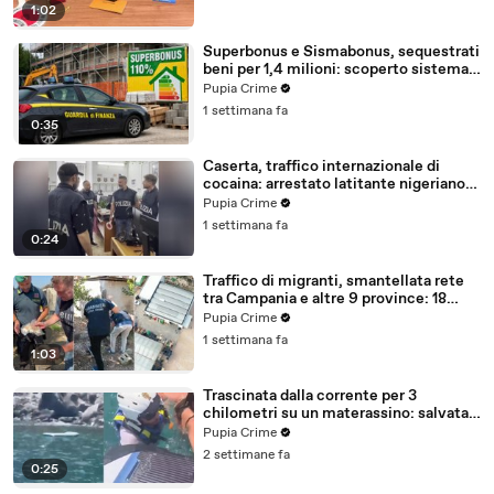
1:02
Superbonus e Sismabonus, sequestrati
beni per 1,4 milioni: scoperto sistema
con false abitazioni (29.07.26)
Pupia Crime
1 settimana fa
0:35
Caserta, traffico internazionale di
cocaina: arrestato latitante nigeriano
ricercato dal 2019 (28.07.26)
Pupia Crime
1 settimana fa
0:24
Traffico di migranti, smantellata rete
tra Campania e altre 9 province: 18
arresti (27.07.26)
Pupia Crime
1 settimana fa
1:03
Trascinata dalla corrente per 3
chilometri su un materassino: salvata
dalla Polizia (25.07.26)
Pupia Crime
2 settimane fa
0:25