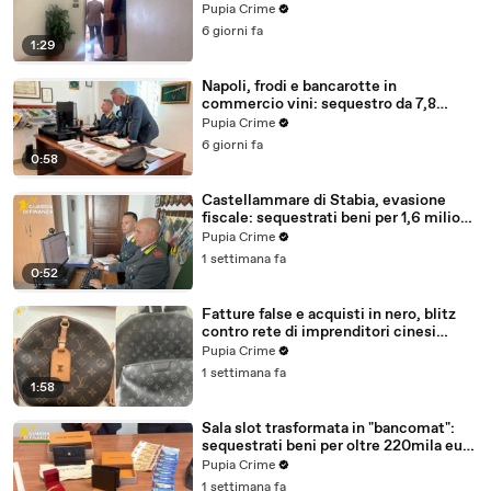
Italia (30.07.26)
Pupia Crime
6 giorni fa
1:29
Napoli, frodi e bancarotte in
commercio vini: sequestro da 7,8
milioni (30.07.26)
Pupia Crime
6 giorni fa
0:58
Castellammare di Stabia, evasione
fiscale: sequestrati beni per 1,6 milioni
ad un consorzio navale (29.07.26)
Pupia Crime
1 settimana fa
0:52
Fatture false e acquisti in nero, blitz
contro rete di imprenditori cinesi
sequestri per 8,5 milioni (29.07.26)
Pupia Crime
1 settimana fa
1:58
Sala slot trasformata in "bancomat":
sequestrati beni per oltre 220mila euro
a due coniugi (29.07.26)
Pupia Crime
1 settimana fa