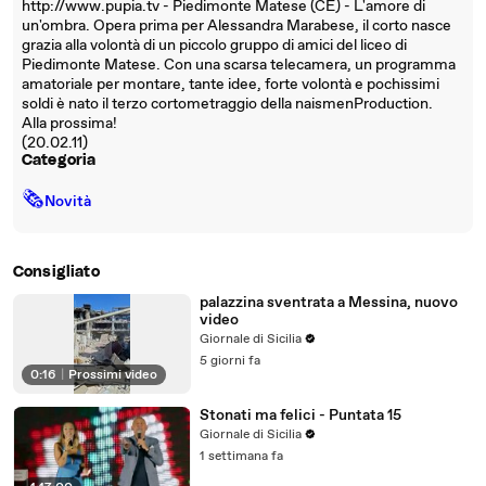
http://www.pupia.tv - Piedimonte Matese (CE) - L'amore di
un'ombra. Opera prima per Alessandra Marabese, il corto nasce
grazia alla volontà di un piccolo gruppo di amici del liceo di
Piedimonte Matese. Con una scarsa telecamera, un programma
amatoriale per montare, tante idee, forte volontà e pochissimi
soldi è nato il terzo cortometraggio della naismenProduction.
Alla prossima!
(20.02.11)
Categoria
🗞
Novità
Consigliato
palazzina sventrata a Messina, nuovo
video
Giornale di Sicilia
5 giorni fa
0:16
|
Prossimi video
Stonati ma felici - Puntata 15
Giornale di Sicilia
1 settimana fa