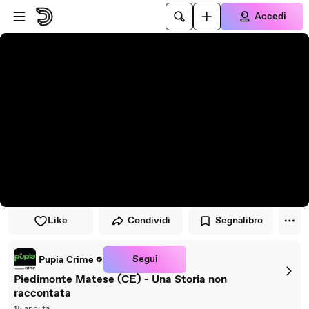
Vai al lettore
Passa al contenuto principale
Accedi
Like
Condividi
Segnalibro
Segui
Pupia Crime
Piedimonte Matese (CE) - Una Storia non
raccontata