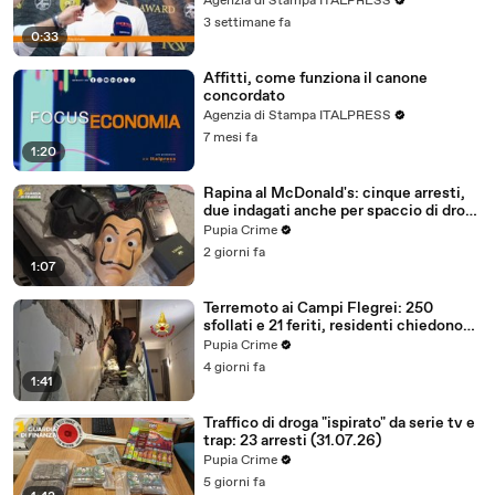
Agenzia di Stampa ITALPRESS
3 settimane fa
0:33
Affitti, come funziona il canone
concordato
Agenzia di Stampa ITALPRESS
7 mesi fa
1:20
Rapina al McDonald's: cinque arresti,
due indagati anche per spaccio di droga
(03.08.26)
Pupia Crime
2 giorni fa
1:07
Terremoto ai Campi Flegrei: 250
sfollati e 21 feriti, residenti chiedono
certezze sul futuro (01.08.26)
Pupia Crime
4 giorni fa
1:41
Traffico di droga "ispirato" da serie tv e
trap: 23 arresti (31.07.26)
Pupia Crime
5 giorni fa