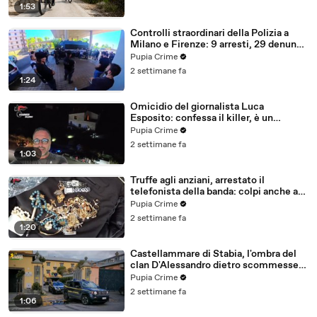
1:53
Controlli straordinari della Polizia a
Milano e Firenze: 9 arresti, 29 denunce
e oltre 7mila persone identificate
Pupia Crime
(25.07.26)
2 settimane fa
1:24
Omicidio del giornalista Luca
Esposito: confessa il killer, è un
26enne tunisino (25.07.26)
Pupia Crime
2 settimane fa
1:03
Truffe agli anziani, arrestato il
telefonista della banda: colpi anche ad
Aversa, oltre 300mila euro il bottino
Pupia Crime
stimato (24.07.26)
2 settimane fa
1:20
Castellammare di Stabia, l'ombra del
clan D'Alessandro dietro scommesse
illegali: 5 arresti (24.07.26)
Pupia Crime
2 settimane fa
1:06