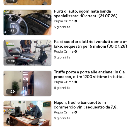
1:42
Furti di auto, sgominata banda
specializzata: 10 arresti (31.07.26)
Pupia Crime
5 giorni fa
1:57
Falsi scooter elettrici venduti come e-
bike: sequestri per 5 milioni (30.07.26)
Pupia Crime
6 giorni fa
2:38
Truffe porta a porta alle anziane: in 6 a
processo, oltre 1200 vittime in tutta
Italia (30.07.26)
Pupia Crime
6 giorni fa
1:29
Napoli, frodi e bancarotte in
commercio vini: sequestro da 7,8
milioni (30.07.26)
Pupia Crime
6 giorni fa
0:58