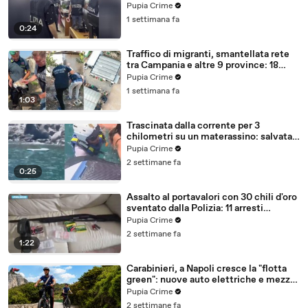
ricercato dal 2019 (28.07.26)
Pupia Crime
1 settimana fa
0:24
Traffico di migranti, smantellata rete
tra Campania e altre 9 province: 18
arresti (27.07.26)
Pupia Crime
1 settimana fa
1:03
Trascinata dalla corrente per 3
chilometri su un materassino: salvata
dalla Polizia (25.07.26)
Pupia Crime
2 settimane fa
0:25
Assalto al portavalori con 30 chili d'oro
sventato dalla Polizia: 11 arresti
(25.07.26)
Pupia Crime
2 settimane fa
1:22
Carabinieri, a Napoli cresce la "flotta
green": nuove auto elettriche e mezzi
sostenibili anche sulle isole (25.07.26)
Pupia Crime
2 settimane fa