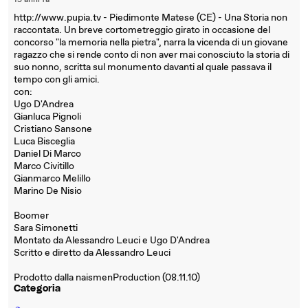
15 anni fa
http://www.pupia.tv - Piedimonte Matese (CE) - Una Storia non
raccontata. Un breve cortometreggio girato in occasione del
concorso "la memoria nella pietra", narra la vicenda di un giovane
ragazzo che si rende conto di non aver mai conosciuto la storia di
suo nonno, scritta sul monumento davanti al quale passava il
tempo con gli amici.
con:
Ugo D'Andrea
Gianluca Pignoli
Cristiano Sansone
Luca Bisceglia
Daniel Di Marco
Marco Civitillo
Gianmarco Melillo
Marino De Nisio
Boomer
Sara Simonetti
Montato da Alessandro Leuci e Ugo D'Andrea
Scritto e diretto da Alessandro Leuci
Prodotto dalla naismenProduction (08.11.10)
Categoria