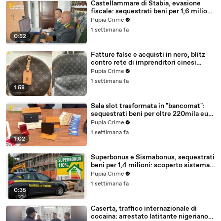
Castellammare di Stabia, evasione
fiscale: sequestrati beni per 1,6 milioni
ad un consorzio navale (29.07.26)
Pupia Crime
1 settimana fa
0:52
Fatture false e acquisti in nero, blitz
contro rete di imprenditori cinesi
sequestri per 8,5 milioni (29.07.26)
Pupia Crime
1 settimana fa
1:58
Sala slot trasformata in "bancomat":
sequestrati beni per oltre 220mila euro
a due coniugi (29.07.26)
Pupia Crime
1 settimana fa
1:02
Superbonus e Sismabonus, sequestrati
beni per 1,4 milioni: scoperto sistema
con false abitazioni (29.07.26)
Pupia Crime
1 settimana fa
0:35
Caserta, traffico internazionale di
cocaina: arrestato latitante nigeriano