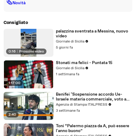
🗞
Novità
Consigliato
palazzina sventrata a Messina, nuovo
video
Giornale di Sicilia
5 giorni fa
0:16
|
Prossimi video
Stonati ma felici - Puntata 15
Giornale di Sicilia
1 settimana fa
1:17:00
Benifei "Sospensione accordo Ue-
Israele materia commerciale, voto a
maggioranza"
Agenzia di Stampa ITALPRESS
3 settimane fa
2:40
Toni “Palermo piazza da A, può essere
l'anno buono”