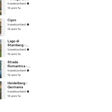
travelcontent
15 anni fa
Cipro
travelcontent
15 anni fa
Lago di
Starnberg -
Ludwig Tour -
travelcontent
Baviera -
15 anni fa
Germania
Strada
Romantica -
Rottenburg
travelcontent
am Neckar -
15 anni fa
Germania
Heidelberg -
Germania
travelcontent
15 anni fa