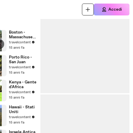
Accedi
Boston -
Massachusett
s - Stati Uniti
travelcontent
d'America
15 anni fa
Porto Rico -
San Juan
travelcontent
15 anni fa
Kenya - Gente
d'Africa
travelcontent
15 anni fa
Hawaii - Stati
Uniti
travelcontent
15 anni fa
Israele Antica