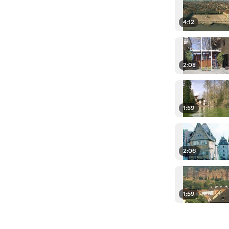
4:12
2:08
1:59
2:06
1:59