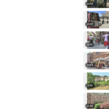
2:02
2:07
2:17
2:53
3:10
2:35