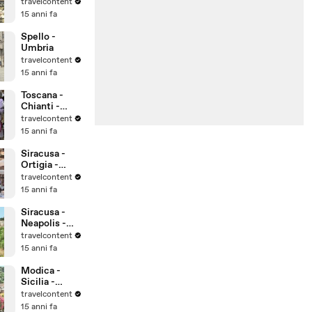
UNESCO
travelcontent
Patrimonio
15 anni fa
dell'Umanità
Spello -
Umbria
travelcontent
15 anni fa
Toscana -
Chianti -
Montalcino -
travelcontent
Montepulcian
15 anni fa
o
Siracusa -
Ortigia -
Sicilia -
travelcontent
UNESCO
15 anni fa
Patrimonio
dell'Umanità
Siracusa -
Neapolis -
Sicilia -
travelcontent
UNESCO
15 anni fa
Patrimonio
dell'Umanità
Modica -
Sicilia -
UNESCO
travelcontent
Patrimonio
15 anni fa