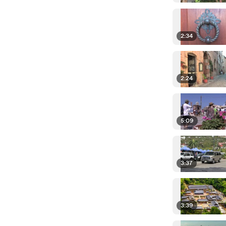
2:34
2:24
5:09
3:37
3:39