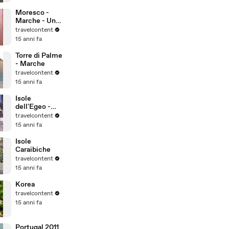
dell'umanità
Moresco -
Marche - Uno
dei borghi più
travelcontent
belli d'Italia
15 anni fa
Torre di Palme
- Marche
travelcontent
15 anni fa
Isole
dell'Egeo -
Grecia
travelcontent
15 anni fa
Isole
Caraibiche
travelcontent
15 anni fa
Korea
travelcontent
15 anni fa
Portugal 2011