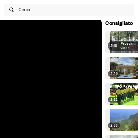
Cerca
Consigliato
Prossimi
2:18
|
video
2:26
2:52
2:55