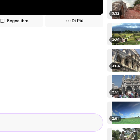
3:32
Segnalibro
Di Più
3:26
3:04
2:53
2:51