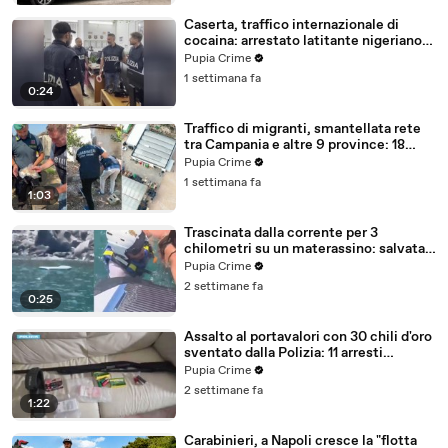
Caserta, traffico internazionale di
cocaina: arrestato latitante nigeriano
ricercato dal 2019 (28.07.26)
Pupia Crime
1 settimana fa
0:24
Traffico di migranti, smantellata rete
tra Campania e altre 9 province: 18
arresti (27.07.26)
Pupia Crime
1 settimana fa
1:03
Trascinata dalla corrente per 3
chilometri su un materassino: salvata
dalla Polizia (25.07.26)
Pupia Crime
2 settimane fa
0:25
Assalto al portavalori con 30 chili d'oro
sventato dalla Polizia: 11 arresti
(25.07.26)
Pupia Crime
2 settimane fa
1:22
Carabinieri, a Napoli cresce la "flotta