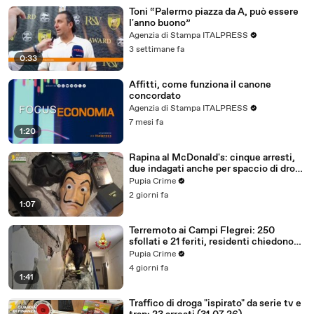
Toni “Palermo piazza da A, può essere
l'anno buono”
Agenzia di Stampa ITALPRESS
3 settimane fa
0:33
Affitti, come funziona il canone
concordato
Agenzia di Stampa ITALPRESS
7 mesi fa
1:20
Rapina al McDonald's: cinque arresti,
due indagati anche per spaccio di droga
(03.08.26)
Pupia Crime
2 giorni fa
1:07
Terremoto ai Campi Flegrei: 250
sfollati e 21 feriti, residenti chiedono
certezze sul futuro (01.08.26)
Pupia Crime
4 giorni fa
1:41
Traffico di droga "ispirato" da serie tv e