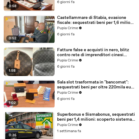
6 giorni fa
0:58
Castellammare di Stabia, evasione
fiscale: sequestrati beni per 1,6 milioni
ad un consorzio navale (29.07.26)
Pupia Crime
6 giorni fa
0:52
Fatture false e acquisti in nero, blitz
contro rete di imprenditori cinesi
sequestri per 8,5 milioni (29.07.26)
Pupia Crime
6 giorni fa
1:58
Sala slot trasformata in "bancomat":
sequestrati beni per oltre 220mila euro
a due coniugi (29.07.26)
Pupia Crime
6 giorni fa
1:02
Superbonus e Sismabonus, sequestrati
beni per 1,4 milioni: scoperto sistema
con false abitazioni (29.07.26)
Pupia Crime
1 settimana fa
0:35