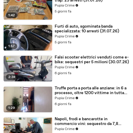
trap: 23 arresti (31.07.26)
Pupia Crime
5 giorni fa
1:42
Furti di auto, sgominata banda
specializzata: 10 arresti (31.07.26)
Pupia Crime
5 giorni fa
1:57
Falsi scooter elettrici venduti come e-
bike: sequestri per 5 milioni (30.07.26)
Pupia Crime
6 giorni fa
2:38
Truffe porta a porta alle anziane: in 6 a
processo, oltre 1200 vittime in tutta
Italia (30.07.26)
Pupia Crime
6 giorni fa
1:29
Napoli, frodi e bancarotte in
commercio vini: sequestro da 7,8
milioni (30.07.26)
Pupia Crime