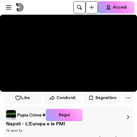
Vai al lettore
Passa al contenuto principale
Accedi
Like
Condividi
Segnalibro
Segui
Pupia Crime
Napoli - L'Europa e le PMI
15 anni fa