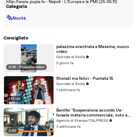
http://www.pupia.tv - Napoli - L'Europa e le PMI (25.05.11)
Categoria
🗞
Novità
Consigliato
palazzina sventrata a Messina, nuovo
video
Giornale di Sicilia
5 giorni fa
0:16
|
Prossimi video
Stonati ma felici - Puntata 15
Giornale di Sicilia
1 settimana fa
1:17:00
Benifei "Sospensione accordo Ue-
Israele materia commerciale, voto a
maggioranza"
Agenzia di Stampa ITALPRESS
3 settimane fa
2:40