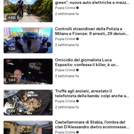
green": nuove auto elettriche e mezzi
sostenibili anche sulle isole (25.07.26)
Pupia Crime
2 settimane fa
1:53
Controlli straordinari della Polizia a
Milano e Firenze: 9 arresti, 29 denunce
e oltre 7mila persone identificate
Pupia Crime
(25.07.26)
2 settimane fa
1:24
Omicidio del giornalista Luca
Esposito: confessa il killer, è un
26enne tunisino (25.07.26)
Pupia Crime
2 settimane fa
1:03
Truffe agli anziani, arrestato il
telefonista della banda: colpi anche ad
Aversa, oltre 300mila euro il bottino
Pupia Crime
stimato (24.07.26)
2 settimane fa
1:20
Castellammare di Stabia, l'ombra del
clan D'Alessandro dietro scommesse
illegali: 5 arresti (24.07.26)
Pupia Crime