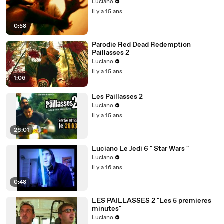
Luciano
il y a 15 ans
0:58
Parodie Red Dead Redemption
Paillasses 2
Luciano
il y a 15 ans
1:06
Les Paillasses 2
Luciano
il y a 15 ans
26:01
Luciano Le Jedi 6 " Star Wars "
Luciano
il y a 16 ans
0:48
LES PAILLASSES 2 "Les 5 premieres
minutes"
Luciano