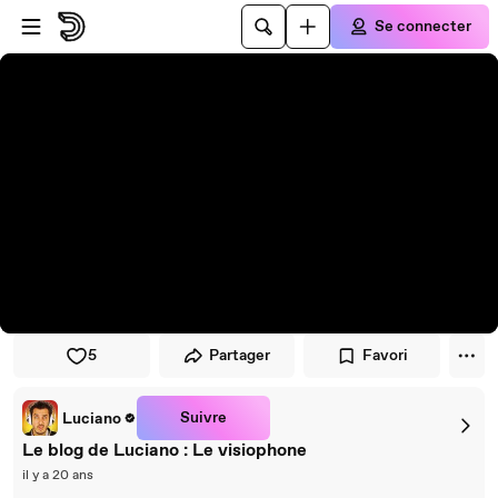
Passer au player
Passer au contenu principal
Se connecter
5
Partager
Favori
Suivre
Luciano
Le blog de Luciano : Le visiophone
il y a 20 ans