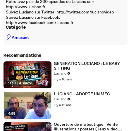
Retrouvez plus de 200 episodes de Luciano sur:
http://www.luciano.fr
Suivez Luciano sur Twitter: http://twitter.com/lucianovideo
Suivez Luciano sur Facebook:
http://www.facebook.com/luciano.fr
Catégorie
🎈
Amusant
Recommandations
GENERATION LUCIANO : LE BABY
SITTING
Luciano
il y a 10 ans
11:10
|
À suivre
LUCIANO - ADOPTE UN MEC
Luciano
il y a 12 ans
4:58
Ouverture de ma boutique ! Vente
illustrations / posters ( Jeux video,