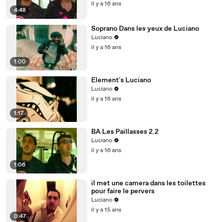
il y a 16 ans
4:48
Soprano Dans les yeux de Luciano
Luciano
il y a 16 ans
1:00
Element's Luciano
Luciano
il y a 16 ans
1:17
BA Les Paillasses 2.2
Luciano
il y a 16 ans
1:06
il met une camera dans les toilettes
pour faire le pervers
Luciano
il y a 15 ans
0:47