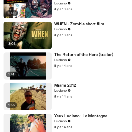
Luciano et Nicolin )
Luciano
il y a 13 ans
2:50
WHEN - Zombie short film
Luciano
il y a 13 ans
3:03
The Return of the Hero (trailer)
Luciano
il y a 14 ans
1:41
Miami 2012
Luciano
il y a 14 ans
1:55
Yeux Luciano : La Montagne
Luciano
il y a 14 ans