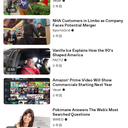
Day Strike
Veuer
3 年前
1:09
NHA Customers in Limbo as Company
Faces Potential Merger
SportsGrid
3 年前
2:01
Vanilla Ice Explains How the 90’s
Shaped America
FACTZ
3 年前
2:55
Amazon’ Prime Video Will Show
Commercials Starting Next Year
Veuer
3 年前
0:36
Pokimane Answers The Web's Most
Searched Questions
WIRED
3 年前