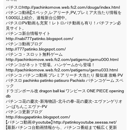
15 年前
パチスロhttp://pachinkomove.web.fc2.com/douga/index.html
パチンコ動画【スペック,レアリーチ,PV,プレミア大当たり情報を
1.000以上紹介。速報新台公開中。
パチスロPV動画も充実！レトロパチ動画も有り！パチファン必
見サイト。
パチンコ新台情報サイト
http://nabi777patinko.blogspot.com/
パチンコ動画ブログ
http://777patinko.blogspot.com/
パチンコ・スロット無料ゲーム
http://pachinkomove.web.fc2.com/patigemu/gemu000.html
パチンコがネットで登場。ハンゲームから登場！
http://pachinkomove.web.fc2.com/patigemu/gemu033.html
パチンコ パチンコ動画 プレミア リーチ 大当たり 擬似連 攻略 PV
パチスロ pachinko patinko patisuro Pachislo パチンコゲーム スペ
ック
ドラゴンボール改 dragon ball kai ワンピース ONE PIECE opening
db
パチンコ花の慶次-新海物語-北斗の拳-花の慶次-エヴァンゲリオ
ン-ぱちんこエヴァ-PV
パチンコ更新ブログ
http://dougapatinko.blogspot.com/
【パチンコ動画＠youtube】 http://patinkoyoutube.seesaa.net/
【最新パチンコ台動画情報から、パチンコ番組まで幅広く更新