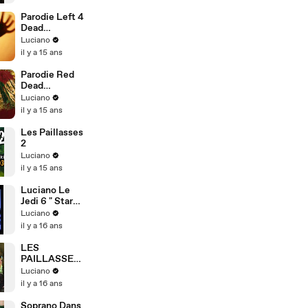
Parodie Left 4
Dead
Paillasses 2
Luciano
il y a 15 ans
Parodie Red
Dead
Redemption
Luciano
Paillasses 2
il y a 15 ans
Les Paillasses
2
Luciano
il y a 15 ans
Luciano Le
Jedi 6 " Star
Wars "
Luciano
il y a 16 ans
LES
PAILLASSES
2 "Les 5
Luciano
premieres
il y a 16 ans
minutes"
Soprano Dans