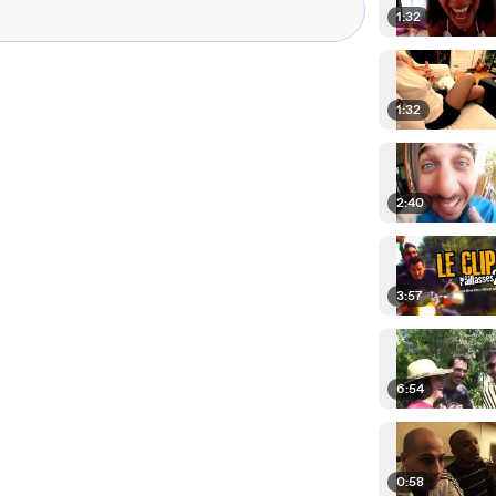
1:32
1:32
2:40
3:57
6:54
0:58