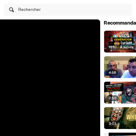
Rechercher
Recommanda
11:10
|
À suivre
4:58
2:50
3:03