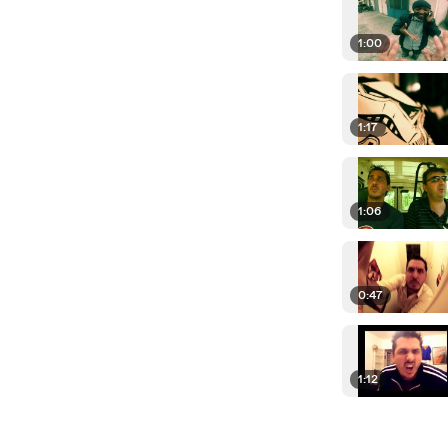
1:00
1:17
1:06
0:47
1:12