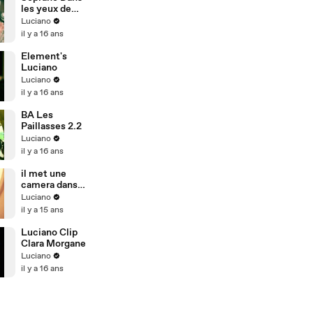
les yeux de
Luciano
Luciano
il y a 16 ans
Element's
Luciano
Luciano
il y a 16 ans
BA Les
Paillasses 2.2
Luciano
il y a 16 ans
il met une
camera dans
les toilettes
Luciano
pour faire le
il y a 15 ans
pervers
Luciano Clip
Clara Morgane
Luciano
il y a 16 ans