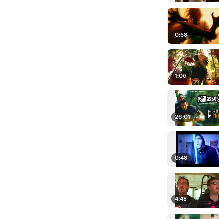
0:58
1:06
26:01
0:48
4:48