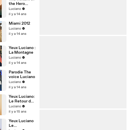
the Hero
(trailer)
Luciano
il y a 14 ans
Miami 2012
Luciano
il y a 14 ans
Yeux Luciano :
La Montagne
Luciano
il y a 14 ans
Parodie The
voice Luciano
Luciano
il y a 14 ans
Yeux Luciano:
Le Retour de
l'Ex
Luciano
il y a 15 ans
Yeux Luciano
Le