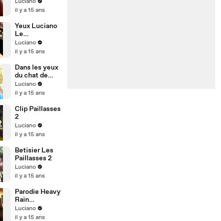
Cauchemar
Luciano
il y a 15 ans
Yeux Luciano
Le
Monstroplant
Luciano
e
il y a 15 ans
Dans les yeux
du chat de
Luciano
Luciano
il y a 15 ans
Clip Paillasses
2
Luciano
il y a 15 ans
Betisier Les
Paillasses 2
Luciano
il y a 15 ans
Parodie Heavy
Rain
Paillasses 2
Luciano
il y a 15 ans