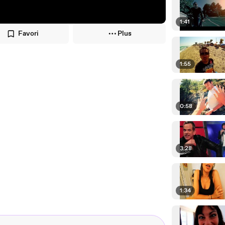
1:41
Favori
Plus
1:55
0:58
3:28
1:34