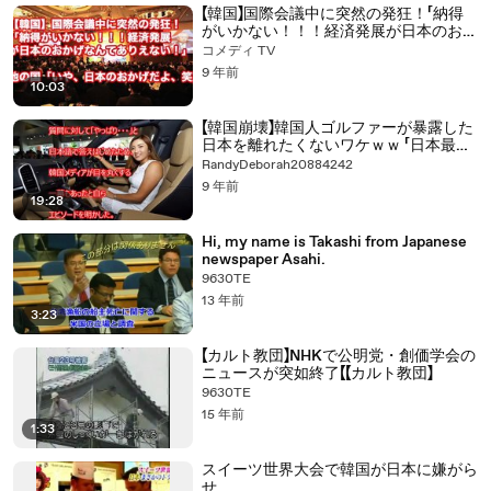
【韓国】国際会議中に突然の発狂！「納得
がいかない！！！経済発展が日本のおか
げなんてありえない！」他の国「いや、日
コメディ TV
本のおかげだよ、笑」
9 年前
10:03
【韓国崩壊】韓国人ゴルファーが暴露した
日本を離れたくないワケｗｗ 「日本最
高！」韓国では決して言えない本音に驚
RandyDeborah20884242
愕！嘘のようで本当の話題。
9 年前
19:28
Hi, my name is Takashi from Japanese
newspaper Asahi.
9630TE
13 年前
3:23
【カルト教団】NHKで公明党・創価学会の
ニュースが突如終了【【カルト教団】
9630TE
15 年前
1:33
スイーツ世界大会で韓国が日本に嫌がら
せ