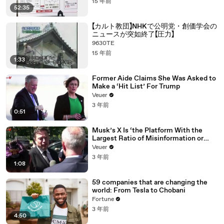
15 年前
52:35
【カルト教団】NHKで公明党・創価学会の
ニュースが突如終了【圧力】
9630TE
15 年前
1:33
Former Aide Claims She Was Asked to
Make a ‘Hit List’ For Trump
Veuer
3 年前
0:51
Musk’s X Is ‘the Platform With the
Largest Ratio of Misinformation or
Disinformation’ Amongst All Social
Veuer
Media Platforms
3 年前
1:08
59 companies that are changing the
world: From Tesla to Chobani
Fortune
3 年前
4:50