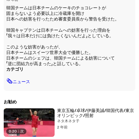
15 年前
韓国チームは日本チームのケーキのチョコレートが
固まらないよう必要以上に冷蔵庫を開け
日本への妨害を行ったため審査委員長から警告を受けた。
韓国キャプテンは日本チームへの妨害を行った理由を
「我々は日本だけには負けたくないんだよ」としている。
このような妨害があったが、
日本チームはスイーツ世界大会で優勝した。
日本チームのシェフは、韓国チームによる妨害について
「逆に団結力が高まった」と話している。
カテゴリ
🗞
ニュース
お勧め
東京五輪/卓球/伊藤美誠/韓国代表/東京
オリンピック/照射
ネタ木ネタ子
2 年前
0:20
|
次