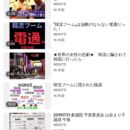
9630TE
15 年前
2:56
「韓流ブーム」は油断のならない電通だっ
た！
9630TE
15 年前
1:00
★世界の女性の悲劇★ 韓流に騙されて
韓国に行ったら・
9630TE
15 年前
1:53
韓流ブームに隠された陰謀
9630TE
15 年前
11:13
20110721 参議院 予算委員会 山谷えり子
議員 午後
9630TE