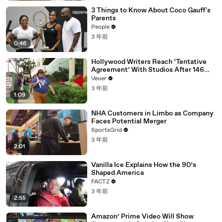
3 Things to Know About Coco Gauff's
Parents
People
3 年前
0:46
Hollywood Writers Reach ‘Tentative
Agreement’ With Studios After 146
Day Strike
Veuer
3 年前
1:09
NHA Customers in Limbo as Company
Faces Potential Merger
SportsGrid
3 年前
2:01
Vanilla Ice Explains How the 90’s
Shaped America
FACTZ
3 年前
2:55
Amazon’ Prime Video Will Show