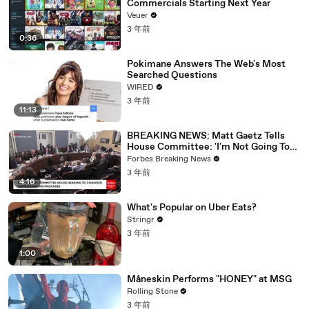
Commercials Starting Next Year
Veuer
3 年前
0:36
Pokimane Answers The Web's Most
Searched Questions
WIRED
3 年前
11:13
BREAKING NEWS: Matt Gaetz Tells
House Committee: 'I'm Not Going To
Vote For A Continuing Resolution'
Forbes Breaking News
3 年前
4:16
What's Popular on Uber Eats?
Stringr
3 年前
1:00
Måneskin Performs "HONEY" at MSG
Rolling Stone
3 年前