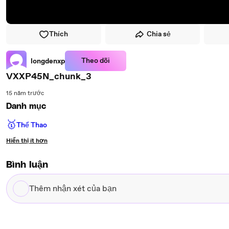
Thích
Chia sẻ
Theo dõi
longdenxp
VXXP45N_chunk_3
15 năm trước
Danh mục
🥇
Thể Thao
Hiển thị ít hơn
Bình luận
Thêm
nhận
xét
của
bạn