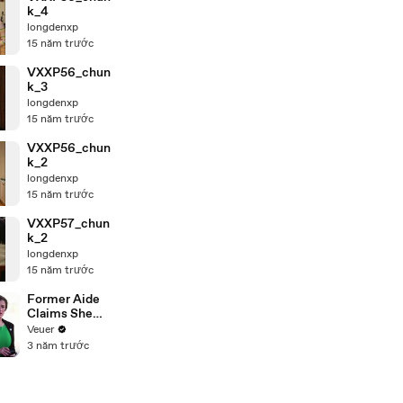
k_4
longdenxp
15 năm trước
VXXP56_chun
k_3
longdenxp
15 năm trước
VXXP56_chun
k_2
longdenxp
15 năm trước
VXXP57_chun
k_2
longdenxp
15 năm trước
Former Aide
Claims She
Was Asked to
Veuer
Make a ‘Hit
3 năm trước
List’ For
Trump