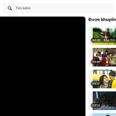
Tìm kiếm
Được khuyến
43:22
|
Sắp Tới
13:16
13:17
13:13