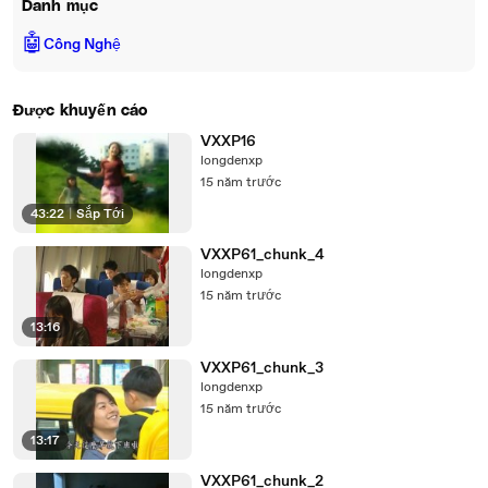
Danh mục
🤖
Công Nghệ
Được khuyến cáo
VXXP16
longdenxp
15 năm trước
43:22
|
Sắp Tới
VXXP61_chunk_4
longdenxp
15 năm trước
13:16
VXXP61_chunk_3
longdenxp
15 năm trước
13:17
VXXP61_chunk_2