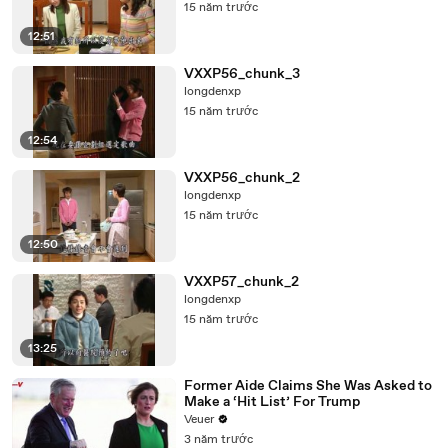
15 năm trước
12:51
VXXP56_chunk_3
longdenxp
15 năm trước
12:54
VXXP56_chunk_2
longdenxp
15 năm trước
12:50
VXXP57_chunk_2
longdenxp
15 năm trước
13:25
Former Aide Claims She Was Asked to
Make a ‘Hit List’ For Trump
Veuer
3 năm trước