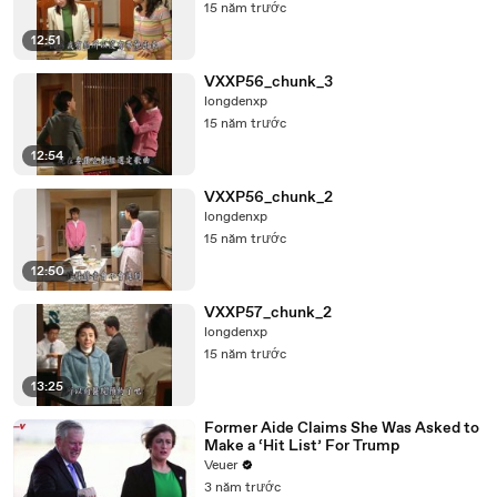
15 năm trước
12:51
VXXP56_chunk_3
longdenxp
15 năm trước
12:54
VXXP56_chunk_2
longdenxp
15 năm trước
12:50
VXXP57_chunk_2
longdenxp
15 năm trước
13:25
Former Aide Claims She Was Asked to
Make a ‘Hit List’ For Trump
Veuer
3 năm trước