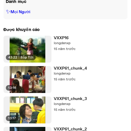
Danh mục
✨
Mọi Người
Được khuyến cáo
VXXP16
longdenxp
15 năm trước
43:22
|
Sắp Tới
VXXP61_chunk_4
longdenxp
15 năm trước
13:16
VXXP61_chunk_3
longdenxp
15 năm trước
13:17
VXXP61_chunk_2