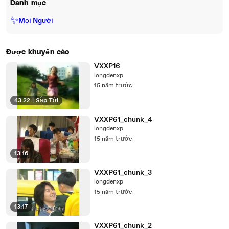
Danh mục
✨
Mọi Người
Được khuyến cáo
VXXP16
longdenxp
15 năm trước
43:22
|
Sắp Tới
VXXP61_chunk_4
longdenxp
15 năm trước
13:16
VXXP61_chunk_3
longdenxp
15 năm trước
13:17
VXXP61_chunk_2