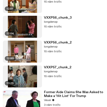
15 năm trước
12:51
VXXP56_chunk_3
longdenxp
15 năm trước
12:54
VXXP56_chunk_2
longdenxp
15 năm trước
12:50
VXXP57_chunk_2
longdenxp
15 năm trước
13:25
Former Aide Claims She Was Asked to
Make a ‘Hit List’ For Trump
Veuer
3 năm trước