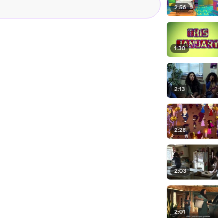
2:56
1:30
2:13
2:28
2:03
2:01