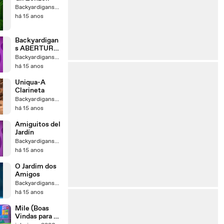
BackyardigansGS
há 15 anos
Backyardigan
s ABERTURA
Português
BackyardigansGS
Brasil(1°T)
há 15 anos
Uniqua-A
Clarineta
BackyardigansGS
há 15 anos
Amiguitos del
Jardín
BackyardigansGS
há 15 anos
O Jardim dos
Amigos
BackyardigansGS
há 15 anos
Mile (Boas
Vindas para o