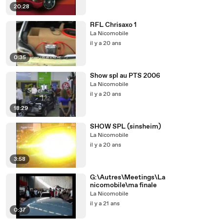
20:28
RFL Chrisaxo 1
La Nicomobile
il y a 20 ans
0:35
Show spl au PTS 2006
La Nicomobile
il y a 20 ans
18:29
SHOW SPL (sinsheim)
La Nicomobile
il y a 20 ans
3:58
G:\Autres\Meetings\La
nicomobile\ma finale
La Nicomobile
il y a 21 ans
0:37