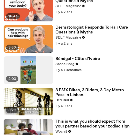
Questions & Myths
SELF Magazine
il y a 2 ans
10:47
Dermatologist Responds To Hair Care
Questions & Myths
SELF Magazine
il y a 2 ans
8:36
Sénégal - Côte d’Ivoire
Sacha Borg
il y a 7 semaines
2:03
3 BMX Bikes, 3 Riders, 3 Day Metro
Pass in Lisbon.
Red Bull
il y a 8 ans
3:28
This is what you should expect from
your partner based on your zodiac sign
Wochit