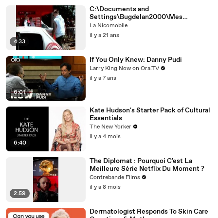
C:\Documents and
Settings\Bugdelan2000\Mes
documents\tuning\Photos de Le mans
La Nicomobile
+ 1 vidéo\Video spl le mans
il y a 21 ans
4:33
If You Only Knew: Danny Pudi
Larry King Now on Ora.TV
il y a 7 ans
6:01
Kate Hudson's Starter Pack of Cultural
Essentials
The New Yorker
il y a 4 mois
6:40
The Diplomat : Pourquoi C'est La
Meilleure Série Netflix Du Moment ?
Contrebande Films
il y a 8 mois
2:59
Dermatologist Responds To Skin Care