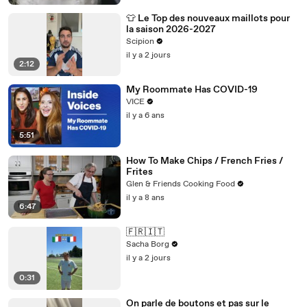
👕 Le Top des nouveaux maillots pour
la saison 2026-2027
Scipion
il y a 2 jours
2:12
My Roommate Has COVID-19
VICE
il y a 6 ans
5:51
How To Make Chips / French Fries /
Frites
Glen & Friends Cooking Food
il y a 8 ans
6:47
🇫🇷🇮🇹
Sacha Borg
il y a 2 jours
0:31
On parle de boutons et pas sur le