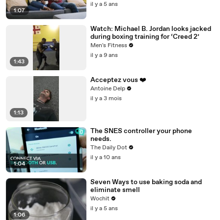
il y a 5 ans
1:07
Watch: Michael B. Jordan looks jacked
during boxing training for ‘Creed 2’
Men's Fitness
il y a 9 ans
1:43
Acceptez vous ❤️
Antoine Delp
il y a 3 mois
1:13
The SNES controller your phone
needs.
The Daily Dot
il y a 10 ans
1:04
Seven Ways to use baking soda and
eliminate smell
Wochit
il y a 5 ans
1:06