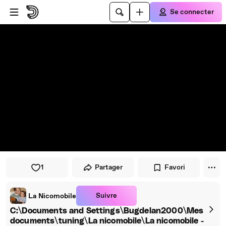
Passer au player
Passer au contenu principal
Se connecter
1
Partager
Favori
Suivre
La Nicomobile
C:\Documents and Settings\Bugdelan2000\Mes
documents\tuning\La nicomobile\La nicomobile -