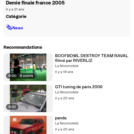
Demie finale france 2005
il y a 21 ans
Catégorie
🗞
News
Recommandations
BOOFBOWL DESTROY TEAM RAVAL
filmé par RIVERLIZ
La Nicomobile
il y a 16 ans
6:00
|
À suivre
GTI tuning de paris 2006
La Nicomobile
il y a 20 ans
9:32
panda
La Nicomobile
il y a 20 ans