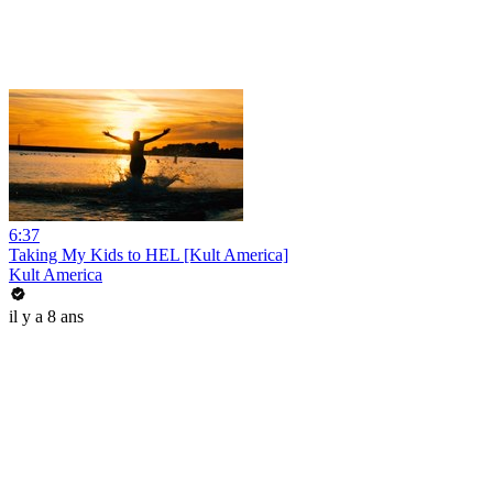
6:37
Taking My Kids to HEL [Kult America]
Kult America
il y a 8 ans