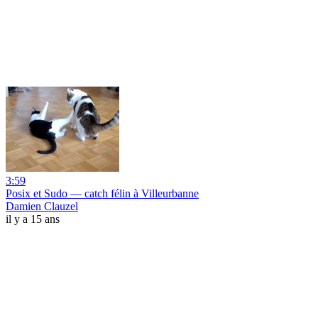
3:59
Posix et Sudo — catch félin à Villeurbanne
Damien Clauzel
il y a 15 ans