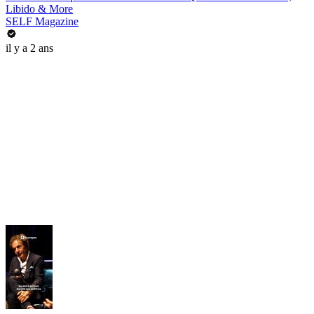
Libido & More
SELF Magazine
il y a 2 ans