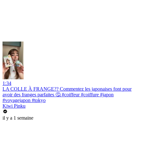
1:34
LA COLLE À FRANGE?? Commentez les japonaises font pour
avoir des franges parfaites 🤔 #coiffeur #coiffure #japon
#voyagejapon #tokyo
Kiwi Pinku
il y a 1 semaine