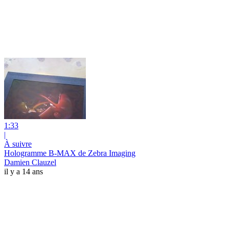
1:33
|
À suivre
Hologramme B-MAX de Zebra Imaging
Damien Clauzel
il y a 14 ans