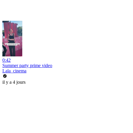
0:42
Summer party prime video
Lala_cinema
il y a 4 jours