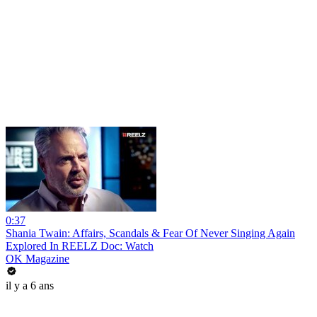
0:37
Shania Twain: Affairs, Scandals & Fear Of Never Singing Again
Explored In REELZ Doc: Watch
OK Magazine
il y a 6 ans