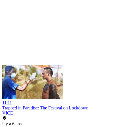
11:11
Trapped in Paradise: The Festival on Lockdown
VICE
il y a 6 ans