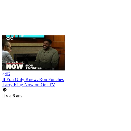
4:02
If You Only Knew: Ron Funches
Larry King Now on Ora.TV
il y a 6 ans