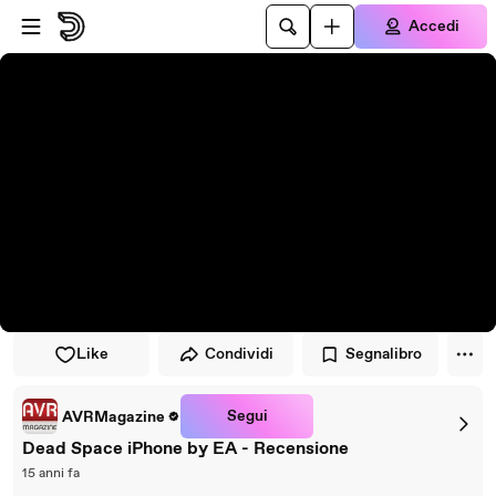
Vai al lettore
Passa al contenuto principale
Accedi
Like
Condividi
Segnalibro
Segui
AVRMagazine
Dead Space iPhone by EA - Recensione
15 anni fa