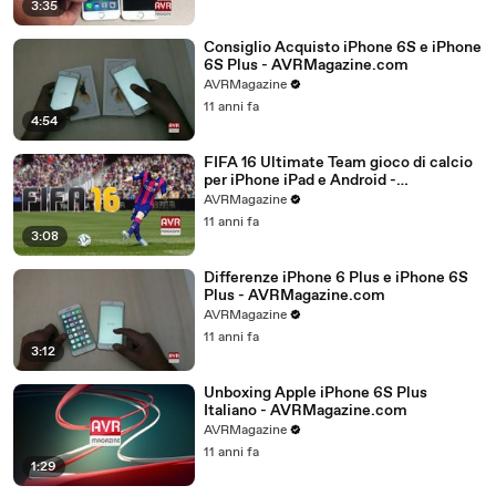
3:35
Consiglio Acquisto iPhone 6S e iPhone
6S Plus - AVRMagazine.com
AVRMagazine
11 anni fa
4:54
FIFA 16 Ultimate Team gioco di calcio
per iPhone iPad e Android -
AVRMagazine.com
AVRMagazine
11 anni fa
3:08
Differenze iPhone 6 Plus e iPhone 6S
Plus - AVRMagazine.com
AVRMagazine
11 anni fa
3:12
Unboxing Apple iPhone 6S Plus
Italiano - AVRMagazine.com
AVRMagazine
11 anni fa
1:29