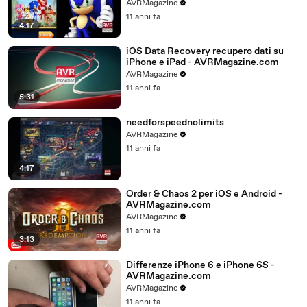
AVRMagazine.com
AVRMagazine
11 anni fa
4:17
iOS Data Recovery recupero dati su
iPhone e iPad - AVRMagazine.com
AVRMagazine
11 anni fa
5:31
needforspeednolimits
AVRMagazine
11 anni fa
4:17
Order & Chaos 2 per iOS e Android -
AVRMagazine.com
AVRMagazine
11 anni fa
3:13
Differenze iPhone 6 e iPhone 6S -
AVRMagazine.com
AVRMagazine
11 anni fa