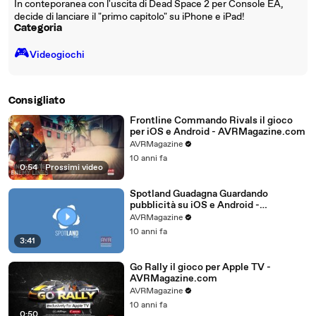
In conteporanea con l'uscita di Dead Space 2 per Console EA,
decide di lanciare il "primo capitolo" su iPhone e iPad!
Categoria
🎮️
Videogiochi
Consigliato
Frontline Commando Rivals il gioco
per iOS e Android - AVRMagazine.com
AVRMagazine
10 anni fa
0:54
|
Prossimi video
Spotland Guadagna Guardando
pubblicità su iOS e Android -
AVRMagazine.com
AVRMagazine
10 anni fa
3:41
Go Rally il gioco per Apple TV -
AVRMagazine.com
AVRMagazine
10 anni fa
0:50