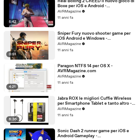
Real Boxing 2 CREED il nuovo gioco di
Boxe per iOS e Android -
AVRMagazine.com
AVRMagazine
11 anni fa
5:42
Sniper Fury nuovo shooter game per
iOS Android e Windows -
AVRMagazine.com
AVRMagazine
11 anni fa
0:51
Paragon NTFS 14 per OS X -
AVRMagazine.com
AVRMagazine
11 anni fa
4:21
Jabra ROX le migliori Cuffie Wireless
per Smartphone Tablet e tanto altro -
AVRMagazine.com (720p)
AVRMagazine
11 anni fa
6:36
Sonic Dash 2 runner game per iOS e
Android Gameplay -