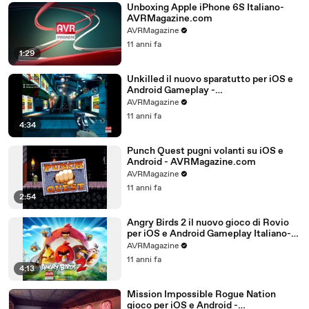
Unboxing Apple iPhone 6S Italiano-
AVRMagazine.com
AVRMagazine
11 anni fa
1:29
Unkilled il nuovo sparatutto per iOS e
Android Gameplay -
AVRMagazine.com
AVRMagazine
11 anni fa
4:34
Punch Quest pugni volanti su iOS e
Android - AVRMagazine.com
AVRMagazine
11 anni fa
2:54
Angry Birds 2 il nuovo gioco di Rovio
per iOS e Android Gameplay Italiano-
AVRMagazine.com (720p)
AVRMagazine
11 anni fa
4:13
Mission Impossible Rogue Nation
gioco per iOS e Android -