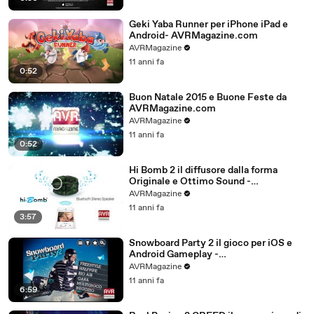
Geki Yaba Runner per iPhone iPad e
Android- AVRMagazine.com
AVRMagazine
11 anni fa
0:52
Buon Natale 2015 e Buone Feste da
AVRMagazine.com
AVRMagazine
11 anni fa
0:52
Hi Bomb 2 il diffusore dalla forma
Originale e Ottimo Sound -
AVRMagazine.com
AVRMagazine
11 anni fa
3:57
Snowboard Party 2 il gioco per iOS e
Android Gameplay -
AVRMagazine.com (720p)
AVRMagazine
11 anni fa
6:59