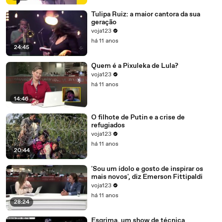
Tulipa Ruiz: a maior cantora da sua
geração
voja123
há 11 anos
24:45
Quem é a Pixuleka de Lula?
voja123
há 11 anos
14:46
O filhote de Putin e a crise de
refugiados
voja123
há 11 anos
20:44
'Sou um ídolo e gosto de inspirar os
mais novos', diz Emerson Fittipaldi
voja123
há 11 anos
28:24
Esgrima, um show de técnica