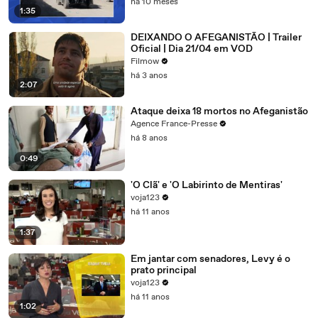
há 10 meses
1:35
DEIXANDO O AFEGANISTÃO | Trailer
Oficial | Dia 21/04 em VOD
Filmow
há 3 anos
2:07
Ataque deixa 18 mortos no Afeganistão
Agence France-Presse
há 8 anos
0:49
'O Clã' e 'O Labirinto de Mentiras'
voja123
há 11 anos
1:37
Em jantar com senadores, Levy é o
prato principal
voja123
há 11 anos
1:02