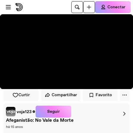
Pular para o player
Ir para o conteúdo principal
Conectar
Curtir
Compartilhar
Favorito
Seguir
voja123
Afeganistão: No Vale da Morte
há 15 anos