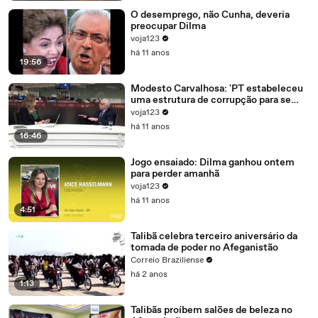
O desemprego, não Cunha, deveria
preocupar Dilma
voja123
há 11 anos
19:56
Modesto Carvalhosa: 'PT estabeleceu
uma estrutura de corrupção para se
manter no poder'
voja123
há 11 anos
16:46
Jogo ensaiado: Dilma ganhou ontem
para perder amanhã
voja123
há 11 anos
4:51
Talibã celebra terceiro aniversário da
tomada de poder no Afeganistão
Correio Braziliense
há 2 anos
1:13
Talibãs proíbem salões de beleza no