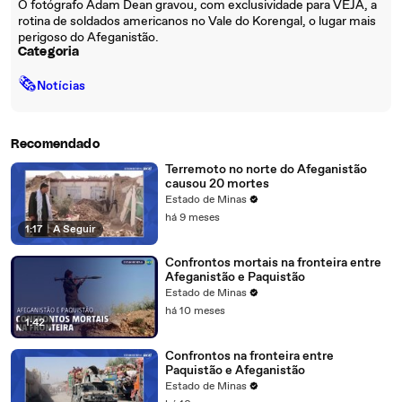
O fotógrafo Adam Dean gravou, com exclusividade para VEJA, a
rotina de soldados americanos no Vale do Korengal, o lugar mais
perigoso do Afeganistão.
Categoria
🗞
Notícias
Recomendado
Terremoto no norte do Afeganistão
causou 20 mortes
Estado de Minas
há 9 meses
1:17
|
A Seguir
Confrontos mortais na fronteira entre
Afeganistão e Paquistão
Estado de Minas
há 10 meses
1:42
Confrontos na fronteira entre
Paquistão e Afeganistão
Estado de Minas