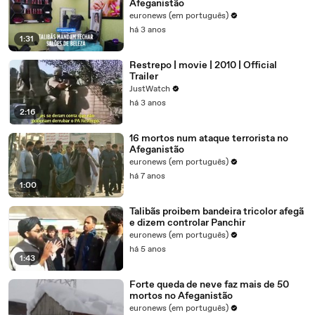
Afeganistão
euronews (em português)
há 3 anos
1:31
Restrepo | movie | 2010 | Official
Trailer
JustWatch
há 3 anos
2:16
16 mortos num ataque terrorista no
Afeganistão
euronews (em português)
há 7 anos
1:00
Talibãs proibem bandeira tricolor afegã
e dizem controlar Panchir
euronews (em português)
há 5 anos
1:43
Forte queda de neve faz mais de 50
mortos no Afeganistão
euronews (em português)