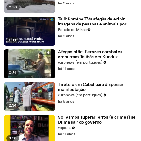
há 9 anos
0:30
Talibã proíbe TVs afegãs de exibir
imagens de pessoas e animais por
"moralidade"
Estado de Minas
há 2 anos
1:03
Afeganistão: Ferozes combates
empurram Talibãs em Kunduz
euronews (em português)
há 11 anos
0:51
Tiroteio em Cabul para dispersar
manifestação
euronews (em português)
há 5 anos
2:34
Só "vamos superar" erros (e crimes) se
Dilma sair do governo
voja123
há 11 anos
3:50