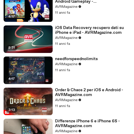
Android Gameplay -
AVRMagazine.com
AVRMagazine
11 anni fa
4:17
iOS Data Recovery recupero dati su
iPhone e iPad - AVRMagazine.com
AVRMagazine
11 anni fa
5:31
needforspeednolimits
AVRMagazine
11 anni fa
4:17
Order & Chaos 2 per iOS e Android -
AVRMagazine.com
AVRMagazine
11 anni fa
3:13
Differenze iPhone 6 e iPhone 6S -
AVRMagazine.com
AVRMagazine