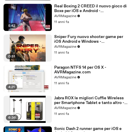
Real Boxing 2 CREED il nuovo gioco di
Boxe per iOS e Android -
AVRMagazine.com
AVRMagazine
11 anni fa
5:42
Sniper Fury nuovo shooter game per
iOS Android e Windows -
AVRMagazine.com
AVRMagazine
11 anni fa
0:51
Paragon NTFS 14 per OS X -
AVRMagazine.com
AVRMagazine
11 anni fa
4:21
Jabra ROX le migliori Cuffie Wireless
per Smartphone Tablet e tanto altro -
AVRMagazine.com (720p)
AVRMagazine
11 anni fa
6:36
Sonic Dash 2 runner game per iOS e