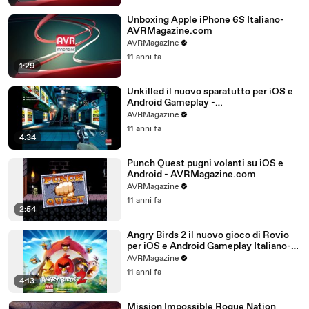
Unboxing Apple iPhone 6S Italiano-
AVRMagazine.com
AVRMagazine
11 anni fa
1:29
Unkilled il nuovo sparatutto per iOS e
Android Gameplay -
AVRMagazine.com
AVRMagazine
11 anni fa
4:34
Punch Quest pugni volanti su iOS e
Android - AVRMagazine.com
AVRMagazine
11 anni fa
2:54
Angry Birds 2 il nuovo gioco di Rovio
per iOS e Android Gameplay Italiano-
AVRMagazine.com (720p)
AVRMagazine
11 anni fa
4:13
Mission Impossible Rogue Nation