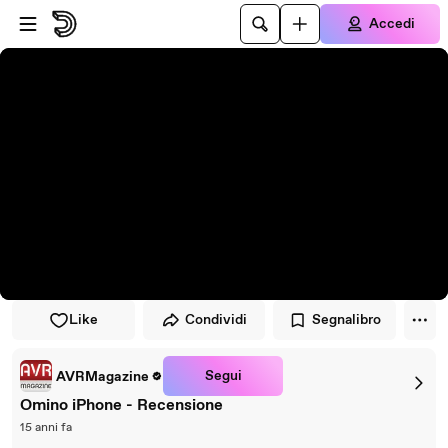
Vai al lettore
Passa al contenuto principale
Accedi
Like
Condividi
Segnalibro
Segui
AVRMagazine
Omino iPhone - Recensione
15 anni fa