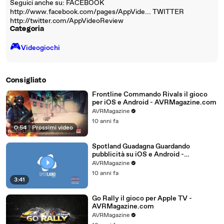
Seguici anche su: FACEBOOK
http://www.facebook.com/pages/AppVide... TWITTER
http://twitter.com/AppVideoReview
Categoria
🎮️
Videogiochi
Consigliato
Frontline Commando Rivals il gioco
per iOS e Android - AVRMagazine.com
AVRMagazine
10 anni fa
0:54
|
Prossimi video
Spotland Guadagna Guardando
pubblicità su iOS e Android -
AVRMagazine.com
AVRMagazine
10 anni fa
3:41
Go Rally il gioco per Apple TV -
AVRMagazine.com
AVRMagazine