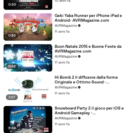
10 anni fa
0:50
Geki Yaba Runner per iPhone iPad e
Android- AVRMagazine.com
AVRMagazine
11 anni fa
0:52
Buon Natale 2015 e Buone Feste da
AVRMagazine.com
AVRMagazine
11 anni fa
0:52
Hi Bomb 2 il diffusore dalla forma
Originale e Ottimo Sound -
AVRMagazine.com
AVRMagazine
11 anni fa
3:57
Snowboard Party 2 il gioco per iOS e
Android Gameplay -
AVRMagazine.com (720p)
AVRMagazine
11 anni fa
6:59