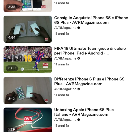
11 anni fa
3:35
Consiglio Acquisto iPhone 6S e iPhone
6S Plus - AVRMagazine.com
AVRMagazine
11 anni fa
4:54
FIFA 16 Ultimate Team gioco di calcio
per iPhone iPad e Android -
AVRMagazine.com
AVRMagazine
11 anni fa
3:08
Differenze iPhone 6 Plus e iPhone 6S
Plus - AVRMagazine.com
AVRMagazine
11 anni fa
3:12
Unboxing Apple iPhone 6S Plus
Italiano - AVRMagazine.com
AVRMagazine
11 anni fa
1:29