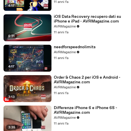
11 anni fa
4:17
iOS Data Recovery recupero dati su
iPhone e iPad - AVRMagazine.com
AVRMagazine
11 anni fa
5:31
needforspeednolimits
AVRMagazine
11 anni fa
4:17
Order & Chaos 2 per iOS e Android -
AVRMagazine.com
AVRMagazine
11 anni fa
3:13
Differenze iPhone 6 e iPhone 6S -
AVRMagazine.com
AVRMagazine
11 anni fa
3:35