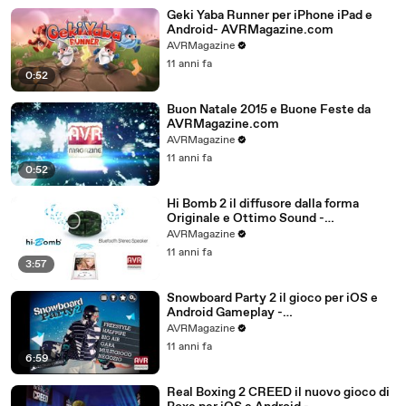
Geki Yaba Runner per iPhone iPad e
Android- AVRMagazine.com
AVRMagazine
11 anni fa
0:52
Buon Natale 2015 e Buone Feste da
AVRMagazine.com
AVRMagazine
11 anni fa
0:52
Hi Bomb 2 il diffusore dalla forma
Originale e Ottimo Sound -
AVRMagazine.com
AVRMagazine
11 anni fa
3:57
Snowboard Party 2 il gioco per iOS e
Android Gameplay -
AVRMagazine.com (720p)
AVRMagazine
11 anni fa
6:59
Real Boxing 2 CREED il nuovo gioco di