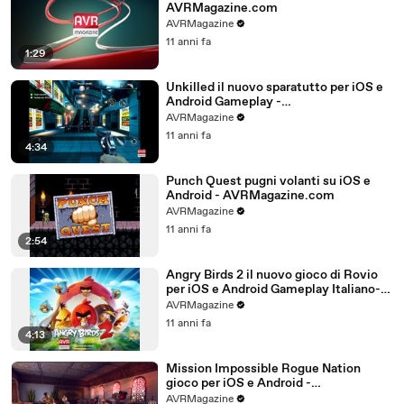
AVRMagazine.com
AVRMagazine
11 anni fa
1:29
Unkilled il nuovo sparatutto per iOS e
Android Gameplay -
AVRMagazine.com
AVRMagazine
11 anni fa
4:34
Punch Quest pugni volanti su iOS e
Android - AVRMagazine.com
AVRMagazine
11 anni fa
2:54
Angry Birds 2 il nuovo gioco di Rovio
per iOS e Android Gameplay Italiano-
AVRMagazine.com (720p)
AVRMagazine
11 anni fa
4:13
Mission Impossible Rogue Nation
gioco per iOS e Android -
AVRMagazine.com
AVRMagazine