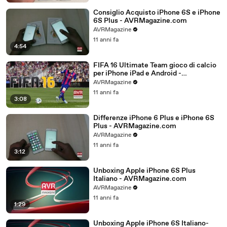
Consiglio Acquisto iPhone 6S e iPhone
6S Plus - AVRMagazine.com
AVRMagazine
11 anni fa
4:54
FIFA 16 Ultimate Team gioco di calcio
per iPhone iPad e Android -
AVRMagazine.com
AVRMagazine
11 anni fa
3:08
Differenze iPhone 6 Plus e iPhone 6S
Plus - AVRMagazine.com
AVRMagazine
11 anni fa
3:12
Unboxing Apple iPhone 6S Plus
Italiano - AVRMagazine.com
AVRMagazine
11 anni fa
1:29
Unboxing Apple iPhone 6S Italiano-