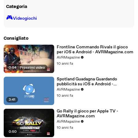
Categoria
🎮️
Videogiochi
Consigliato
Frontline Commando Rivals il gioco
per iOS e Android - AVRMagazine.com
AVRMagazine
10 anni fa
0:54
|
Prossimi video
Spotland Guadagna Guardando
pubblicità su iOS e Android -
AVRMagazine.com
AVRMagazine
10 anni fa
3:41
Go Rally il gioco per Apple TV -
AVRMagazine.com
AVRMagazine
10 anni fa
0:50