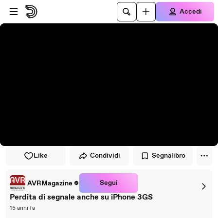
Vai al lettore
Passa al contenuto principale
Accedi
Like
Condividi
Segnalibro
Segui
AVRMagazine
Perdita di segnale anche su iPhone 3GS
15 anni fa