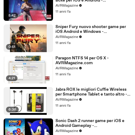
Boxe per iOS e Android -
AVRMagazine.com
AVRMagazine
11 anni fa
5:42
Sniper Fury nuovo shooter game per
iOS Android e Windows -
AVRMagazine.com
AVRMagazine
11 anni fa
0:51
Paragon NTFS 14 per OS X -
AVRMagazine.com
AVRMagazine
11 anni fa
4:21
Jabra ROX le migliori Cuffie Wireless
per Smartphone Tablet e tanto altro -
AVRMagazine.com (720p)
AVRMagazine
11 anni fa
6:36
Sonic Dash 2 runner game per iOS e
Android Gameplay -
AVRMagazine.com
AVRMagazine