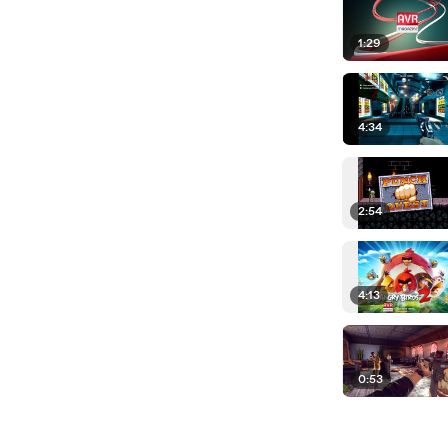
1:29
4:34
2:54
4:13
0:53