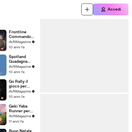
Accedi
Frontline
Commando
Rivals il gioco
AVRMagazine
per iOS e
10 anni fa
Android -
AVRMagazine
Spotland
.com
Guadagna
Guardando
AVRMagazine
pubblicità su
10 anni fa
iOS e Android
-
Go Rally il
AVRMagazine
gioco per
.com
Apple TV -
AVRMagazine
AVRMagazine
10 anni fa
.com
Geki Yaba
Runner per
iPhone iPad e
AVRMagazine
Android-
11 anni fa
AVRMagazine
.com
Buon Natale