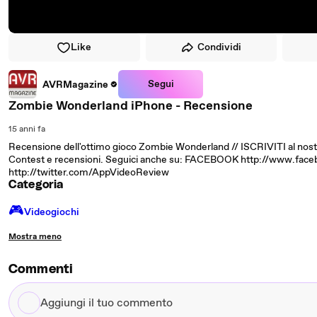
Like
Condividi
Segui
AVRMagazine
Zombie Wonderland iPhone - Recensione
15 anni fa
Recensione dell'ottimo gioco Zombie Wonderland // ISCRIVITI al nostr
Contest e recensioni. Seguici anche su: FACEBOOK http://www.f
http://twitter.com/AppVideoReview
Categoria
🎮️
Videogiochi
Mostra meno
Commenti
Aggiungi