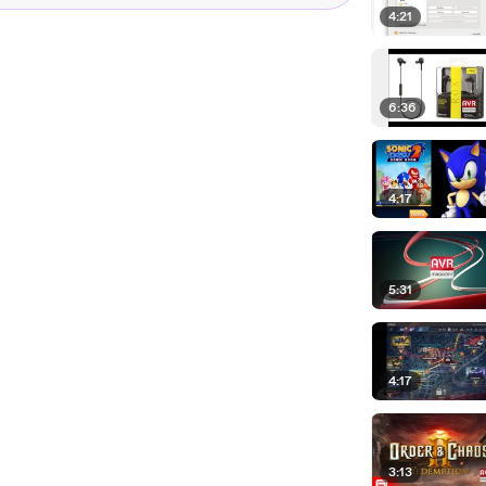
4:21
6:36
4:17
5:31
4:17
3:13