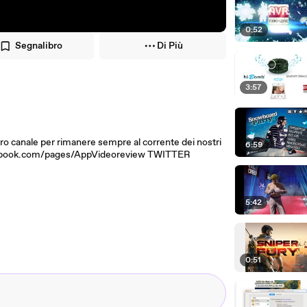
0:52
Segnalibro
Di Più
3:57
o canale per rimanere sempre al corrente dei nostri
6:59
acebook.com/pages/AppVideoreview TWITTER
5:42
0:51