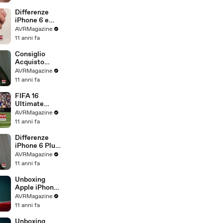
.com
Differenze
iPhone 6 e
iPhone 6S -
AVRMagazine
AVRMagazine
11 anni fa
.com
Consiglio
Acquisto
iPhone 6S e
AVRMagazine
iPhone 6S
11 anni fa
Plus -
AVRMagazine
FIFA 16
.com
Ultimate
Team gioco di
AVRMagazine
calcio per
11 anni fa
iPhone iPad e
Android -
Differenze
AVRMagazine
iPhone 6 Plus
.com
e iPhone 6S
AVRMagazine
Plus -
11 anni fa
AVRMagazine
.com
Unboxing
Apple iPhone
6S Plus
AVRMagazine
Italiano -
11 anni fa
AVRMagazine
.com
Unboxing