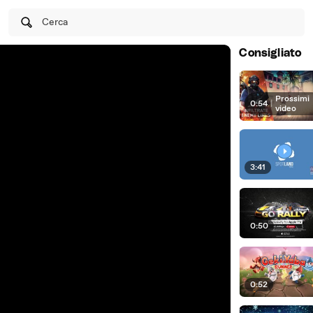
Cerca
Consigliato
Prossimi
0:54
|
video
3:41
0:50
0:52