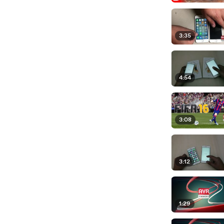
3:35
4:54
3:08
3:12
1:29