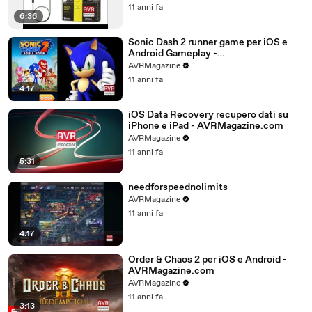
11 anni fa
6:36
Sonic Dash 2 runner game per iOS e
Android Gameplay -
AVRMagazine.com
AVRMagazine
11 anni fa
4:17
iOS Data Recovery recupero dati su
iPhone e iPad - AVRMagazine.com
AVRMagazine
11 anni fa
5:31
needforspeednolimits
AVRMagazine
11 anni fa
4:17
Order & Chaos 2 per iOS e Android -
AVRMagazine.com
AVRMagazine
11 anni fa
3:13