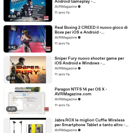
Android Gameplay -
AVRMagazine.com (720p)
AVRMagazine
11 anni fa
6:59
Real Boxing 2 CREED il nuovo gioco di
Boxe per iOS e Android -
AVRMagazine.com
AVRMagazine
11 anni fa
5:42
Sniper Fury nuovo shooter game per
iOS Android e Windows -
AVRMagazine.com
AVRMagazine
11 anni fa
0:51
Paragon NTFS 14 per OS X -
AVRMagazine.com
AVRMagazine
11 anni fa
4:21
Jabra ROX le migliori Cuffie Wireless
per Smartphone Tablet e tanto altro -
AVRMagazine.com (720p)
AVRMagazine