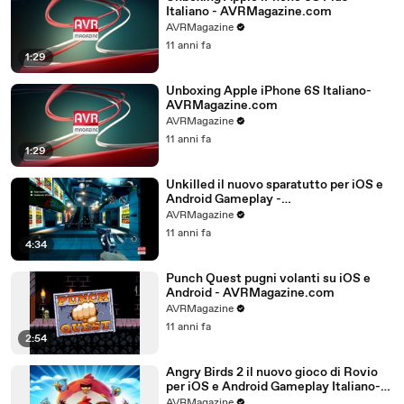
Italiano - AVRMagazine.com
AVRMagazine
11 anni fa
1:29
Unboxing Apple iPhone 6S Italiano-
AVRMagazine.com
AVRMagazine
11 anni fa
1:29
Unkilled il nuovo sparatutto per iOS e
Android Gameplay -
AVRMagazine.com
AVRMagazine
11 anni fa
4:34
Punch Quest pugni volanti su iOS e
Android - AVRMagazine.com
AVRMagazine
11 anni fa
2:54
Angry Birds 2 il nuovo gioco di Rovio
per iOS e Android Gameplay Italiano-
AVRMagazine.com (720p)
AVRMagazine