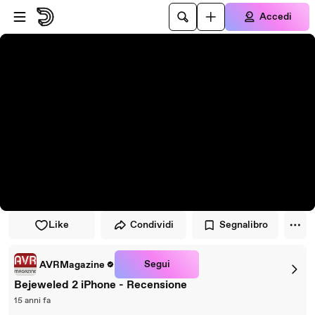
Vai al lettore
Passa al contenuto principale
Accedi
Like
Condividi
Segnalibro
Segui
AVRMagazine
Bejeweled 2 iPhone - Recensione
15 anni fa