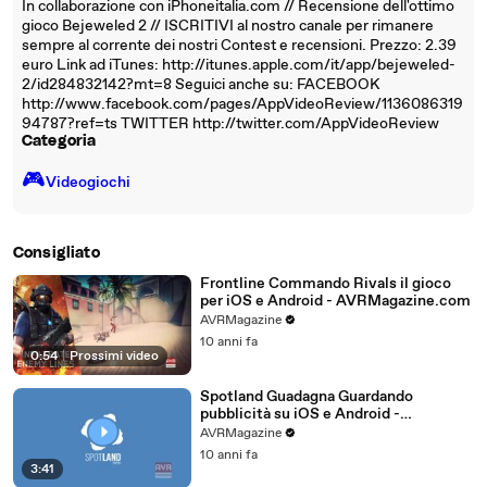
In collaborazione con iPhoneitalia.com // Recensione dell'ottimo
gioco Bejeweled 2 // ISCRITIVI al nostro canale per rimanere
sempre al corrente dei nostri Contest e recensioni. Prezzo: 2.39
euro Link ad iTunes: http://itunes.apple.com/it/app/bejeweled-
2/id284832142?mt=8 Seguici anche su: FACEBOOK
http://www.facebook.com/pages/AppVideoReview/1136086319
94787?ref=ts TWITTER http://twitter.com/AppVideoReview
Categoria
🎮️
Videogiochi
Consigliato
Frontline Commando Rivals il gioco
per iOS e Android - AVRMagazine.com
AVRMagazine
10 anni fa
0:54
|
Prossimi video
Spotland Guadagna Guardando
pubblicità su iOS e Android -
AVRMagazine.com
AVRMagazine
10 anni fa
3:41