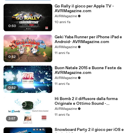
Go Rally il gioco per Apple TV -
AVRMagazine.com
AVRMagazine
10 anni fa
0:50
Geki Yaba Runner per iPhone iPad e
Android- AVRMagazine.com
AVRMagazine
11 anni fa
0:52
Buon Natale 2015 e Buone Feste da
AVRMagazine.com
AVRMagazine
11 anni fa
0:52
Hi Bomb 2 il diffusore dalla forma
Originale e Ottimo Sound -
AVRMagazine.com
AVRMagazine
11 anni fa
3:57
Snowboard Party 2 il gioco per iOS e