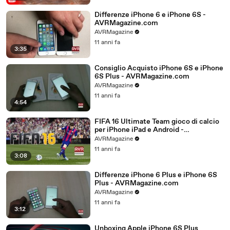
Differenze iPhone 6 e iPhone 6S -
AVRMagazine.com
AVRMagazine
11 anni fa
3:35
Consiglio Acquisto iPhone 6S e iPhone
6S Plus - AVRMagazine.com
AVRMagazine
11 anni fa
4:54
FIFA 16 Ultimate Team gioco di calcio
per iPhone iPad e Android -
AVRMagazine.com
AVRMagazine
11 anni fa
3:08
Differenze iPhone 6 Plus e iPhone 6S
Plus - AVRMagazine.com
AVRMagazine
11 anni fa
3:12
Unboxing Apple iPhone 6S Plus