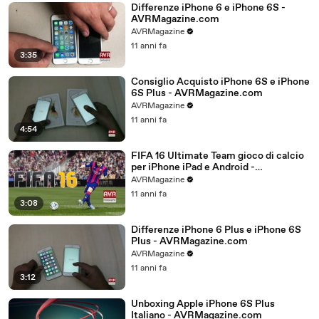
Differenze iPhone 6 e iPhone 6S -
AVRMagazine.com
AVRMagazine
11 anni fa
3:35
Consiglio Acquisto iPhone 6S e iPhone
6S Plus - AVRMagazine.com
AVRMagazine
11 anni fa
4:54
FIFA 16 Ultimate Team gioco di calcio
per iPhone iPad e Android -
AVRMagazine.com
AVRMagazine
11 anni fa
3:08
Differenze iPhone 6 Plus e iPhone 6S
Plus - AVRMagazine.com
AVRMagazine
11 anni fa
3:12
Unboxing Apple iPhone 6S Plus
Italiano - AVRMagazine.com