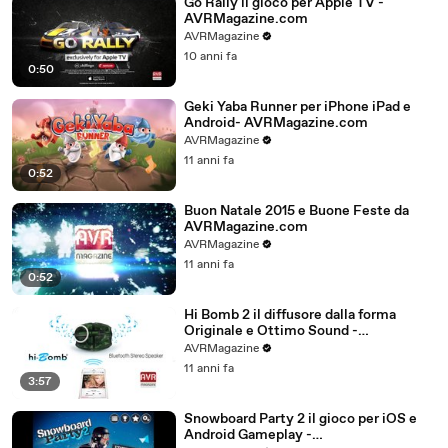
Go Rally il gioco per Apple TV -
AVRMagazine.com
AVRMagazine
10 anni fa
0:50
Geki Yaba Runner per iPhone iPad e
Android- AVRMagazine.com
AVRMagazine
11 anni fa
0:52
Buon Natale 2015 e Buone Feste da
AVRMagazine.com
AVRMagazine
11 anni fa
0:52
Hi Bomb 2 il diffusore dalla forma
Originale e Ottimo Sound -
AVRMagazine.com
AVRMagazine
11 anni fa
3:57
Snowboard Party 2 il gioco per iOS e
Android Gameplay -