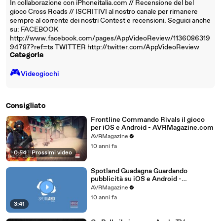
In collaborazione con iPhoneitalia.com // Recensione del bel
gioco Cross Roads // ISCRITIVI al nostro canale per rimanere
sempre al corrente dei nostri Contest e recensioni. Seguici anche
su: FACEBOOK
http://www.facebook.com/pages/AppVideoReview/1136086319
94787?ref=ts TWITTER http://twitter.com/AppVideoReview
Categoria
🎮️
Videogiochi
Consigliato
Frontline Commando Rivals il gioco
per iOS e Android - AVRMagazine.com
AVRMagazine
10 anni fa
0:54
|
Prossimi video
Spotland Guadagna Guardando
pubblicità su iOS e Android -
AVRMagazine.com
AVRMagazine
10 anni fa
3:41