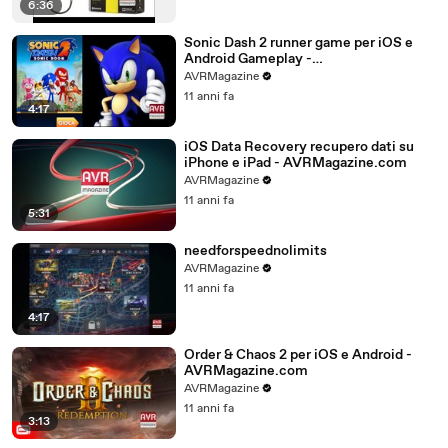
6:36
Sonic Dash 2 runner game per iOS e
Android Gameplay -
AVRMagazine.com
AVRMagazine
11 anni fa
4:17
iOS Data Recovery recupero dati su
iPhone e iPad - AVRMagazine.com
AVRMagazine
11 anni fa
5:31
needforspeednolimits
AVRMagazine
11 anni fa
4:17
Order & Chaos 2 per iOS e Android -
AVRMagazine.com
AVRMagazine
11 anni fa
3:13