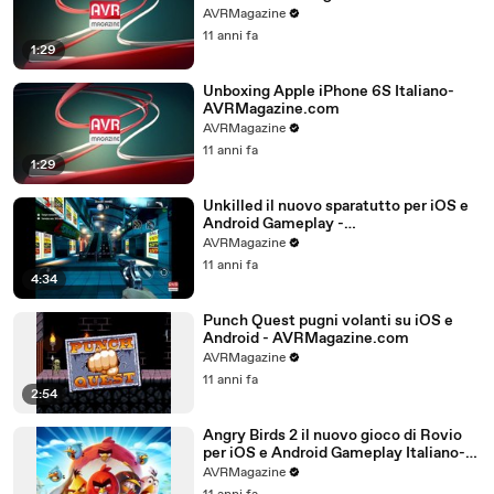
AVRMagazine
11 anni fa
1:29
Unboxing Apple iPhone 6S Italiano-
AVRMagazine.com
AVRMagazine
11 anni fa
1:29
Unkilled il nuovo sparatutto per iOS e
Android Gameplay -
AVRMagazine.com
AVRMagazine
11 anni fa
4:34
Punch Quest pugni volanti su iOS e
Android - AVRMagazine.com
AVRMagazine
11 anni fa
2:54
Angry Birds 2 il nuovo gioco di Rovio
per iOS e Android Gameplay Italiano-
AVRMagazine.com (720p)
AVRMagazine