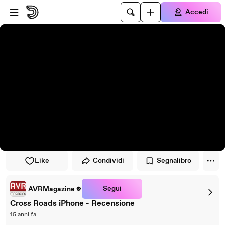
Vai al lettore
Passa al contenuto principale
Accedi
Like
Condividi
Segnalibro
Segui
AVRMagazine
Cross Roads iPhone - Recensione
15 anni fa