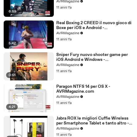
AVRMagazine.com (720p)
AVRMagazine
11 anni fa
6:59
Real Boxing 2 CREED il nuovo gioco di
Boxe per iOS e Android -
AVRMagazine.com
AVRMagazine
11 anni fa
5:42
Sniper Fury nuovo shooter game per
iOS Android e Windows -
AVRMagazine.com
AVRMagazine
11 anni fa
0:51
Paragon NTFS 14 per OS X -
AVRMagazine.com
AVRMagazine
11 anni fa
4:21
Jabra ROX le migliori Cuffie Wireless
per Smartphone Tablet e tanto altro -
AVRMagazine.com (720p)
AVRMagazine
11 anni fa